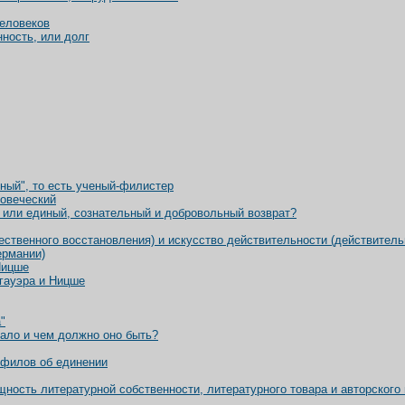
человеков
нность, или долг
ный", то есть ученый-филистер
ловеческий
или единый, сознательный и добровольный возврат?
ественного восстановления) и искусство действительности (действител
ермании)
Ницше
нгауэра и Ницше
"
тало и чем должно оно быть?
филов об единении
щность литературной собственности, литературного товара и авторского