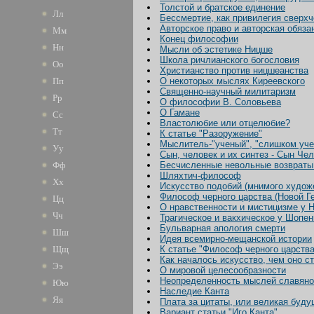
Толстой и братское единение
Лл
Бессмертие, как привилегия сверх
Авторское право и авторская обяза
Мм
Конец философии
Нн
Мысли об эстетике Ницше
Школа ричлианского богословия
Оо
Христианство против ницшеанства
Пп
О некоторых мыслях Киреевского
Священно-научный милитаризм
Рр
О философии В. Соловьева
О Гамане
Сс
Властолюбие или отцелюбие?
Тт
К статье "Разоружение"
Мыслитель-"ученый", "слишком уче
Уу
Сын, человек и их синтез - Сын Че
Фф
Бесчисленные невольные возвраты 
Шляхтич-философ
Хх
Искусство подобий (мнимого худож
Философ черного царства (Новой Г
Цц
О нравственности и мистицизме у 
Чч
Трагическое и вакхическое у Шопе
Бульварная апология смерти
Шш
Идея всемирно-мещанской истории
Щщ
К статье "Философ черного царства
Как началось искусство, чем оно с
Ээ
О мировой целесообразности
Неопределенность мыслей славяно
Юю
Наследие Канта
Яя
Плата за цитаты, или великая буду
Вариант статьи "Иго Канта"