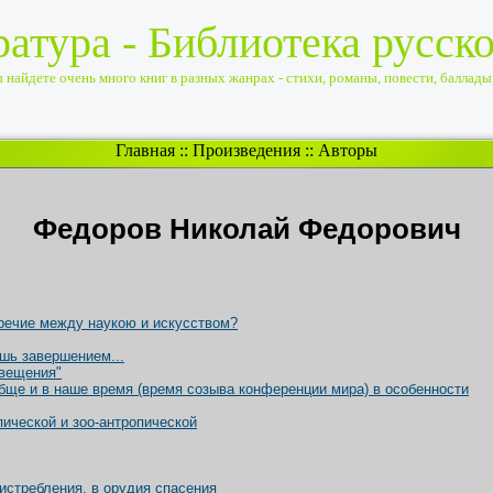
ратура - Библиотека русск
найдете очень много книг в разных жанрах - стихи, романы, повести, баллады, 
Главная
::
Произведения
::
Авторы
Федоров Николай Федорович
речие между наукою и искусством?
шь завершением...
свещения"
бще и в наше время (время созыва конференции мира) в особенности
пической и зоо-антропической
 истребления, в орудия спасения