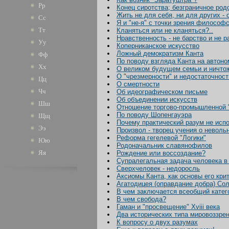
Рр
Конец сиротства; безграничное род
Жить не для себя, ни для других - 
Сс
Я и "не-я" с точки зрения философ
Тт
Кланяться или не кланяться?..
Нравственность - не барство и не р
Уу
Коперниканское искусство
Ложный демократизм Канта
Фф
По поводу взгляда Канта на автон
Хх
О великом будущем семьи и ничто
О "чрезмерности" и недостаточност
Цц
О смертности
Чч
Об идеографическом письме
Об объединении искусств
Шш
Отношение торгово-промышленной "
По поводу Шопенгауэра
Щщ
Почему практический разум не исп
Ээ
Произвол - творец учения о неволь
Реформа гегелевой "Логики"
Юю
Родоначальник славянофилов
Яя
Рождение или воссоздание?
Супралегальная задача человека в
Сверхчеловек - недоросль
Аксиомы Канта, как основы его кри
Агатодицея (оправдание добра) Сол
В чем заключается всеобщий катег
В чем свобода?
Гаман и "просвещение" Xviii века
Два исторических типа мировоззре
К вопросу о двух разумах