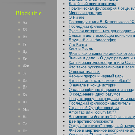
Лакейский аристократизм
Практическая философия Лотце, ил
Block title
Мировая трагедия
О Ричле
По поводу книги В. Кожевникова "
Аа
Последний философ
Бб
Русская история - международная 
Смысл и цель всеобщей воинской 
Вв
Блудный сын философии
Гг
Иго Канта
Кант и Ричль
Дд
Жизнь как опьянение или как отрез
Знание и дело. - О двух разумах и
Ее
Кант и евангельское дитя или Сын 
Жж
Что такое русско-всемирная и всем
О неокантианцах
Зз
Черный пророк и черный царь
Ии
Что значит "стать самим собою"?
О начале и конце истории
Йй
О славянофилах-фарисеях и запад
О соединении двух разумов
Кк
По ту сторону сострадания, или с
Лл
Последний философ-"мыслитель"
Страшный Суд философии
Мм
Amor fati или "odium fati"?
Нн
Возможно ли братство? При каких у
Две противоположности
Оо
О двух "критиках": городской, мещ
Живое и мертвенное восприятие ис
Пп
Как возник "Заратуштра"?