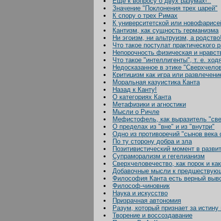
Еще к вопросу о двух разумах!..
Значение "Поклонения трех царей"
К спору о трех Римах
К университетской или новофарисе
Кантизм, как сущность германизма
Ни эгоизм, ни альтруизм, а родство
Что такое постулат практического 
Непорочность физическая и нравст
Что такое "интеллигенты", т. е. х
Недосказанное в этике "Сверхчело
Критицизм как игра или развлечени
Моральная казуистика Канта
Назад к Канту!
О категориях Канта
Метафизики и агностики
Мысли о Ричле
Мефистофель, как выразитель "све
О пределах из "вне" и из "внутри"
Одно из противоречий "сынов века 
По ту сторону добра и зла
Позитивистический момент в разви
Супраморализм и гегелианизм
Сверхчеловечество, как порок и ка
Добавочные мысли к предшествую
Философия Канта есть верный выво
Философ-чиновник
Наука и искусство
Призрачная автономия
Разум, который признает за истину 
Творение и воссоздавание