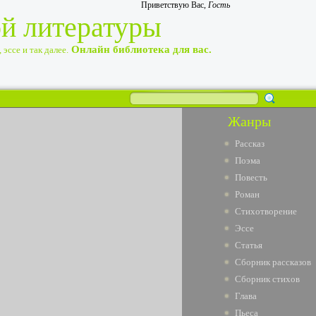
Приветствую Вас
,
Гость
ой литературы
Онлайн библиотека для вас.
эссе и так далее.
Жанры
Рассказ
Поэма
Повесть
Роман
Стихотворение
Эссе
Статья
Сборник рассказов
Сборник стихов
Глава
Пьеса