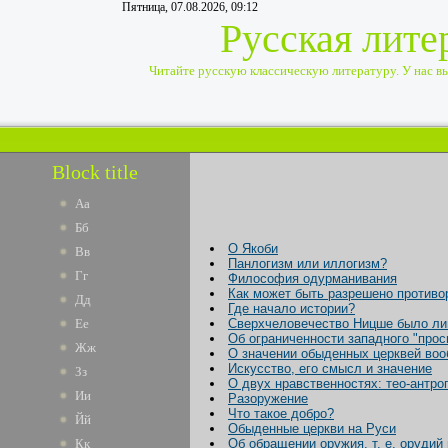
Пятница, 07.08.2026, 09:12
Русская лите
Читайте русскую классическую литературу. У нас вы 
Block title
Аа
Бб
О Якоби
Вв
Панлогизм или иллогизм?
Гг
Философия одурманивания
Как может быть разрешено противо
Дд
Где начало истории?
Ее
Сверхчеловечество Ницше было ли
Об ограниченности западного "про
Жж
О значении обыденных церквей воо
Искусство, его смысл и значение
Зз
О двух нравственностях: тео-антро
Ии
Разоружение
Что такое добро?
Йй
Обыденные церкви на Руси
Кк
Об обращении оружия, т. е. орудий