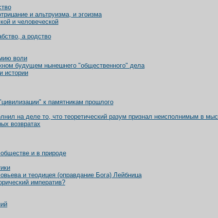
ство
отрицание и альтруизма, и эгоизма
ской и человеческой
абство, а родство
омию воли
жном будущем нынешнего "общественного" дела
и истории
цивилизации" к памятникам прошлого
олнил на деле то, что теоретический разум признал неисполнимым в мы
ных возвратах
 обществе и в природе
тики
овьева и теодицея (оправдание Бога) Лейбница
орический императив?
ний