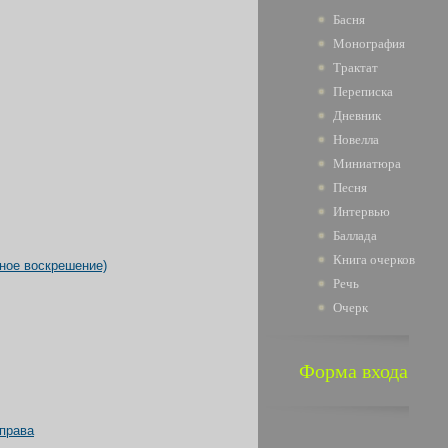
Басня
Монография
Трактат
Переписка
Дневник
Новелла
Миниатюра
Песня
Интервью
Баллада
Книга очерков
ьное воскрешение)
Речь
Очерк
Форма входа
 права