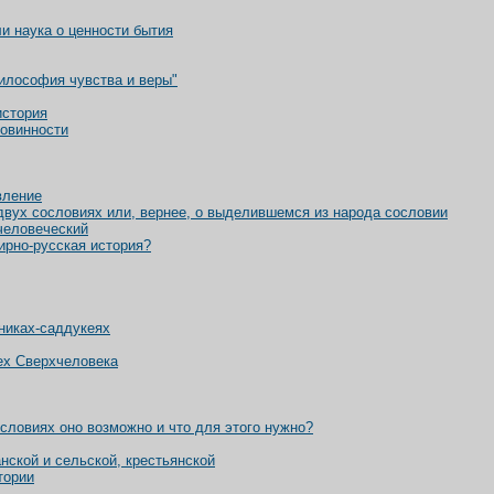
и наука о ценности бытия
Философия чувства и веры"
история
повинности
вление
 двух сословиях или, вернее, о выделившемся из народа сословии
человеческий
ирно-русская история?
никах-саддукеях
мех Сверхчеловека
словиях оно возможно и что для этого нужно?
анской и сельской, крестьянской
тории