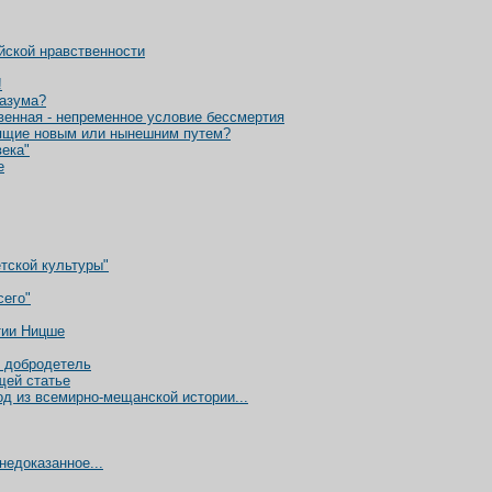
йской нравственности
!
разума?
венная - непременное условие бессмертия
одящие новым или нынешним путем?
века"
е
тской культуры"
сего"
тии Ницше
к добродетель
щей статье
д из всемирно-мещанской истории...
недоказанное...