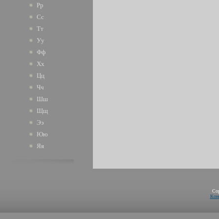
Рр
Сс
Тт
Уу
Фф
Хх
Цц
Чч
Шш
Щщ
Ээ
Юю
Яя
Co
Кон