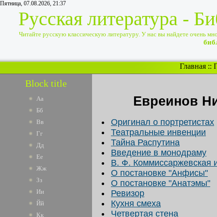
Пятница, 07.08.2026, 21:37
Русская литература - Б
Читайте русскую классическую литературу. У нас вы найдете очень много
биб
Главная
::
Block title
Евреинов Н
Аа
Бб
Оригинал о портретистах
Вв
Театральные инвенции
Гг
Тайна Распутина
Дд
Введение в монодраму
Ее
В. Ф. Коммиссаржевская 
Жж
О постановке "Анфисы"
Зз
О постановке "Анатэмы"
Ии
Ревизор
Кухня смеха
Йй
Четвертая стена
Кк