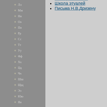
Школа этуалей
Лл
Письма Н.В.Дризену
Мм
Нн
Оо
Пп
Рр
Сс
Тт
Уу
Фф
Хх
Цц
Чч
Шш
Щщ
Ээ
Юю
Яя