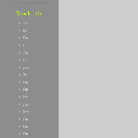
Block title
Аа
Бб
Вв
Гг
Дд
Ее
Жж
Зз
Ии
Йй
Кк
Лл
Мм
Нн
Оо
Пп