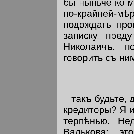
бы ныньче ко м
по-крайней-мѣ
подождать про
записку, пред
Николаичъ, п
говорить съ ни
такъ будьте, д
кредиторы? Я и
терпѣнью. Не
Валькова: эт