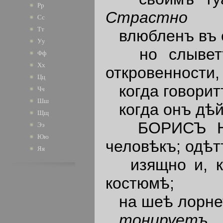
Рр
Страстно
Сс
Тт
влюбленъ въ с
Уу
но слыветъ 
Фф
Хх
откровенности,
Цц
когда говоритъ
Чч
Шш
когда онъ дѣйс
Щщ
БОРИСЪ НИКО
Ээ
Юю
человѣкъ; одѣт
Яя
изящно и, ка
костюмѣ;
на шеѣ лорнетк
тонируетъ
.