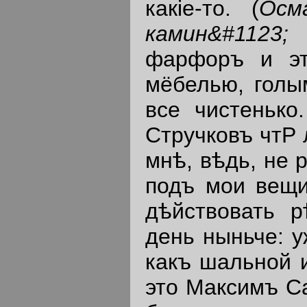
какiе-то. (
Осм
камин
&#
1123;
и
фарфоръ и эт
мёбелью, голы
все чистенько.
Стручковъ чтР 
мнѣ, вѣдь, не 
подъ мои вещи
дѣйствовать р
день ныньче: 
какъ шальной и
это Максимъ С