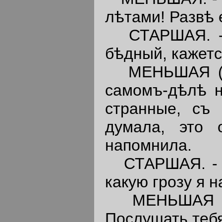
лѣтами! Развѣ 
СТАРШАЯ. - И
бѣдный, кажетс
МЕНЬШАЯ 
самомъ-дѣлѣ не
странные, съ 
думала, это 
напомнила.
СТАРШАЯ. - Б
какую грозу я н
МЕНЬШАЯ 
Послушать тебя