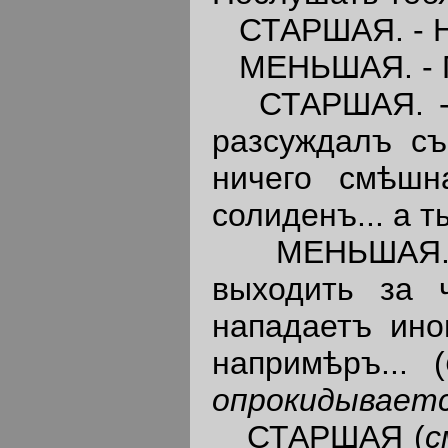
СТАРШАЯ. - Но
МЕНЬШАЯ. - По
СТАРШАЯ. - Д
разсуждалъ съ
ничего смѣшн
солиденъ... а т
МЕНЬШАЯ. - 
выходить за 
нападаетъ иног
напримѣръ... (
опрокидываетс
СТАРШАЯ (
с