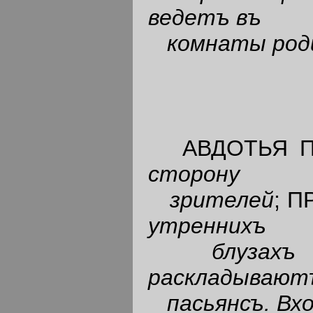
ведетъ въ
комнаты род
АВДОТЬЯ П
сторону
зрителей
; 
утреннихъ
блузахъ
раскладывают
пасьянсъ. В