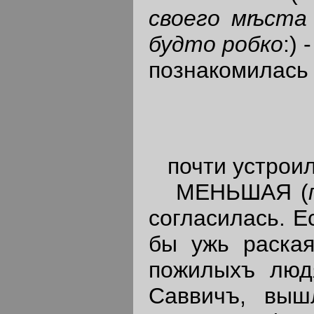
своего м
ѣ
ста
будто робко
:)
познакомилась
почти устроила
МЕНЬШАЯ (
согласилась. Е
бы ужь раскаяв
пожилыхъ людя
Саввичъ, вышл