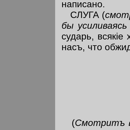
написано.
СЛУГА (
смотр
бы усиливаясь
сударь, всякiе
насъ, что обжи
(
Смотритъ 