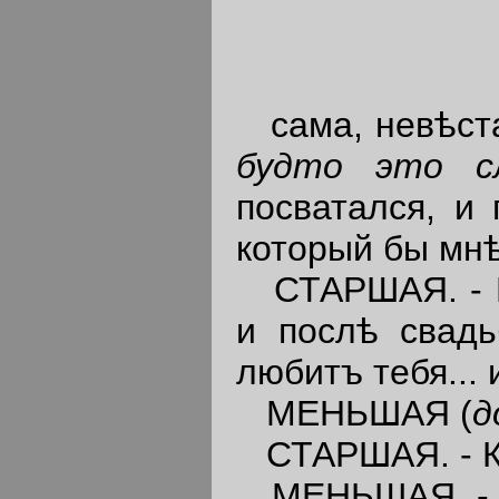
сама, невѣста
будто это с
посватался, и
который бы мнѣ
СТАРШАЯ. - Ес
и послѣ свадь
любитъ тебя... 
МЕНЬШАЯ (
д
СТАРШАЯ. - Ко
МЕНЬШАЯ. - Въ