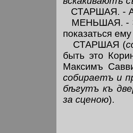
вскакиваютъ съ
СТАРШАЯ. - Ахъ
МЕНЬШАЯ. - Эт
показаться ему
СТАРШАЯ (
с
быть это Кори
Максимъ Савв
собираетъ и п
б
ѣ
гутъ къ две
за сценою
).