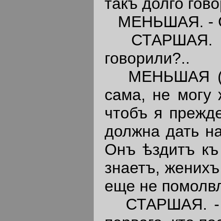
такъ долго гово
МЕНЬШАЯ. - О
СТАРШАЯ. - Т
говорили?..
МЕНЬШАЯ 
сама, не могу
чтобъ я прежд
должна дать на
Онъ ѣздитъ къ
знаетъ, женихъ
еще не помолвл
СТАРШАЯ. - Но