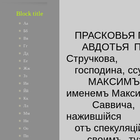
Block title
Аа
Бб
ПРАСКОВЬЯ ПЕ
Вв
АВДОТЬЯ ПЕТР
Гг
Дд
Стручкова,
Ее
господина, сс
Жж
Зз
МАКСИМЪ СА
Ии
именемъ Макс
Йй
Кк
Саввича, же
Лл
нажившiйся
Мм
Нн
отъ спекуляцi
Оо
Пп
своимъ туале