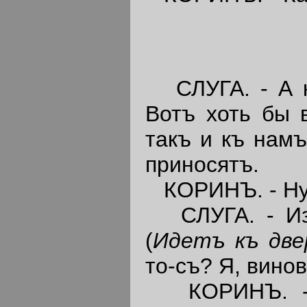
СЛУГА. - А кт
Вотъ хоть бы 
такъ и къ намъ;
приносятъ.
КОРИНЪ. - Ну,
СЛУГА. - Изво
(
Идетъ къ две
то-съ? Я, вино
КОРИНЪ. - Т