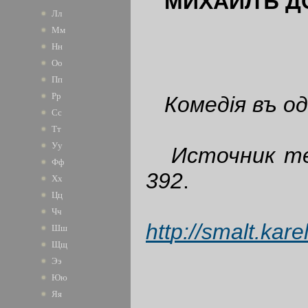
МИХАИЛЪ Д
Лл
Мм
Нн
Оо
Пп
Рр
Комед
i
я въ о
Сс
Тт
Уу
Источник те
Фф
392
.
Хх
Цц
Чч
htt
p://smalt.kare
Шш
Щщ
Ээ
Юю
Яя