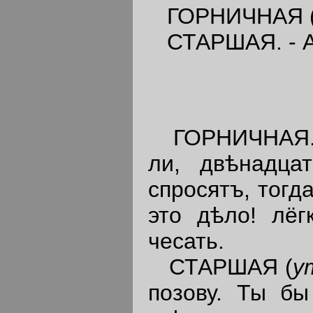
ГОРНИЧНАЯ 
СТАРШАЯ. - А?
ГОРНИЧНАЯ. - 
ли, двѣнадца
спросятъ, тогд
это дѣло! лёг
чесать.
СТАРШАЯ (
у
позову. Ты бы