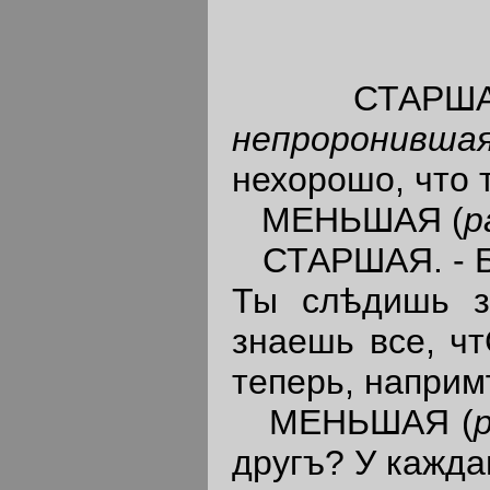
СТАРША
непроронившая
нехорошо, что 
МЕНЬШАЯ (
р
СТАРШАЯ. - Бе
Ты слѣдишь з
знаешь все, ч
теперь, наприм
МЕНЬШАЯ (
другъ? У кажда