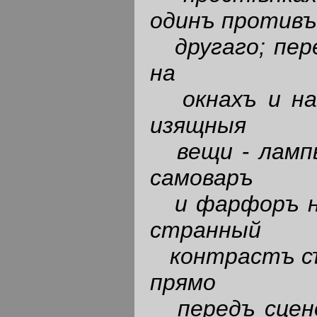
одинъ противъ
другаго; пе
на
окнахъ и на
изящныя
вещи
-
ламп
самоваръ
и фарфоръ н
странный
контрастъ с
прямо
передъ сцен