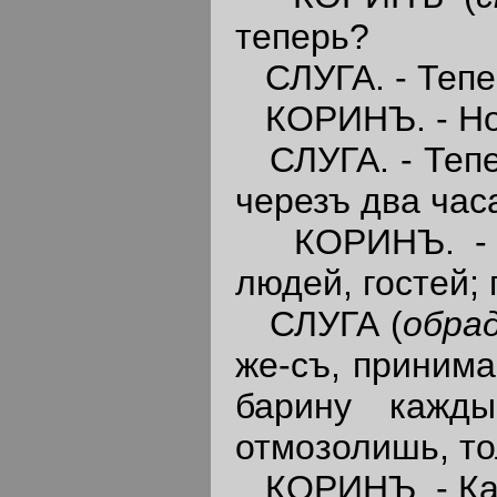
теперь?
СЛУГА. - Тепе
КОРИНЪ. - Но 
СЛУГА. - Тепер
черезъ два час
КОРИНЪ. - Я 
людей, гостей;
СЛУГА (
обра
же-съ, принима
барину кажды
отмозолишь, то
КОРИНЪ. - Как