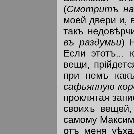
(
Смотритъ на
моей двери и, 
такъ недовѣрчи
въ раздумьи
) 
Если этотъ...
вещи, прiйдет
при немъ какъ-
сафьянную кор
проклятая запи
своихъ вещей,
самому Максим
отъ меня уѣха