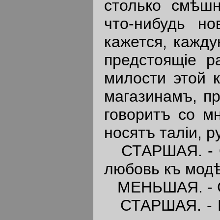
столько смѣшн
что-нибудь но
кажется, кажду
предстоящiе р
милости этой 
магазинамъ, п
говоритъ со м
носятъ талiи, р
СТАРШАЯ. - Он
любовь къ модѣ
МЕНЬШАЯ. - Сл
СТАРШАЯ. - Ко