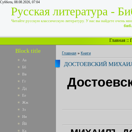
Суббота, 08.08.2026, 07:04
Русская литература - Б
Читайте русскую классическую литературу. У нас вы найдете очень много
биб
Главная
::
Block title
Главная
»
Книги
Аа
ДОСТОЕВСКИЙ МИХАИЛ
Бб
Вв
Достоевс
Гг
Дд
Ее
Жж
Зз
Ии
Йй
Кк