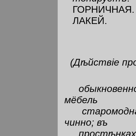
ГОРНИЧНАЯ.
ЛАКЕЙ.
(Д
ѣ
йств
i
е пр
обыкновенн
мёбель
старомодн
чинно; въ
прост
ѣ
нка