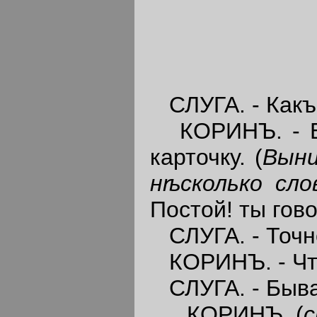
СЛУГА. - Какъ
КОРИНЪ. - Бор
карточку. (
Выни
н
ѣ
сколько сл
Постой! ты гов
СЛУГА. - Точно
КОРИНЪ. - Что
СЛУГА. - Бывае
КОРИНЪ (
с