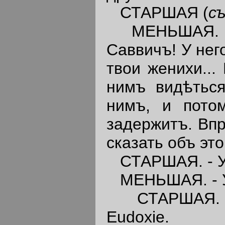
СТАРШАЯ (
с
МЕНЬШАЯ. - Т
Саввичъ! У нег
твои женихи..
нимъ видѣться
нимъ, и пото
задержитъ. Впр
сказать объ это
СТАРШАЯ. - У 
МЕНЬШАЯ. - У 
СТАРШАЯ. - Н
Eudoxie.