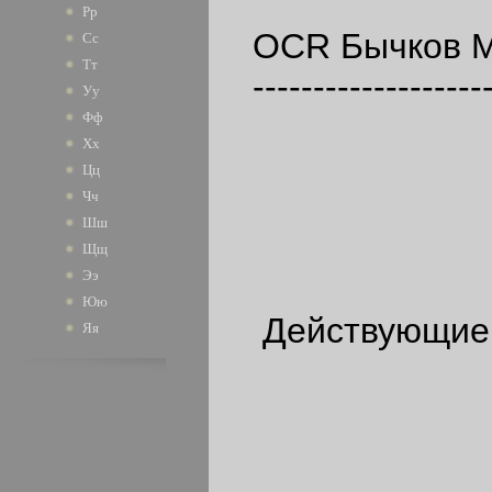
Рр
OCR Бычков М.Н
Сс
Тт
--------------------
Уу
Фф
Хх
Цц
Чч
Шш
Щщ
Ээ
Юю
Действующие 
Яя