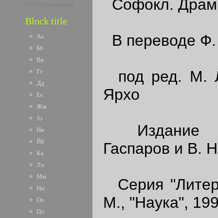
Софокл. Драм
Block title
В переводе Ф. 
Аа
Бб
Вв
Гг
под ред. М. Л
Дд
Ярхо
Ее
Жж
Зз
Издание по
Ии
Йй
Гаспаров и В. Н
Кк
Лл
Мм
Серия "Литера
Нн
М., "Наука", 19
Оо
Пп