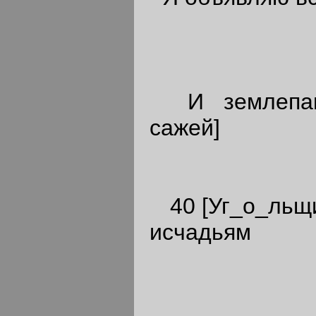
И землепашц
сажей]
40 [Уг_о_льщи
исчадьям