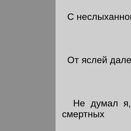
С неслыханною
От яслей далек
Не думал я, 
смертных