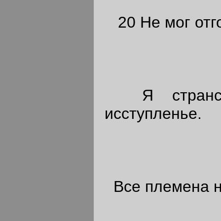
20 Не мог отго
Я странст
исступленье.
Все племена н