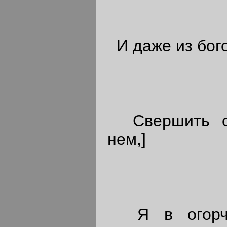
И даже из бого
Свершить от
нем,]
Я в огорче