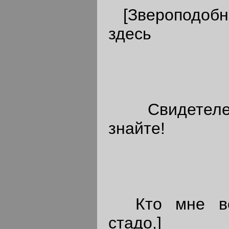
[Звероподобны
здесь
Свидетелем
знайте!
Кто мне вер
стадо,]