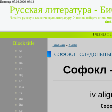
Пятница, 07.08.2026, 08:12
Русская литература - Б
Читайте русскую классическую литературу. У нас вы найдете очень много
биб
Главная
::
Block title
Главная
»
Книги
Аа
СОФОКЛ - СЛЕДОПЫТЫ
Бб
Вв
Софокл 
Гг
Дд
Ее
Жж
iv ali
Зз
Ии
Йй
Соф
Кк