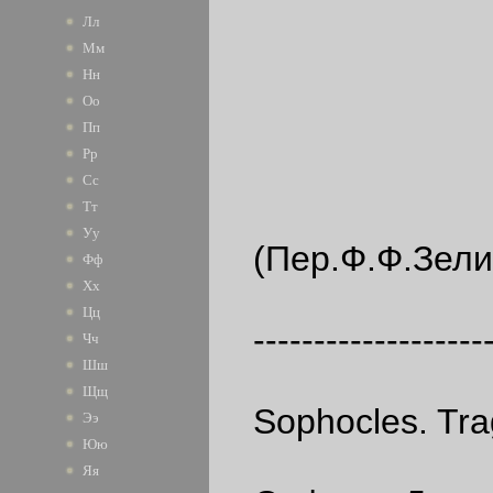
Лл
Мм
Нн
Оо
Пп
Рр
Сс
Тт
Уу
(Пер.Ф.Ф.Зели
Фф
Хх
Цц
--------------------
Чч
Шш
Щщ
Sophocles. Tra
Ээ
Юю
Яя