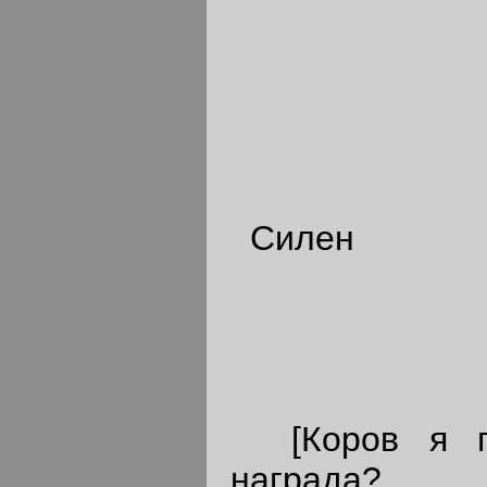
Силен
[Коров я пр
награда?