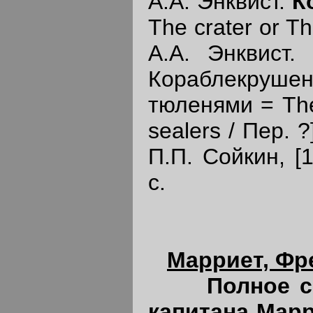
А.А. Энквист.
К
The crater or Th
А.А. Энквист.
Кораблекруш
тюленями = The 
sealers / Пер. ?
П.П. Сойкин, [1
с.
Марриет, Фр
Полное с
капитана Мар