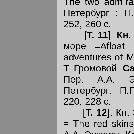
The two admiral
Петербург : П.
252, 260 с.
[
Т
. 11
].
Кн
.
море =Afloat
adventures of Mi
Т. Громовой.
Са
Пер. А.А. Э
Петербург: П.П
220, 228 с.
[
Т
. 12
]. Кн.
= The red skins