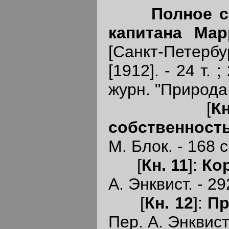
Полное с
капитана Мар
[Санкт-Петерб
[1912]. - 24 т. 
журн. "Природа 
[
К
собственност
М. Блок. - 168 с.
[
Кн. 11
]:
Ко
А. Энквист. - 292
[
Кн. 12
]:
Пр
Пер. А. Энквист.