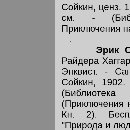
Сойкин, ценз. 19
см. - (Библ
Приключения на
.
Эрик 
Райдера Хаггард
Энквист. - Сан
Сойкин, 1902. 
(Библиот
(Приключения н
Кн. 2). Бес
"Природа и люди"