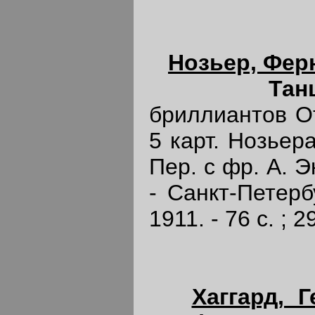
Нозьер, Фер
Тан
бриллиантов От
5 карт. Нозьер
Пер. с фр. А. Э
- Санкт-Петерб
1911. - 76 с. ; 2
Хаггард, 