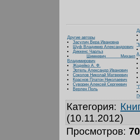
Д
Другие авторы
Засулич Вера Ивановна
"
Шуф Владимир Александрович
Диккенс Чарльз
А
Шимкевич Михаил
Владимирович
Жодейко А. Ф.
Эртель Александр Иванович
Соколов Николай Матвеевич
Краснов Платон Николаевич
Суворин Алексей Сергеевич
"
Верлен Поль
П
Категория
:
Кни
(10.11.2012)
Просмотров
:
70