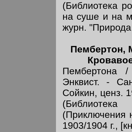
(Библиотека р
на суше и на м
журн. "Природа 
Пембертон, М
Кровавое
Пембертона /
Энквист. - Сан
Сойкин, ценз. 19
(Библиот
(Приключения н
1903/1904 г., [кн