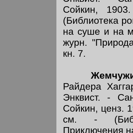
Сойкин, 1903
(Библиотека ро
на суше и на м
журн. "Природа
кн. 7.
Жемчужи
Райдера Хаггар
Энквист. - Сан
Сойкин, ценз. 19
см. - (Библ
Приключения на