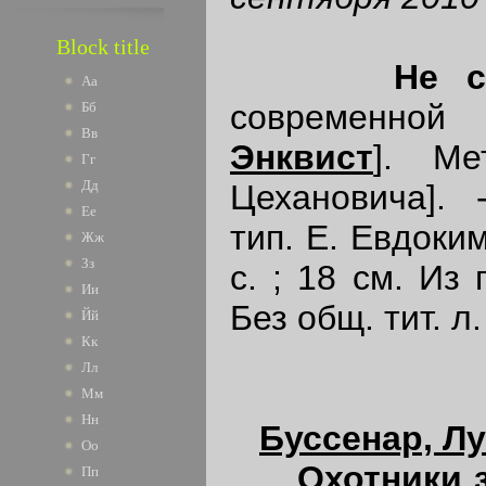
Block title
Не с
Аа
современно
Бб
Вв
Энквист
]. Ме
Гг
Дд
Цехановича]. 
Ее
тип. Е. Евдоким
Жж
Зз
с. ; 18 см. Из 
Ии
Без общ. тит. л.
Йй
Кк
Лл
Мм
Нн
Буссенар, Л
Оо
Охотники 
Пп