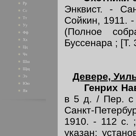
Рр
Энквист. - Сан
Сс
Сойкин, 1911. - 
Тт
Уу
(Полное соб
Фф
Буссенара ; [Т. 3
Хх
Цц
Чч
Шш
Щщ
Девере, Уил
Ээ
Юю
Генрих На
Яя
в 5 д. / Пер. с
Санкт-Петербур
1910. - 112 с. 
указан; устано