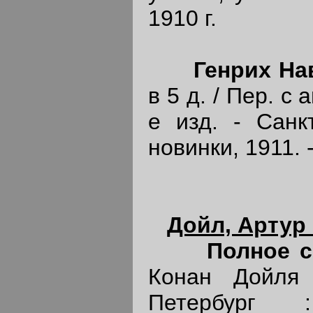
1910 г.
Генрих На
в 5 д. / Пер. с 
е изд. - Санкт
новинки, 1911. -
Дойл, Артур
Полное с
Конан Дойля
Петербург 