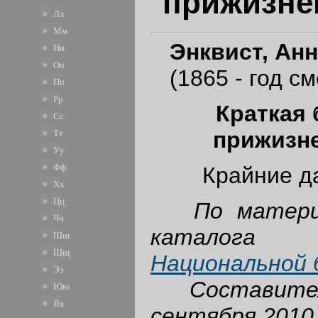
прижизне
Лл
Мм
Энквист, Ан
Нн
Оо
(1865 - год см
Пп
Рр
Краткая
Сс
прижизн
Тт
Уу
Фф
Крайние да
Хх
Цц
По матери
Чч
ката
Шш
Щщ
Национальной 
Ээ
Составител
Юю
Яя
сентября 2010 