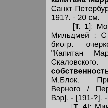
Санкт-Петерб
191?. - 20 см.
[
Т. 1
]: М
Мильдмей : С п
биогр. очер
"Капитан Ма
Скаловско
собственност
М.Блок. Пр
Верного / Пер
Вэр]. - [191-?]. 
[
Т. 4
]: Ми