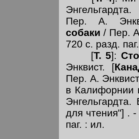
Энгельгардта. 
Пер. А. Энк
собаки
/ Пер. А
720 с. разд. паг.
[
Т. 5
]:
Сто
Энквист. [
Кана
Пер. А. Энквис
в Калифорнии и
Энгельгардта. 
для чтения"] . -
паг. : ил.