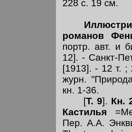
228 с. 19 см.
Иллюстри
романов Фен
портр. авт. и б
12]. - Санкт-Пе
[1913]. - 12 т. 
журн. "Природа
кн. 1-36.
[
Т. 9
].
Кн. 
Кастилья
=Mer
Пер. А.А. Энкв