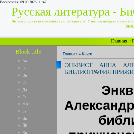
Воскресенье, 09.08.2026, 11:47
Русская литература - Б
Читайте русскую классическую литературу. У нас вы найдете очень много
биб
Главная
::
Block title
Главная
»
Книги
Аа
ЭНКВИСТ АННА АЛЕ
Бб
БИБЛИОГРАФИЯ ПРИЖИ
Вв
Гг
Энкв
Дд
Ее
Александр
Жж
Зз
библ
Ии
Йй
Кк