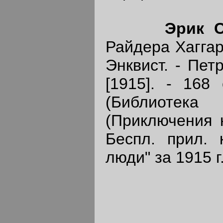
Эрик 
Райдера Хаггард
Энквист. - Пет
[1915]. - 168 
(Библиот
(Приключения 
Беспл. прил. 
люди" за 1915 г