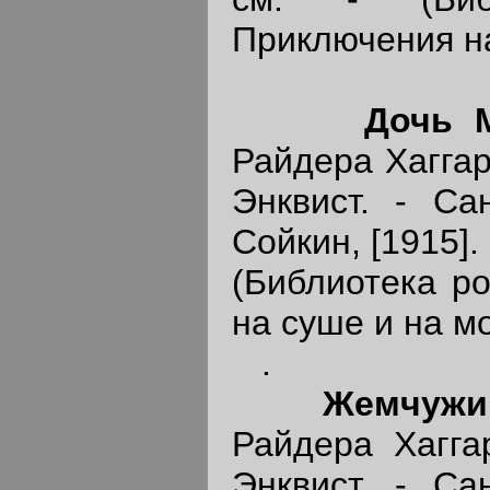
Приключения на
Дочь 
Райдера Хаггард
Энквист. - Сан
Сойкин, [1915]. -
(Библиотека р
на суше и на м
.
Жемчужи
Райдера Хаггар
Энквист. - Сан