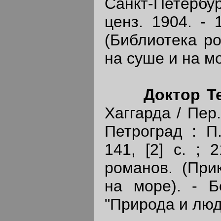
Санкт-Петерб
ценз. 1904. - 1
(Библиотека р
на суше и на мо
Доктор Т
Хаггарда / Пер.
Петроград : П.
141, [2] с. ; 
романов. (При
на море). - Б
"Природа и люди