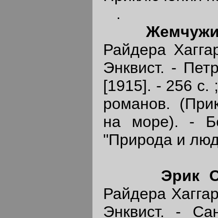
.
Жемчужи
Райдера Хаггар
Энквист. - Пет
[1915]. - 256 с.
романов. (При
на море). - Б
"Природа и люди
Эрик 
Райдера Хаггард
Энквист. - Сан