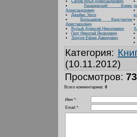
Салов Илья Александрович
Лазаревский Борис
п
Александрович
Джеймс Уилл
к
Большаков Константин
Аристархович
Вульф Алексей Николаевич
Х
Грот Николай Яковлевич
Зозуля Ефим Давидович
Категория
:
Кни
(10.11.2012)
Просмотров
:
73
Всего комментариев
:
0
Имя *:
Email *: