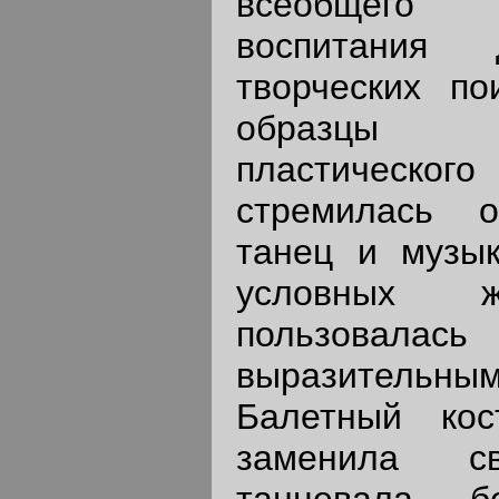
всеобщего 
воспитания
творческих по
образцы др
пластическ
стремилась о
танец и музык
условных 
пользовалас
выразительн
Балетный кос
заменила св
танцевала б