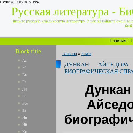
Пятница, 07.08.2026, 15:49
Русская литература - Б
Читайте русскую классическую литературу. У нас вы найдете очень много
биб
Главная
::
Block title
Главная
»
Книги
Аа
ДУНКАН АЙСЕДОРА
Бб
БИОГРАФИЧЕСКАЯ СПР
Вв
Гг
Дункан
Дд
Ее
Айседо
Жж
Зз
биографич
Ии
Йй
Кк