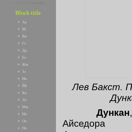
Block title
Аа
Бб
Вв
Гг
Дд
Ее
Жж
Зз
Ии
Лев Бакст. 
Йй
Кк
Дунк
Лл
Мм
Дункан
Нн
Айседора (
Оо
Пп