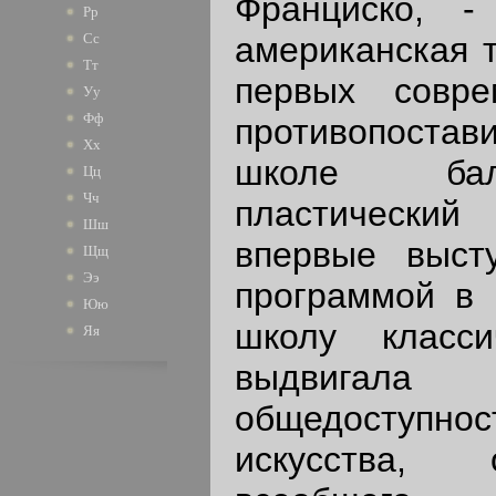
Франциско, - 
Рр
американская 
Сс
Тт
первых совре
Уу
Фф
противопостав
Хх
школе бал
Цц
Чч
пластически
Шш
впервые выст
Щщ
Ээ
программой в 
Юю
школу класси
Яя
выдвига
общедоступно
искусства, 