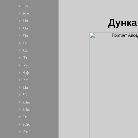
Лл
Мм
Дунка
Нн
Оо
Пп
Рр
Сс
Тт
Уу
Фф
Хх
Цц
Чч
Шш
Щщ
Ээ
Юю
Яя