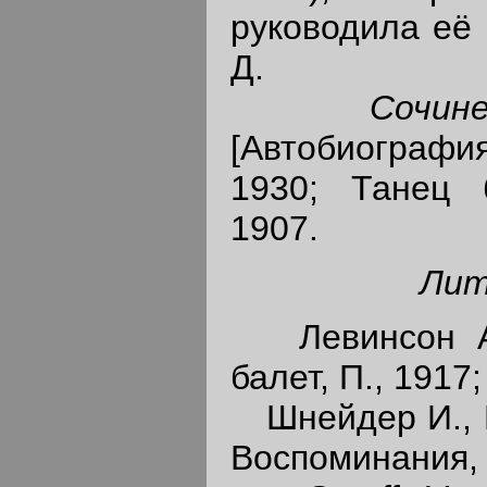
руководила её
Д.
Соч
ин
[Автобиография]
1930; Танец б
1907.
Ли
Левинсон А.
балет, П., 1917;
Шнейдер И., В
Воспоминания, 