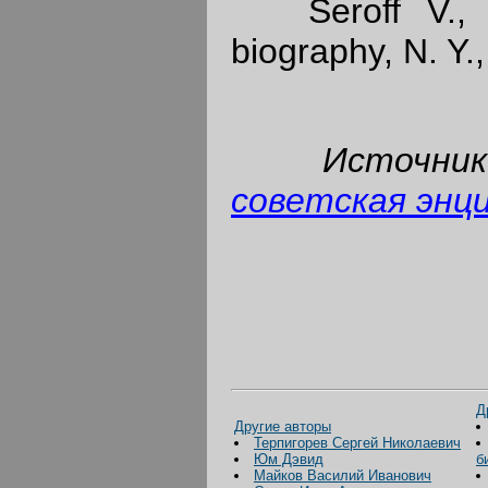
Seroff V., T
biography, N. Y.
Источни
советская энц
Д
Другие авторы
Терпигорев Сергей Николаевич
Юм Дэвид
б
Майков Василий Иванович