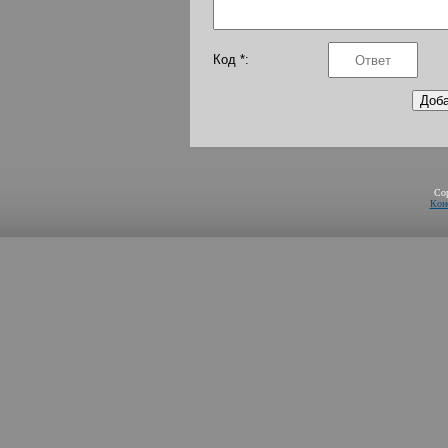
Код *:
Co
Кон