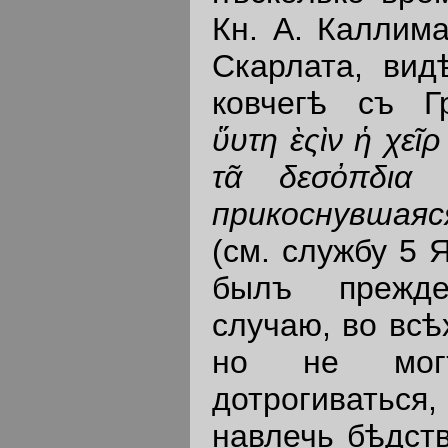
Кн. А. Каллима
Скарлата, вид
ковчегѣ съ Г
ὕυτη ὲςὶν ἡ χεῖ
τᾶ δεσὀπδια
прикоснувшая
(см. службу 5 Я
былъ прежде
случаю, во всѣ
но не мо
дотрогиваться
навлечь бѣдств