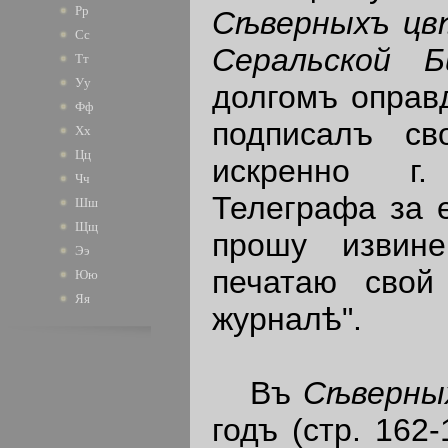
Рр
Сѣверныхъ ц
Сс
Серальской 
Тт
Уу
долгомъ оправд
Фф
подписалъ св
Хх
Цц
искренно г.
Чч
Телеграфа за е
Шш
Щщ
прошу извин
Ээ
печатаю свой
Юю
Яя
журналѣ".
Въ
Сѣверны
годъ (стр. 162