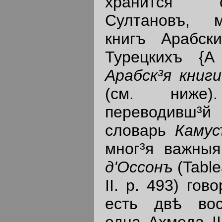
хранится 
Султановъ, 
книгъ Арабск
Турецкихъ {
Арабск³я книг
(см. ниже).
переводивш³й
словарь
Каму
мног³я важны
д'Оссонъ
(Table
II. р. 493) го
есть двѣ вос
одна Ахмеда II