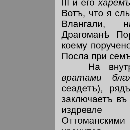
III и его
харем
Вотъ, что я сл
Влангали, н
Драгоманѣ По
коему поручен
Посла при семъ
На внутрен
вратами бл
сеадетъ), ряд
заключаетъ въ 
издревле
Оттоманскими