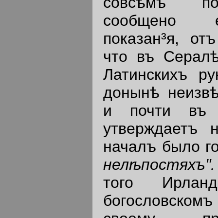
совсѣмъ по
сообщено е
показан³я, отъ
что въ Сералѣ
Латинскихъ ру
донынѣ неизвѣ
и почти въ 
утверждаетъ 
началъ было г
нелѣпостяхъ"
того Ирлан
богословском