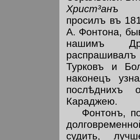
Христ³анъ 
просилъ въ 181
А. Фонтона, бы
нашимъ Др
распрашивал
Турковъ и Бол
наконецъ узн
послѣднихъ 
Караджею.
Фонтонъ, по 
долговременн
судить, луч