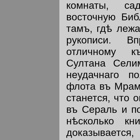
комнаты, са
восточную Биб
тамъ, гдѣ лежа
рукописи. В
отличному к
Султана Сели
неудачнаго по
флота въ Мрам
станется, что 
въ Сераль и п
нѣсколько к
доказываетс