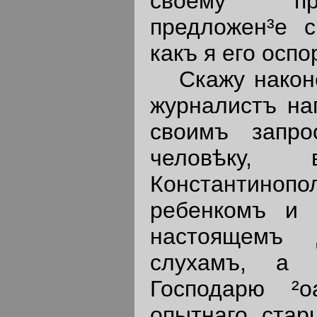
своему про
предложен³е с
какъ я его оспо
Скажу наконец
журналистъ на
своимъ запр
человѣку, 
Константинопол
ребенкомъ и 
настоящемъ
слухамъ, а 
Господарю ²о
опытнаго стар