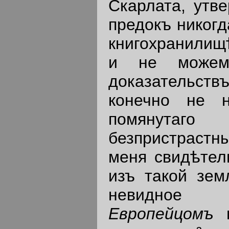
Скарлата, утв
предокъ никогд
книгохранилищ
и не можем
доказательствъ
конечно не 
помянутаго 
безпристрастны
меня свидѣтел
изъ такой зем
невидное 
Европейцомъ
в