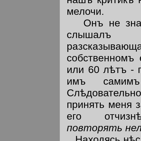
мелочи.
Онъ не знал
слышалъ
разсказывающ
собственномъ 
или 60
лѣтъ - 
имъ самимъ 
Слѣдовательн
принять меня з
его отчи
повторять не
Находясь нѣск