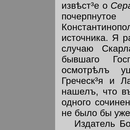
извѣст³е о
Сер
почерпну
Константинопо
источника. Я р
случаю Скарл
бывшаго Госп
осмотрѣлъ у
Греческ³я и Ла
нашелъ, что в
одного сочинен
не было бы уже
Издатель Бо