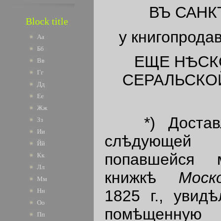
ВЪ САНК
Block title
у книгопрода
Аа
Бб
ЕЩЕ НѢСК
Вв
Гг
СЕРАЛЬСКОЙ
Дд
Ее
Жж
*) Доставле
Зз
Ии
слѣдующей
Йй
попавшейся 
Кк
Лл
книжкѣ
Моск
Мм
1825 г., увид
Нн
Оо
помѣщенную 
Пп