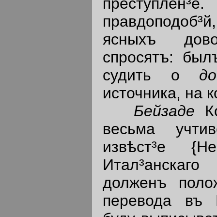
преступлен³е.
правдоподоб³
ясныхъ дов
спросятъ: был
судить о
д
источника, на 
Бейзаде
К
весьма учти
извѣст³е {
Итал³анскаг
долженъ поло
перевода въ 