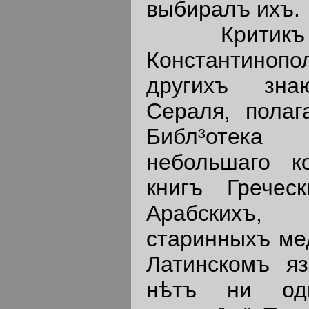
выбиралъ ихъ.
Критикъ пр
Константино
другихъ зна
Сераля, полаг
Библ³отек
небольшаго к
книгъ Гречес
Арабскихъ, 
старинныхъ мед
Латинскомъ я
нѣтъ ни одн