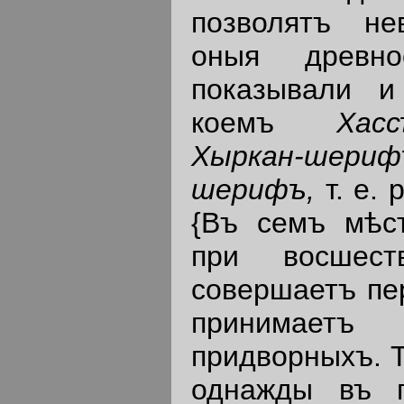
позволятъ не
оныя древно
показывали и
коемъ
Хас
Хыркан-ше
шерифъ,
т. е.
{Въ семъ мѣс
при восшест
совершаетъ пе
принимаетъ 
придворныхъ. Т
однажды въ