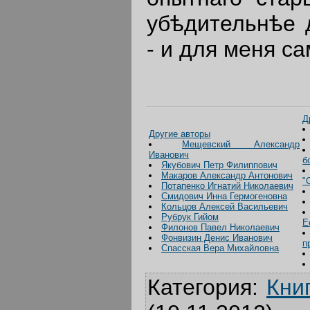
убѣдительнѣе 
- и для меня са
Д
Другие авторы
Мещевский Александр
Иванович
б
Якубович Петр Филиппович
Макаров Александр Антонович
"
Потапенко Игнатий Николаевич
Смидович Инна Гермогеновна
Кольцов Алексей Васильевич
Рубрук Гийом
Е
Филонов Павел Николаевич
Фонвизин Денис Иванович
п
Спасская Вера Михайловна
Категория
:
Кни