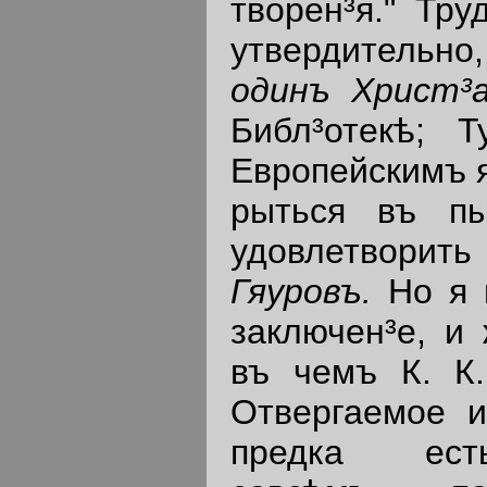
творен³я." Тру
утвердительн
одинъ Христ³
Библ³отекѣ; 
Европейскимъ я
рыться въ п
удовлетвор
Гяуровъ.
Но я 
заключен³е, и 
въ чемъ К. К
Отвергаемое и
предка есть