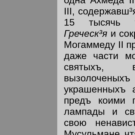
III, содержавш
15 тысячь 
Греческ³я
и со
Могаммеду II п
даже части м
святыхъ, 
вызолочены
украшенныхъ а
предъ коими 
лампады и св
свою ненавис
Мусульмане чт