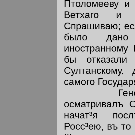
Птоломееву и 
Ветхаго и Н
Спрашиваю; есл
было дано 
иностранному 
бы отказали
Султанскому, 
самого Государ
Генералъ
осматривалъ С
начат³я пос
Росс³ею,
въ то