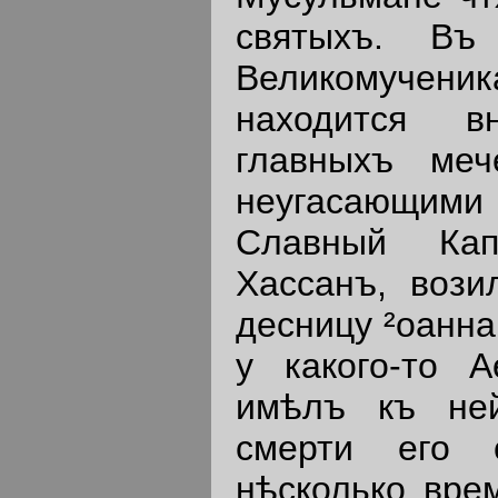
святыхъ. Въ
Великомуч
находится в
главныхъ меч
неугасающ
Славный Кап
Хассанъ, вози
десницу ²оанна
у какого-то А
имѣлъ къ не
смерти его 
нѣсколько вре