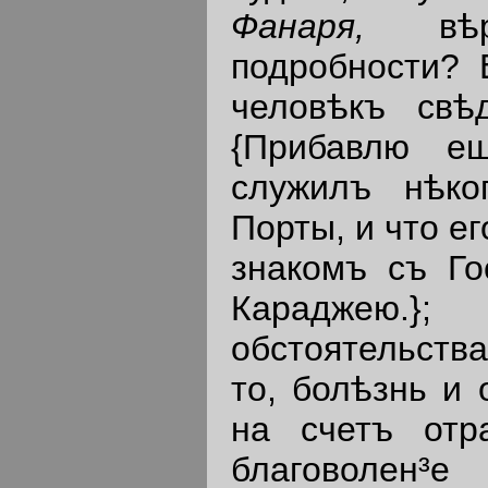
Фанаря,
в
подробности? 
человѣкъ свѣ
{Прибавлю е
служилъ нѣко
Порты, и что е
знакомъ съ Го
Караджею
обстоятельства
то, болѣзнь и 
на счетъ отр
благоволе