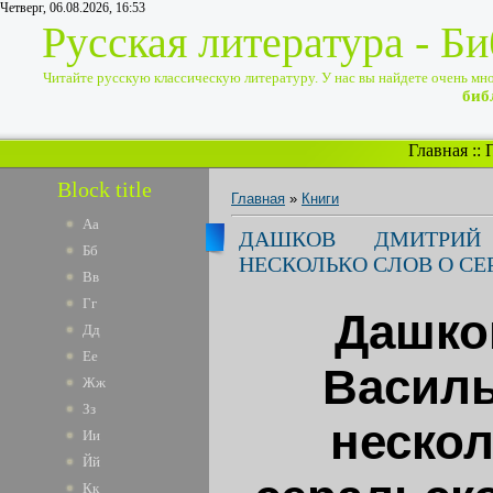
Четверг, 06.08.2026, 16:53
Русская литература - Б
Читайте русскую классическую литературу. У нас вы найдете очень много
биб
Главная
::
Block title
Главная
»
Книги
Аа
ДАШКОВ ДМИТРИЙ
Бб
НЕСКОЛЬКО СЛОВ О СЕ
Вв
Гг
Дашко
Дд
Ее
Василь
Жж
Зз
нескол
Ии
Йй
Кк