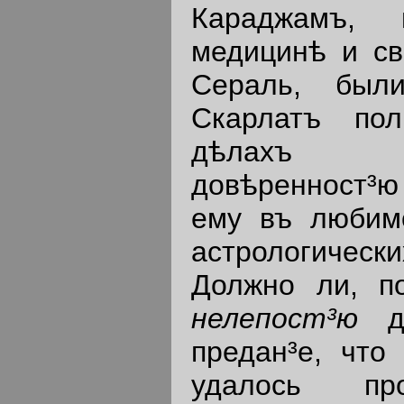
Караджамъ, 
медицинѣ и св
Сераль, был
Скарлатъ по
дѣлахъ го
довѣренност³ю
ему въ любимо
астрологичес
Должно ли, по
нелепост³ю
предан³е, что
удалось п