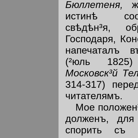
Бюллетеня,
же
истинѣ со
свѣдѣн³я, о
Господаря, Кон
напечаталъ 
(²юль 1825)
Московск³й Т
314-317) пере
читателямъ.
Мое положен³е
долженъ, для 
спорить съ 