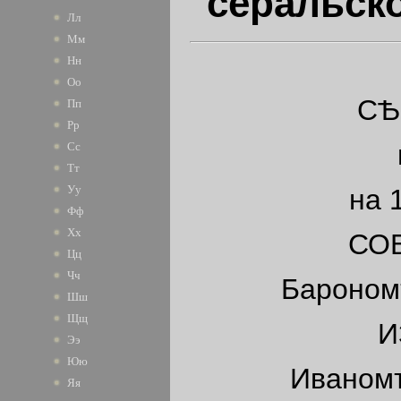
серальск
Лл
Мм
Нн
Оо
СѢ
Пп
Рр
Сс
Тт
Уу
на 
Фф
Хх
СО
Цц
Чч
Бароном
Шш
Щщ
И
Ээ
Юю
Иваном
Яя