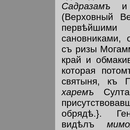
Садразамъ
(Верховный В
первѣйшими 
сановниками, 
съ ризы Могам
край и обмаки
которая потом
святыня, къ 
харемъ
Султ
присутствов
обрядѣ.}. Ге
видѣлъ
мим