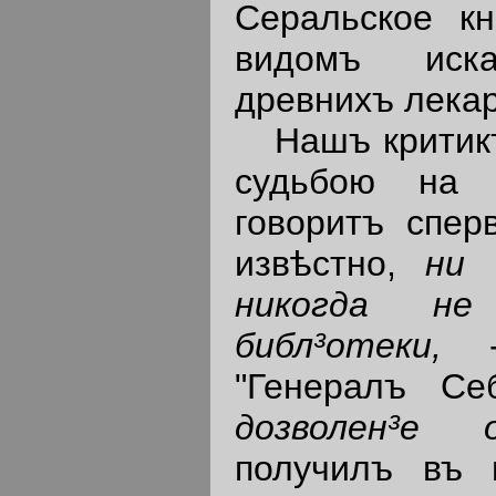
Серальское кн
видомъ иск
древнихъ лекар
Нашъ критикъ,
судьбою на 
говоритъ сперв
извѣстно,
ни 
никогда н
библ³отеки,
"Генералъ Се
дозволен³е 
получилъ въ 