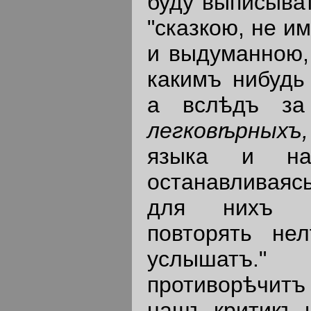
буду выписыват
"сказкою, нe и
и выдуманною,
какимъ нибудь
а вслѣдъ за
легковѣрных
языка и на
останавливаясь
для нихъ н
повторять нел
услышатъ." 
противорѣчитъ 
нашъ критикъ н