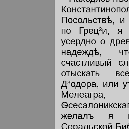
Константинопо
Посольствѣ, и
по Грец³и, я
усердно о древ
надеждѣ, ч
счастливый с
отыскать вс
Д³одора, или у
Мелеагр
Ѳсесалоникскаг
желалъ я и
Серальской Би