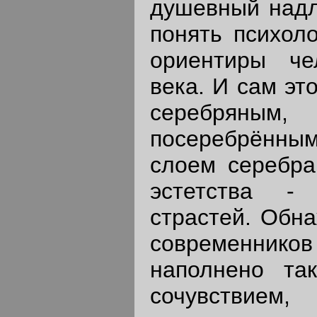
душевный надл
понять психол
ориентиры че
века. И сам эт
серебряным
посеребрённы
слоем серебра
эстетства -
страстей. Обн
современник
наполнено та
сочувствие