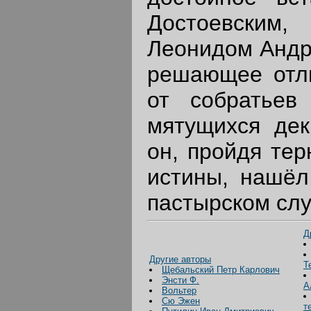
Достоевским,
Леонидом Андре
решающее отли
от собратьев
мятущихся дек
он, пройдя тер
истины, нашёл
пастырском сл
Д
Другие авторы
Т
Щебальский Петр Карлович
Энсти Ф.
А
Вольтер
Сю Эжен
т