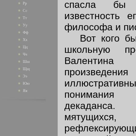
спасла бы 
Рр
Сс
известность е
Тт
философа и пи
Уу
Фф
Вот кого бы 
Хх
школьную пр
Цц
Чч
Валентина С
Шш
произведен
Щщ
Ээ
иллюстратив
Юю
Яя
понимания 
декаданса.
мятущих
рефлексирую