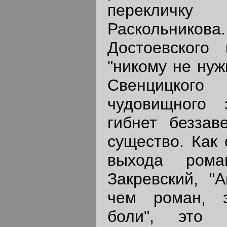
переклич
Раскольнико
Достоевского
"никому не нуж
Свенцицког
чудовищного 
гибнет беззав
существо. Как 
выхода рома
Закревский, "А
чем роман, э
боли", это 