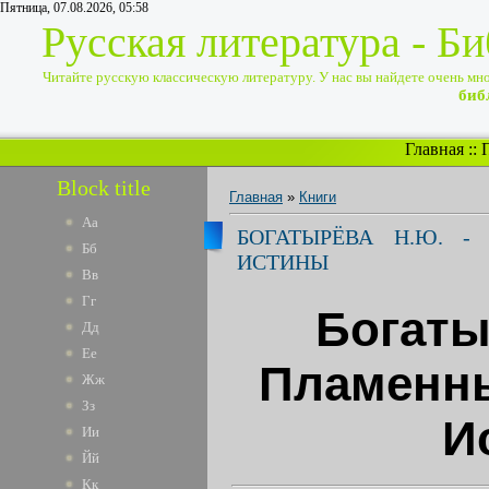
Пятница, 07.08.2026, 05:58
Русская литература - Б
Читайте русскую классическую литературу. У нас вы найдете очень много
биб
Главная
::
Block title
Главная
»
Книги
Аа
БОГАТЫРЁВА Н.Ю. 
Бб
ИСТИНЫ
Вв
Гг
Богаты
Дд
Ее
Пламенн
Жж
Зз
И
Ии
Йй
Кк