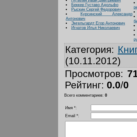
Путилин Иван Дмитриевич
Беккер Густаво Адольфо
р
Рыскин Сергей Федорович
Курсинский Александр
Антонович
б
Энгельгардт Егор Антонович
Игнатов Илья Николаевич
р
Категория
:
Кни
(10.11.2012)
Просмотров
:
7
Рейтинг
:
0.0
/
0
Всего комментариев
:
0
Имя *:
Email *: