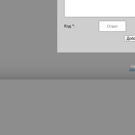
Код *:
Co
Кон