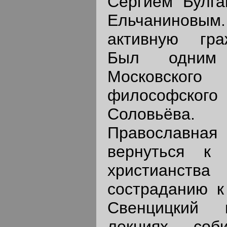
Сергием Булга
Ельчаниновым.
активную гра
Был одним 
Московско
философского 
Соловьёва
Православна
вернуться к
христианс
состраданию к
Свенцицкий 
лекциях, соб