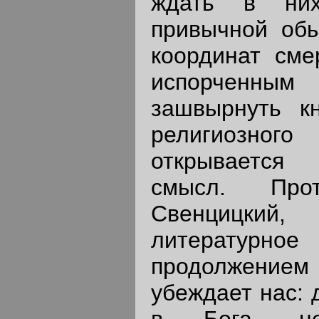
ждать в них
привычной обы
координат сме
испорченн
зашвырнуть к
религиозног
открывается
смысл. Прот
Свенцицкий
литературно
продолжение
убеждает нас: 
в Бога, не