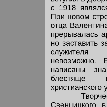
с 1918 являлс
При новом стро
отца Валентина
прерывалась а
но заставить з
служител
невозможно.
написаны зна
блестяще и
христианского 
Творческо
Свенцицкого в