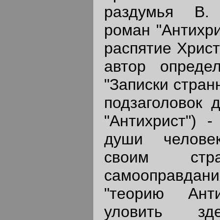
раздумья В.
роман "Антихри
распятие Христ
автор определ
"Записки стран
подзаголовок 
"Антихрист") -
души челове
своим ст
самооправд
"теорию Анти
уловить зде