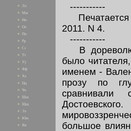
-----------
Лл
Мм
Печатается п
Нн
2011. N 4.
Оо
Пп
-----------
Рр
В дореволюц
Сс
Тт
было читателя,
Уу
именем - Вален
Фф
Хх
прозу по глу
Цц
Чч
сравнивали
Шш
Достоев
Щщ
Ээ
мировоззренч
Юю
большое влиян
Яя