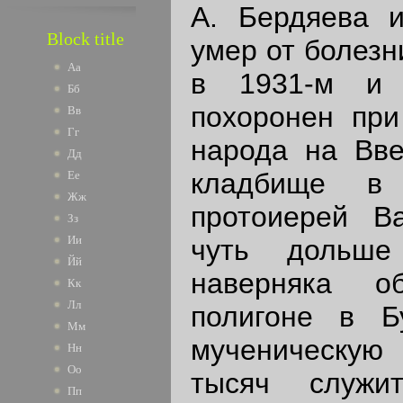
А. Бердяева 
Block title
умер от болезн
Аа
в 1931-м и 
Бб
похоронен при
Вв
Гг
народа на Вве
Дд
кладбище в 
Ее
Жж
протоиерей В
Зз
Ии
чуть дольш
Йй
наверняка о
Кк
Лл
полигоне в Б
Мм
мученическу
Нн
Оо
тысяч служи
Пп