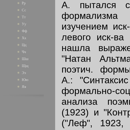
А. пытался с
Рр
Сс
формализма
Тт
изучением иск-
Уу
Фф
левого иск-ва
Хх
нашла выраж
Цц
Чч
"Натан Альтма
Шш
Щщ
поэтич. форм
Ээ
А.: "Синтакси
Юю
Яя
формально-соц
анализа поэ
(1923) и "Кон
("Леф", 1923