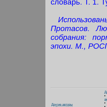
словарь. Т. 1. Т
Использованы
Протасов. Лю
собрания: по
эпохи. М., РОС
Д
а
Другие авторы