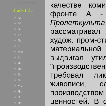
качестве ком
Block title
фронте. А. -
Аа
Пролеткульта
Бб
рассматривал
Вв
Гг
худож. пром-ст
Дд
Ее
материальн
Жж
выдвигал утил
Зз
Ии
"производст
Йй
требовал лик
Кк
Лл
живописи, с
Мм
производств
Нн
Оо
ценностей. В 
Пп