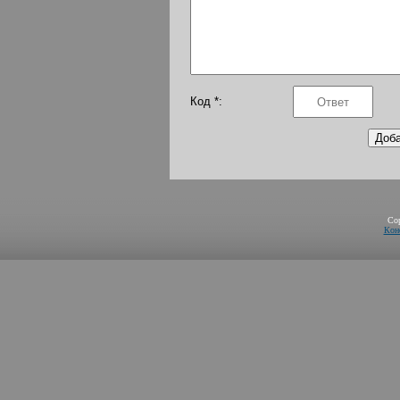
Код *:
Co
Кон