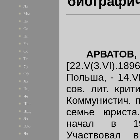
биографич
Лл
Мм
Нн
Оо
Пп
Рр
АРВ
А
ТОВ,
Сс
Тт
[
22.V(3.VI).1
Уу
Фф
Польша, - 14.VI
Хх
сов. лит. крит
Цц
Чч
Коммунистич. п
Шш
семье юриста.
Щщ
Ээ
начал в 1
Юю
Участвовал 
Яя