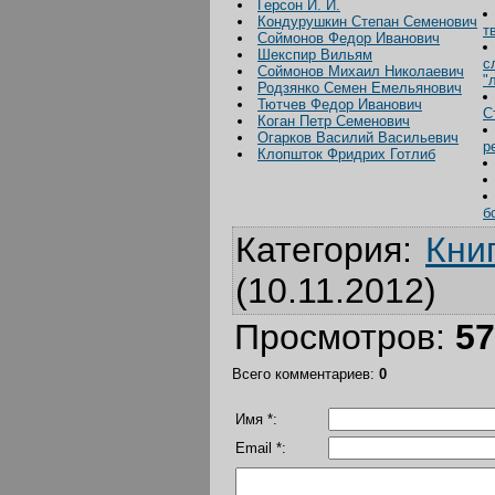
Герсон И. И.
Кондурушкин Степан Семенович
т
Соймонов Федор Иванович
Шекспир Вильям
с
Соймонов Михаил Николаевич
"
Родзянко Семен Емельянович
Тютчев Федор Иванович
С
Коган Петр Семенович
Огарков Василий Васильевич
р
Клопшток Фридрих Готлиб
б
Категория
:
Кни
(10.11.2012)
Просмотров
:
57
Всего комментариев
:
0
Имя *:
Email *: