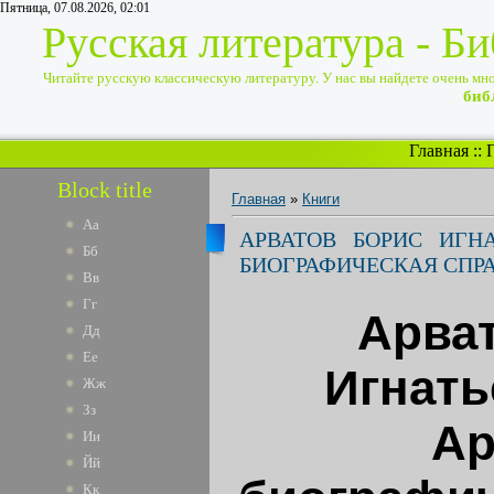
Пятница, 07.08.2026, 02:01
Русская литература - Б
Читайте русскую классическую литературу. У нас вы найдете очень много
биб
Главная
::
Block title
Главная
»
Книги
Аа
АРВАТОВ БОРИС ИГНА
Бб
БИОГРАФИЧЕСКАЯ СПР
Вв
Гг
Арва
Дд
Ее
Игнатье
Жж
Зз
Ар
Ии
Йй
Кк