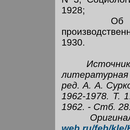
1928;
Об агит
производствен
1930.
Источни
литературная 
ред. А. А. Сурко
1962-1978. Т. 1
1962
. - Стб. 28
Оригин
web.ru/feb/kle/