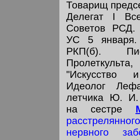
Товарищ предсе
Делегат I Все
Советов РСД. 
УС 5 января.
РКП(б). Пис
Пролеткуль
"Искусство 
Идеолог Лефа
летчика Ю. И.
на сестре
расстрелянного
нервного заб