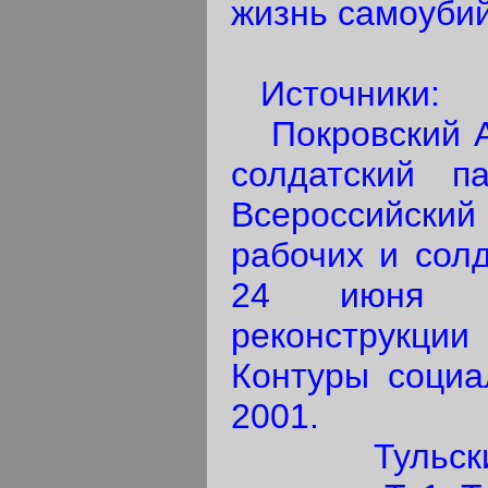
жизнь самоуби
Источники:
Покровский А.
солдатский п
Всероссийск
рабочих и солд
24 июня 1
реконструкции
Контуры социал
2001.
Тульский 