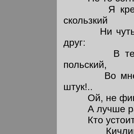
Я крепко к
скользкий
Ни чуть не
друг:
В тебе си
польский,
Во мне же 
штук!..
Ой, не финти
А лучше раз
Кто устоит в
Кичливый 