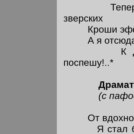
Теперь же
зверских
Кроши эффек
А я отсюда н
К Дьячен
поспешу!..*
Драмату
(с пафос
От вдохнови
Я стал бодр