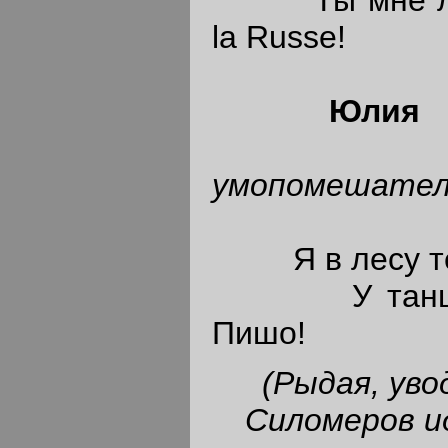
la Russe!
Юлия
(за
умопомешател
Я в лесу теб
У танцмейс
Пишо!
(Рыдая, уво
Силомеров и