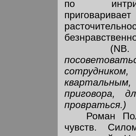
по интри
приговарива
расточи
безнравственно
(NB
посовето
сотрудник
квартальны
приговора, 
провраться.)
Роман Полуд
чувств. Сило