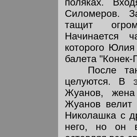
поляках. Вхо
Силомеров. 
тащит огром
Начинается ч
которого Юлия 
балета "Конек-Г
После танц
целуются. В 
Жуанов, жена
Жуанов велит 
Николашка с д
него, но он 