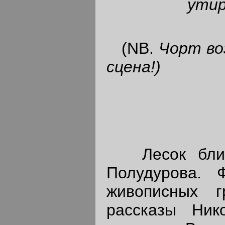
утир
(NB.
Чорт во
сцена!)
Лесок близ 
Полудурова. 
живописных 
рассказы Ни