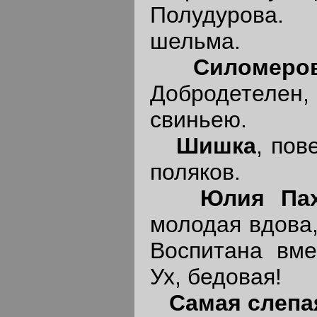
Полудурова.
шельма.
Силомеро
Добродетелен,
свиньею.
Шишка
, пов
поляков.
Юлия Па
молодая вдова,
Воспитана вме
Ух, бедовая!
Самая слепа