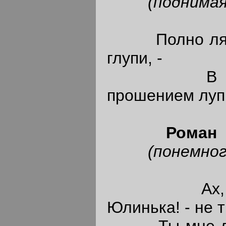
(поднимая 
Полно лясы-
глупи, -
В Петерб
прошением луп
Роман
(понемногу 
Ах, Марин
Юлинька! - не т
Ты мне лучш