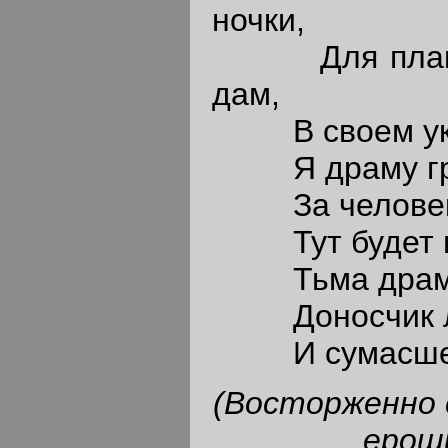
ночки,
Для плакс м
дам,
В своем укро
Я драму гроз
За человека 
Тут будет все
Тьма драмат
Доносчик лях
И сумасшедш
(Восторженно 
ероши