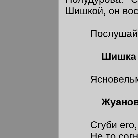
Шишкой, он вос
Послушай, ля
Шишка
Ясновельмож
Жуано
Сгуби его, ка
Не то согну т