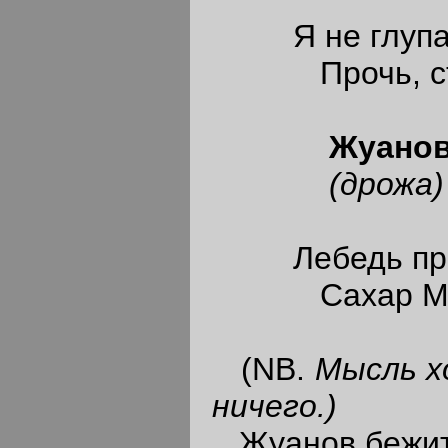
Я не глупа-т
Прочь, ста
Жуано
(дрожа)
Лебедь про
Сахар Мо
(NB.
Мысль х
ничего.)
Жуанов бежит 