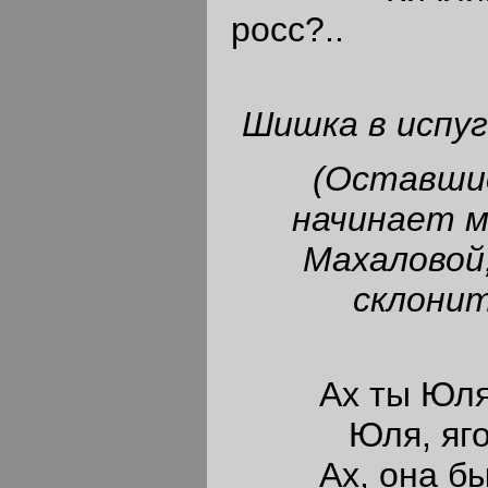
росс?..
Шишка в испуг
(Оставшис
начинает 
Махаловой
склонит
Ах ты Юля, 
Юля, ягодка
Ах, она быст