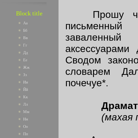
Прошу чита
Block title
письменный 
Аа
Бб
заваленны
Вв
Гг
аксессуарами 
Дд
Сводом законо
Ее
Жж
словарем Да
Зз
почечуе*.
Ии
Йй
Кк
Драмат
Лл
Мм
(махая 
Нн
Оо
Пп