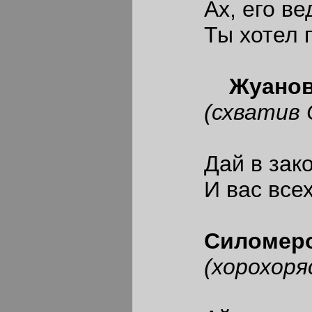
Ах, его ведь
Ты хотел пуст
Жуано
(схватив Св
Дай в законы
И вас всех в 
Силомеров
(хорохоряс