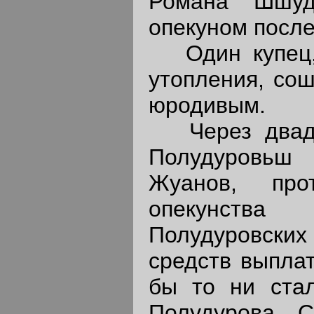
Романа Шшуд
опекуном после
Один купец,
утопления, сош
юродивым.
Через двадц
Полудуровь
Жуанов, про
опекунства 
Полудуровски
средств выплат
бы то ни стал
Полудурова. С