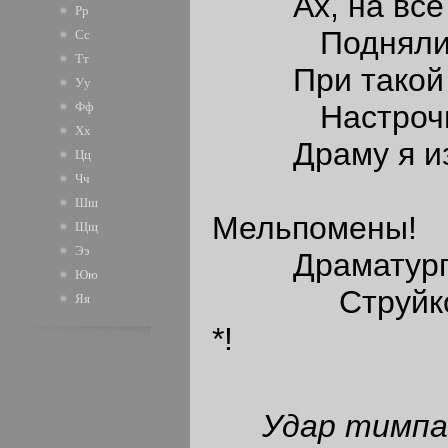
Ах, на все в
Рр
Поднялись 
Сс
Тт
При такой д
Уу
Настрочить 
Фф
Хх
Драму я из р
Цц
Чч
Грозны
Шш
Мельпомены!
Щщ
Ээ
Драматурга 
Юю
Струйкой с
Яя
*!
Удар тимп