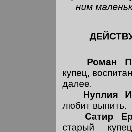
ним маленьк
ДЕЙСТВ
Роман П
купец, воспита
далее.
Нуплия И
любит выпить.
Сатир Е
старый купе