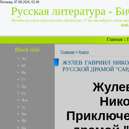
Пятница, 07.08.2026, 02:49
Русская литература - Б
Читайте русскую классическую литературу. У нас вы найдете очень много
биб
Главная
::
Block title
Главная
»
Книги
Аа
ЖУЛЕВ ГАВРИИЛ НИКО
Бб
РУССКОЙ ДРАМОЙ "СА
Вв
Гг
Жуле
Дд
Ее
Нико
Жж
Зз
Приключе
Ии
Йй
Кк