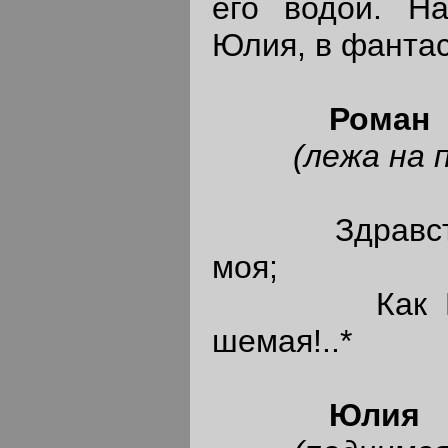
его водой. На
Юлия, в фанта
Роман
(лежа на по
Здравствуй
моя;
Как Кизля
шемая!..*
Юлия