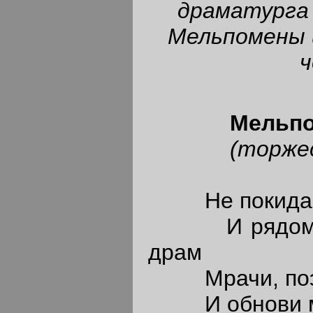
драматурга 
Мельпомены 
ч
Мельпом
(торжест
Не покидай 
И рядом мр
драм
Мрачи, поэт,
И обнови мой