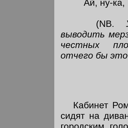
Ай, ну-ка, ну
(NB.
выводить мерз
честных пло
отчего бы это
Кабинет Рома
сидят на диван
городским гол