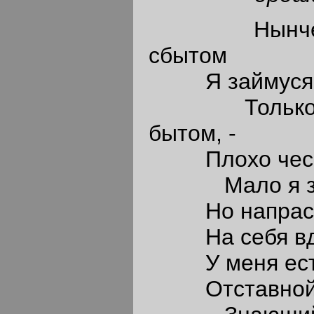
Нынче ж г
сбытом
Я займуся в
Только жал
бытом, -
Плохо чесанн
Мало я зна
Но напрасно
На себя вдру
У меня есть 
Отставной од