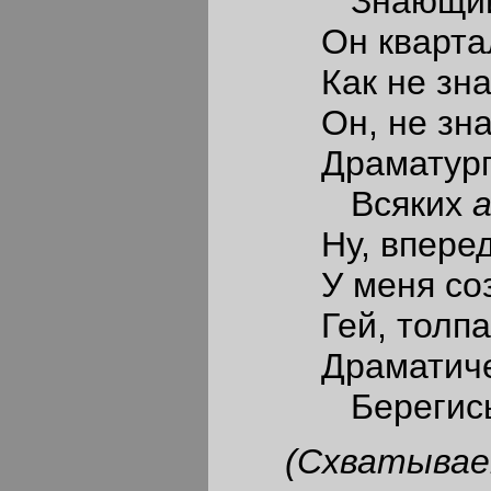
Знающий се
Он кварталом
Как не знать 
Он, не зная 
Драматургии
Всяких
Ну, вперед! 
У меня созре
Гей, толпа! И
Драматическо
Берегись, о
(Схватывае