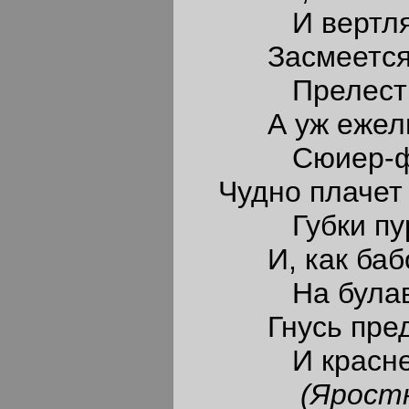
И вертлява,
Засмеется - с
Прелесть де
А уж ежели 
Сюиер-фейв
Чудно плачет 
Губки пурпу
И, как бабоч
На булавочк
Гнусь пред не
И краснею, 
(Яростно