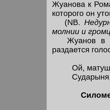
Жуанова к Рома
которого он уто
(NB.
Недур
молнии и громц
Жуанов в бе
раздается голо
Ой, матушки
Сударыня, у
Силоме