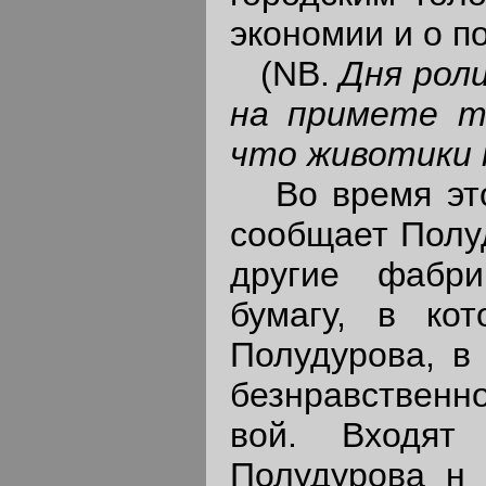
экономии и о п
(NB.
Дня рол
на примете та
что животики 
Во время этог
сообщает Полуд
другие фабр
бумагу, в кот
Полудурова, в 
безнравственн
вой. Входят
Полудурова н 