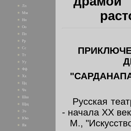
драмой 
Лл
раст
Мм
Нн
Оо
Пп
Рр
ПРИКЛЮЧЕ
Сс
Тт
Д
Уу
Фф
"САРДАНАП
Хх
Цц
Чч
Шш
Русская театр
Щщ
- начала XX ве
Ээ
Юю
М., "Искусство
Яя