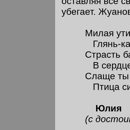
оставляя все с
убегает. Жуано
Милая утиц
Глянь-ка г
Страсть бал
В сердце м
Слаще ты п
Птица сире
Юлия
(с достоин