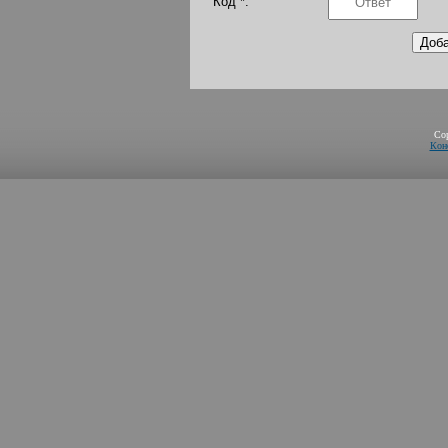
Код *:
Co
Кон