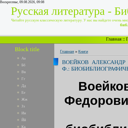
Воскресенье, 09.08.2026, 09:08
Русская литература - Б
Читайте русскую классическую литературу. У нас вы найдете очень много
биб
Главная
::
Block title
Главная
»
Книги
Аа
ВОЕЙКОВ АЛЕКСАНДР 
Бб
Ф.: БИОБИБЛИОГРАФИЧ
Вв
Гг
Воейко
Дд
Ее
Федорович
Жж
Зз
Ии
Йй
Кк