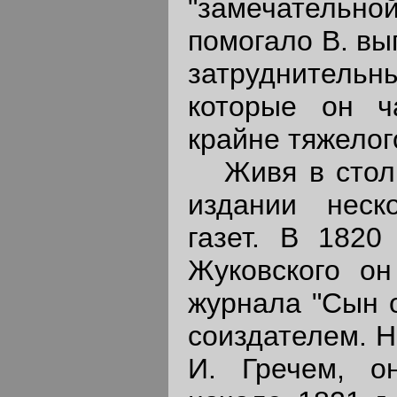
"замечательн
помогало В. вы
затруднител
которые он ч
крайне тяжелог
Живя в столиц
издании неск
газет. В 1820
Жуковского о
журнала "Сын о
соиздателем. Н
И. Гречем, 