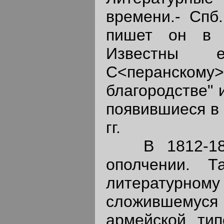
времени.- Спб.
пишет он в 
Известны 
С<перанско
благородстве" 
появившиеся в 
гг.
В 1812-1813
ополчении. 
литерату
сложившемус
армейской ти