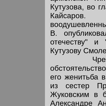
Кутузова, во г
Кайсаров
воодушевленн
В. опубликова
отечеству" и 
Кутузову Смоле
Чрезвыч
обстоятельств
его женитьба в
из сестер Пр
Жуковским в б
Александре Ан