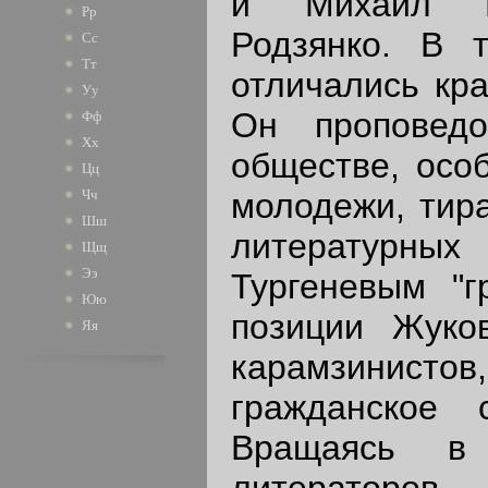
и Михаил К
Рр
Родзянко. В 
Сс
Тт
отличались кр
Уу
Он проповед
Фф
Хх
обществе, осо
Цц
молодежи, тира
Чч
Шш
литературны
Щщ
Ээ
Тургеневым "г
Юю
позиции Жуков
Яя
карамзинист
гражданское 
Вращаясь в 
литераторов