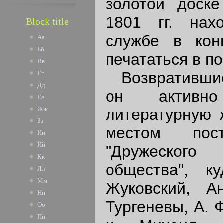
золотой доске
1801 гг. нах
Block title
службе в кон
Аа
Бб
печататься в п
Вв
Возвратившись 
Гг
Дд
он активн
Ее
Жж
литературную 
Зз
местом пост
Ии
Йй
"Дружеског
Кк
общества", к
Лл
Мм
Жуковский, А
Нн
Тургеневы, А. 
Оо
Пп