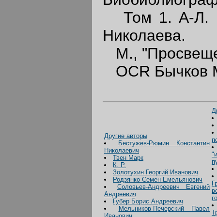
Том 1. А-Л. П
Николаева.
М., "Просвеще
OCR Бычков М
Д
Другие авторы
п
Бестужев-Рюмин Константин
Николаевич
"
Твен Марк
п
К. Р.
Золотухин Георгий Иванович
Родзянко Семен Емельянович
Г
Соловьев-Андреевич Евгений
в
Андреевич
г
Губер Борис Андреевич
Мельников-Печерский Павел
Т
Иванович