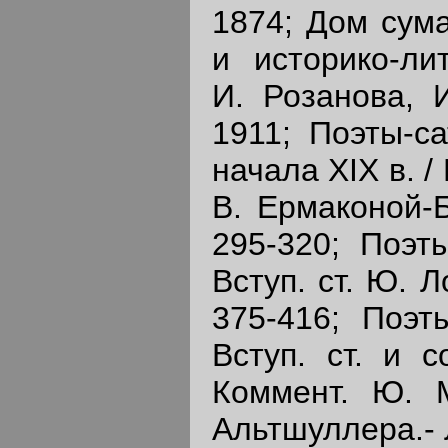
1874; Дом сума
и историко-ли
И. Розанова, И
1911; Поэты-са
начала XIX в. / 
В. Ермаконой-Б
295-320; Поэт
Вступ. ст. Ю. Л
375-416; Поэт
Вступ. ст. и с
Коммент. Ю. 
Альтшуллера.- Л