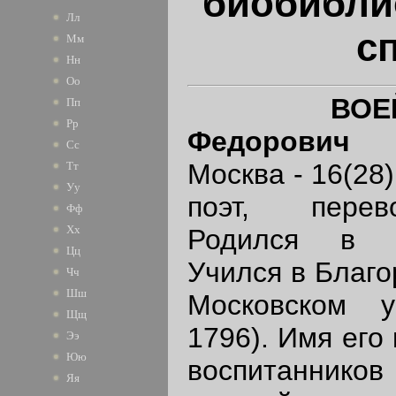
биобибли
Лл
с
Мм
Нн
Оо
ВОЕ
Пп
Рр
Федорович
[3
Сс
Москва - 16(28)
Тт
Уу
поэт, перев
Фф
Хх
Родился в д
Цц
Учился в Благо
Чч
Шш
Московском у
Щщ
1796). Имя его
Ээ
Юю
воспитаннико
Яя