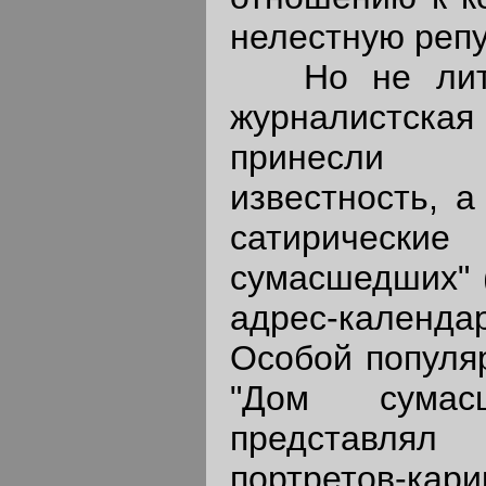
нелестную реп
Но не литер
журналистск
принесли
известность, а
сатирически
сумасшедших" (
адрес-календ
Особой популя
"Дом сумасш
представл
портретов-кар