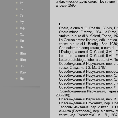
и физических домыслов. Поэт явно п
Рр
апреля 1595.
Сс
Тт
Уу
I.
Opere, a cura di G. Rossini, 33 vls, Pi
Фф
Opere minori, Firenze, 1934; Le Rime, a 
Хх
Aminta, a cura di A. Solerti, Torino, 192
La Gerusalemme liberata, ediz. critica a
Цц
то же, a cura di L. Bonfigli, Bari, 1930;
Чч
Gerusalemme conquistata, a cura di L. B
I Dialoghi, a cura di C. Guasti, 3 vls, 
Шш
Le lettere, a cura di C. Guasti, 5 vls, 
Lettere autobiografiche, a cura di A. To
Щщ
Освобожденный Иерусалим, пер. с фра
Ээ
то же, 2 изд., ч. 1-2, М., 1787;
Освобожденный Иерусалим, перевел с 
Юю
Освобожденный Иерусалим, пер. С. Моск
Яя
Освобожденный Иерусалим, пер. С. А.
Освобожденный Иерусалим, пер. с ита
Освобожденный Иерусалим, пер. Ф. В.
Освобожденный Иерусалим, перевел с 
208-210);
Освобожденный Иерусалим, пер. В. С. 
Освобожденный Ерусалим, пер. Ореста 
Тассовы мечтания, пер. с итал. Н. Ос
Аминта (Пастораль), пер. в стихах М.
то же, изд. "Academia", М. - Л., 1937