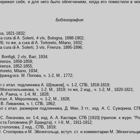
ережил себя, и для него было облегчением, когда его поместили в мо
Библиография
:
sa, 1821-1832;
cura di A. Solerti, 4 vls, Bologna, 1898-1902;
6; то же, a cura di A. Tortoreto, Milano, 1932;
 cura di A. Solerti, 3 vls, Firenze, 1895-1896;
onfigli, 2 vls, Bari, 1934;
Firenze, 1858-1859;
Firenze, 1852-1855;
rtoreto, Milano, 1934;
нцузск. М. Попова, ч. 1-2, М., 1772;
итал. подлинника А. Ш[ишков], ч. 1-2, СПБ, 1818-1819;
отильникова, ч. 1-2, М., 1819; то же, 2 изд., ч. 1-2, М., 1820-1821;
 Раича, ч. 1-4, М., 1828;
л. А. Мерзлякова, ч. 1-2, М., 1828;
 Ливанова, ч. I, СПБ, 1862;
итал. размером подлинника, Д. Мин, 3 тт., изд. А. С. Суворина, СПБ
Лихачова, кн. 1-4, изд. А. А. Каспари, СПБ [1910] (прилож. к журн. "Ро
Головнина (Р. Брандта), т. I-II, М., 1911-1912;
толопова, 2 изд., СПБ, 1819;
 Столярова и М. Эйхенгольца, вступ. ст. и комментарии М. Эйхенгольца, 
.