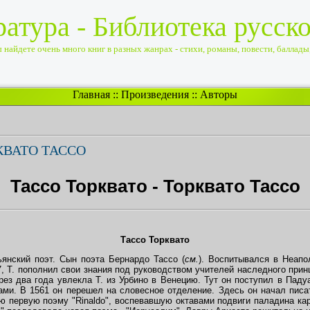
ратура - Библиотека русск
найдете очень много книг в разных жанрах - стихи, романы, повести, баллады, 
Главная
::
Произведения
::
Авторы
КВАТО ТАССО
Тассо Торквато - Торквато Тассо
Т
ассо
Торквато
льянский поэт. Сын поэта Бернардо Тассо (
см.
). Воспитывался в Неапо
57, Т. пополнил свои знания под руководством учителей наследного при
ез два года увлекла Т. из Урбино в Венецию. Тут он поступил в Паду
ами. В 1561 он перешел на словесное отделение. Здесь он начал писа
ю первую поэму "Rinaldo", воспевавшую октавами подвиги паладина ка