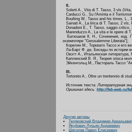
II.
Solerti A., Vita di T. Tasso, 3 vls (Vita, 
Carducci G., Su l'Aminta e il Torrismo
Boulting W., Tasso and his times, L., 
Sainati A., La lirica di T. Tasso, 2 vls,
Donadoni E., T. Tasso, saggio critico, 2
Marenduzzo A., La vita e le opere di T.
Батюшков К. Н., Сочинения, изд. П.
экземпляре "Gerusalemme Liberata"];
Корелин М., Торквато Тассо и его век
Ла-Барт Ф. де, Беседы по истории все
Овэтт А., Итальянская литература, Го
Каплинский В. Я., Теория эпоса молодо
Эйхенгольц М., Пастораль Тассо "Аминт
III.
Tortoreto A., Oltre un trentennio di stu
Источник текста:
Литературная энцик
Оригинал здесь:
http://feb-web.ru/f
Другие авторы
Теляковский Владимир Аркадьеви
Якубович Лукьян Андреевич
Щеголев Павел Елисеевич