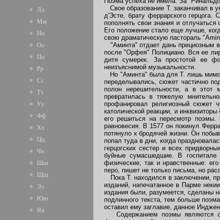
Поэма успеха не имела. За "Ринальдо
Свое образование Т. заканчивал в ун
Лл
д'Эсте, брату феррарского герцога.
Мм
пополнять свои знания и отлучаться 
Его положение стало еще лучше, когд
Нн
свою драматическую пастораль "Amint
"Аминта" отдает дань прециозным вку
Оо
после "Орфея" Полициано. Вся ее лир
Пп
дитя сумерек. За простотой ее фо
неизъяснимой музыкальности.
Рр
Но "Аминта" была для Т. лишь мимо
Сс
переделывались, сюжет частично под
полон нерешительности, а в этот м
Тт
превратилась в тяжелую мнительно
профанировал религиозный сюжет ч
Уу
католической реакции, и инквизиторы
Фф
его решиться на пересмотр поэмы. 
равновесия. В 1577 он покинул Ферра
Хх
потянуло к бродячей жизни. Он побыв
Цц
попал туда в дни, когда праздновала
герцогских сестер и всех придворны
Чч
буйные сумасшедшие. В госпитале 
физические, так и нравственные: ег
Шш
перо, пишет не только письма, но рас
Щщ
Пока Т. находился в заключении, пр
изданий, напечатанное в Парме неки
Ээ
издания были, разумеется, сделаны н
Юю
подлинного текста, тем больше поэма
оставил ему заглавие, данное Индже
Яя
Содержанием поэмы являются собы