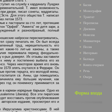
е давали спать Т.
оступил на службу к кардиналу Луиджи
Басня
бременительной. Т. имел возможность
Монография
 при дворе, писал сонеты, мадригалы.
'Эсте. Для этого общества Т. написал
Трактат
аз летом 1573.
ые к пасторали за сто лет, протекшие
Переписка
он "Орфей". "Аминта" не дитя зари, а
Дневник
нужденный и разнообразный, полный
Новелла
ошеские наброски пересматривались,
Миниатюра
ел сразу печатать ее. Он был всегда
силенный труд, нерешительность его
Песня
л какие-то лит-ые каноны, а также
алия переживала период феодально-
Интервью
у к-рых доверял. Их отзывы заставили
Баллада
 к нему и постепенно выбила его из
нсо. Через некоторое время его вновь
Книга очерков
ле 1579 опять очутился в Ферраре. Он
Речь
ые против герцога, его молодой жены,
 госпиталя св. Анны, где помещались
Очерк
ричиняла ему большие мучения, как
рез год он понемногу принимается за
е в карман изрядные барыши. Одно из
Форма входа
alemme Liberata). Все эти пиратские
удет восставать против опубликования
 авторское издание, просмотрел его и
 Иерусалима крестоносцами. В ней