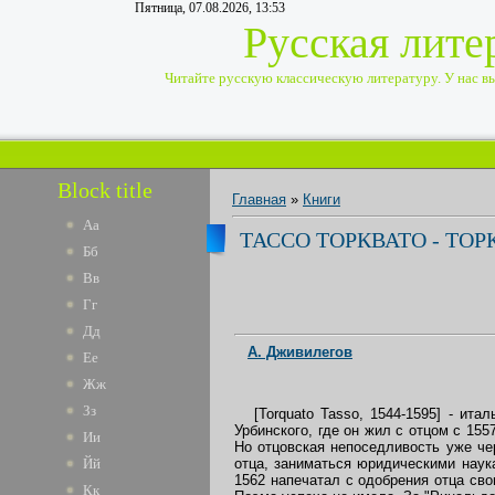
Пятница, 07.08.2026, 13:53
Русская лите
Читайте русскую классическую литературу. У нас вы 
Block title
Главная
»
Книги
Аа
ТАССО ТОРКВАТО - ТОР
Бб
Вв
Гг
Дд
А. Дживилегов
Ее
Жж
Зз
[Torquato Tasso,
1544-1595] - ита
Урбинского, где он жил с отцом с 15
Ии
Но отцовская непоседливость уже чер
отца, заниматься юридическими наук
Йй
1562 напечатал с одобрения отца сво
Кк