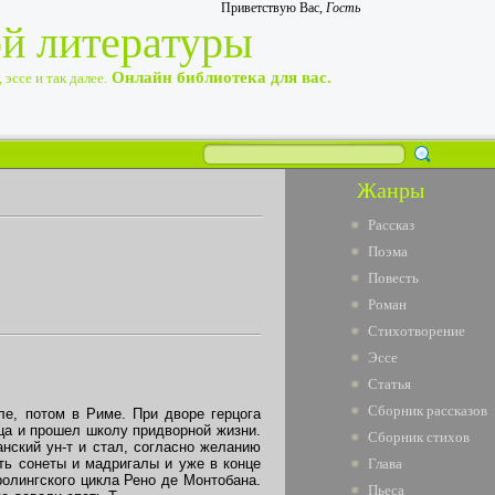
Приветствую Вас
,
Гость
ой литературы
Онлайн библиотека для вас.
эссе и так далее.
Жанры
Рассказ
Поэма
Повесть
Роман
Стихотворение
Эссе
Статья
Сборник рассказов
ле, потом в Риме. При дворе герцога
нца и прошел школу придворной жизни.
Сборник стихов
анский ун-т и стал, согласно желанию
ть сонеты и мадригалы и уже в конце
Глава
ролингского цикла Рено де Монтобана.
Пьеса