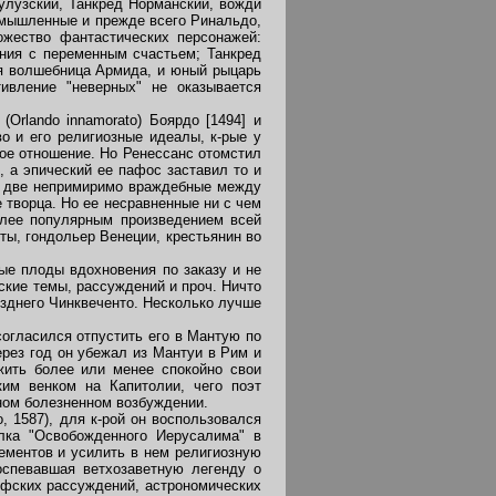
улузский, Танкред Норманский, вожди
ымышленные и прежде всего Ринальдо,
ожество фантастических персонажей:
ения с переменным счастьем; Танкред
я волшебница Армида, и юный рыцарь
тивление "неверных" не оказывается
rlando innamorato) Боярдо [1494] и
во и его религиозные идеалы, к-рые у
ное отношение. Но Ренессанс отомстил
 а эпический ее пафос заставил то и
о две непримиримо враждебные между
е творца. Но ее несравненные ни с чем
олее популярным произведением всей
нты, гондольер Венеции, крестьянин во
ые плоды вдохновения по заказу и не
ские темы, рассуждений и проч. Ничто
озднего Чинквеченто. Несколько лучше
огласился отпустить его в Мантую по
ерез год он убежал из Мантуи в Рим и
жить более или менее спокойно свои
ким венком на Капитолии, чего поэт
ном болезненном возбуждении.
, 1587), для к-рой он воспользовался
лка "Освобожденного Иерусалима" в
лементов и усилить в нем религиозную
воспевавшая ветхозаветную легенду о
офских рассуждений, астрономических