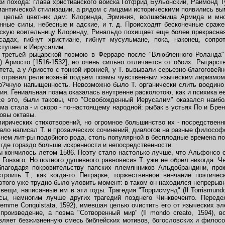
и похода: глава христианского войска Готфрид Бульонский, Раймонд Т
мантической стилизации, а рядом с лицами историческими появились в
, целый цветник дам: Клоринда, Эрминия, волшебница Армида и мн
нные силы, небесные и адские, и т. д. Происходят бесконечные сраж
скую воительницу Клоринду, Ринальдо похищает еще более прекрасна
дах, гибнут христиане, гибнут мусульмане, пока, наконец, сопро
тупает в Иерусалим.
тьей рыцарской поэмою в Ферраре после "Влюбленного Роланда" (O
so) Ариосто [1516-1532], но очень сильно отличается от обоих. Рыцарст
тета, а у Ариосто с тонкой иронией, у Т. вызывали серьезно-благоговей
 отравил религиозный подъем поэмы чувственным языческим лиризмом,
о?чную напыщенность. Невозможно было Т. органически слить воедин
ия. Гениальная поэма оказалась внутренне расколотою, как и психика е
все это, были таковы, что "Освобожденный Иерусалим" оказался наиб
ма стала - и скоро - по-настоящему народной: рыбак в устьях По и Бре
овы октавы.
рических стихотворений, но огромное большинство их - посредственн
ало написал Т. и прозаических сочинений, диалогов на разные философ
нем лит-ры подобного рода, столь популярной в бесплодные времена п
 где гораздо больше искренности и непосредственности.
 кончилось летом 1586. Поэту стало настолько лучше, что Альфонсо с
 Гонзаго. Но полного душевного равновесия Т. уже не обрел никогда. Ч
благодаря покровительству папских племянников Альдобрандини, про
троить Т., как когда-то Петрарке, торжественное венчание поэтичес
этого уже трудно было уловить момент: в таком он находился непрерыв
щи, написанные им в эти годы. Трагедия "Торрисмунд" (Il Torrismundo
сы, немногим лучше других трагедий позднего Чинквеченто. Переде
emme Conquistata, 1592), имевшая целью очистить его от языческих э
произведение, а поэма "Сотворенный мир" (Il mondo creato, 1594), 
авляет безжизненную смесь библейских мотивов, богословских и филос