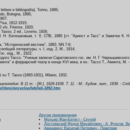
lettere e bibliografia), Torino, 1895;
ndo, Bologna, 1895;
1907;
 Pisa, 1912-1915;
 vls, Firenze, 1920;
 Tasso, 2 ed., Livorno, 1926;
 Н. Батюшковым, т. II, СПБ, 1885 [ст. "Ариост и Тасс" и Заметки К.
, "Исторический вестник", 1883, NN 7-9;
общей литературы, ч. I, изд. 2, М., 1914;
с. изд., М., 1922;
го Тассо, "Ученые записки Саратовского гос. им. Н. Г. Чернышевского ун-т
а" и феррарский театр в конце XVI века, в кн.: Тассо Т., Аминта, М. - 
di su T. Tasso (1893-1931), Milano, 1932.
лопедия: В 11 т. - [М.], 1929-1939. Т. 11. - М.: Худож. лит.,
1939
. - Стб
eb/litenc/encyclop/leb/leb-1892.htm
.
Другие произведения
ч
Мольер Жан-Батист - Скупой
Достоевский Федор Михайлович - А. Фурсов. Вр
Авенариус Василий Петрович - Поветрие