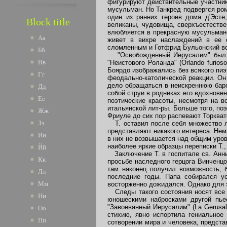
фигурируют действительные участник
мусульман. Но Танкред подвергся ро
один из ранних героев дома д'Эсте
Block title
великаны, чудовища, сверхъестестве
влюбляется в прекрасную мусульман
Аа
живет в вихре наслаждений в ее са
сломленным и Готфрид Бульонский вс
Бб
"Освобожденный Иерусалим" был тре
Вв
"Неистового Роланда" (Orlando furio
Боярдо изображались без всякого пиэ
Гг
феодально-католической реакции. Он
дело обращаться в неискреннюю бар
Дд
собой струи в родниках его вдохновен
Ее
поэтические красоты, несмотря на 
итальянской лит-ры. Больше того, поэ
Жж
Фриуле до сих пор распевают Торкват
Зз
Т. оставил после себя множество ли
представляют никакого интереса. Нем
Ии
в них не возвышается над общим уров
наиболее яркие образцы переписки Т.,
Йй
Заключение Т. в госпитале св. Анны
Кк
просьбе наследного герцога Винченцо
там наконец получил возможность, 
Лл
последние годы. Папа собирался ус
Мм
восторженно дожидался. Однако для 
Следы такого состояния носят все ве
Нн
юношескими набросками другой пье
"Завоеванный Иерусалим" (La Gerusal
Оо
стихию, явно испортила гениальное 
Пп
сотворении мира и человека, предст