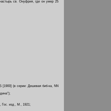
настырь св. Онуфрия, где он умер 25
 [1900] (в серии: Дешевая биб-ка, NN
дина");
Гос. изд., М., 1921;