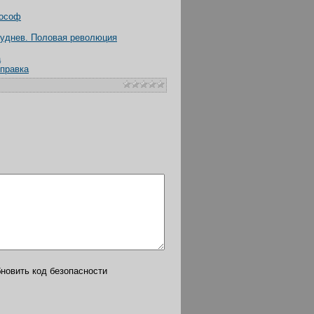
лософ
Буднев. Половая революция
а
справка