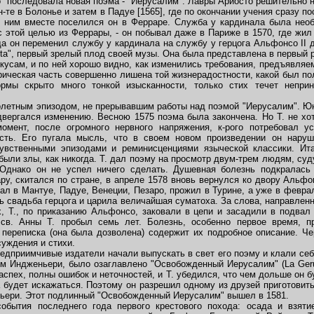
" последовала новая поэма - "Иерусалим". Лавры Ариосто решительно н
-те в Болонье и затем в Падуе [1565], где по окончании учения сразу п
 С ним вместе поселился он в Ферраре. Служба у кардинала была нео
с этой целью из Феррары, - он побывал даже в Париже в 1570, где жил
а он переменил службу у кардинала на службу у герцога Альфонсо II д
a", первый зрелый плод своей музы. Она была представлена в первый р
сам, и по ней хорошо видно, как изменились требования, предъявляем
ическая часть совершенно лишена той жизнерадостности, какой был пол
рмы скрыто много тонкой изысканности, только стих течет непри
летным эпизодом, не прерывавшим работы над поэмой "Иерусалим". Юн
вергался изменению. Весною 1575 поэма была закончена. Но Т. не хот
омент, после огромного нервного напряжения, к-рого потребовал у
сть. Его пугала мысль, что в своем новом произведении он наруши
увственными эпизодами и реминисценциями языческой классики. Ит
 были злы, как никогда. Т. дал поэму на просмотр двум-трем людям, суд
Однако он не успел ничего сделать. Душевная болезнь подкралась
ру, скитался по стране, в апреле 1578 вновь вернулся ко двору Альфо
ал в Мантуе, Падуе, Венеции, Пезаро, прожил в Турине, а уже в февра
сь свадьба герцога и царила величайшая суматоха. За слова, направленн
х, Т., по приказанию Альфонсо, заковали в цепи и засадили в подвал
св. Анны Т. пробыл семь лет. Болезнь, особенно первое время, п
о переписка (она была дозволена) содержит их подробное описание. Че
суждения и стихи.
едприимчивые издатели начали выпускать в свет его поэму и клали себ
им Индженьери, было озаглавлено "Освобожденный Иерусалим" (La Gerus
аспех, полны ошибок и неточностей, и Т. убедился, что чем дольше он б
 будет искажаться. Поэтому он разрешил одному из друзей приготовить
ньери. Этот подлинный "Освобожденный Иерусалим" вышел в 1581.
тия последнего года первого крестового похода: осада и взятие