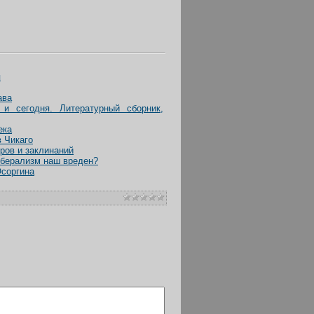
я
ава
 и сегодня. Литературный сборник,
ека
 Чикаго
ров и заклинаний
иберализм наш вреден?
Осоргина