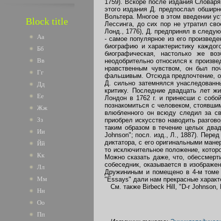
1759). Вскоре после издания Словаря
этого издания Д. предпослал обширн
Вольтера. Многое в этом введении ус
Block title
Лессинга, до сих пор не утратил свое
Лонд., 1776), Д. предпринял в след
Аа
- самое популярное из его произвед
биографию и характеристику каждог
Бб
биографическая, настолько же воз
Вв
неодобрительно относился к произве
нравственным чувством, он был по
Гг
фальшивым. Отсюда предпочтение, ок
Д. сильно затемнялся унаследованн
Дд
критику. Последние двадцать лет ж
Ее
Лондон в 1762 г. и принесши с собо
познакомиться с человеком, стоявшим
Жж
влюбленного он всюду следил за св
Зз
приобрел искусство наводить разгов
таким образом в течение целых двадц
Ии
Johnson"; посл. изд., Л., 1887). Пер
диктатора, с его оригинальными ман
Йй
то исключительное положение, котор
Кк
Можно сказать даже, что, обессмерти
собеседник, оказывается в изображе
Лл
Дружининым и помещено в 4-м томе 
Мм
"Essays" дали нам прекрасные характ
См. также Birbeck Hill, "D-r Johnson, hi
Нн
Оо
Пп