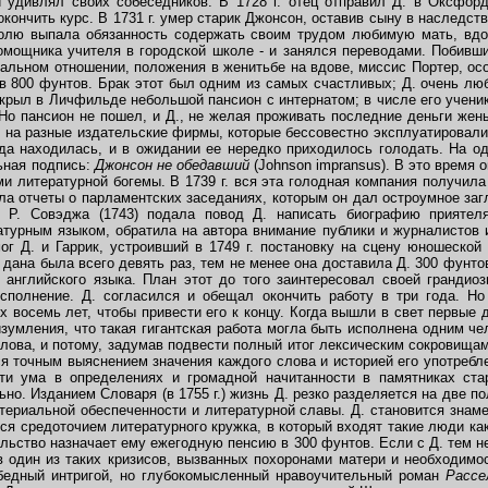
 удивлял своих собеседников. В 1728 г. отец отправил Д. в Оксфор
окончить курс. В 1731 г. умер старик Джонсон, оставив сыну в наследст
долю выпала обязанность содержать своим трудом любимую мать, вдох
омощника учителя в городской школе - и занялся переводами. Побивши
иальном отношении, положения в женитьбе на вдове, миссис Портер, осо
в 800 фунтов. Брак этот был одним из самых счастливых; Д. очень л
ткрыл в Личфильде небольшой пансион с интернатом; в числе его учени
Но пансион не пошел, и Д., не желая проживать последние деньги жены
л на разные издательские фирмы, которые бессовестно эксплуатировал
гда находилась, и в ожидании ее нередко приходилось голодать. На о
ьная подпись:
Джонсон не обедавший
(Johnson impransus). В это время
и литературной богемы. В 1739 г. вся эта голодная компания получила р
ла отчеты о парламентских заседаниях, которым он дал остроумное за
ерть Р. Совэджа (1743) подала повод Д. написать биографию приятел
турным языком, обратила на автора внимание публики и журналистов и
ог Д. и Гаррик, устроивший в 1749 г. постановку на сцену юношеской
 дана была всего девять раз, тем не менее она доставила Д. 300 фунтов
английского языка. План этот до того заинтересовал своей грандиоз
сполнение. Д. согласился и обещал окончить работу в три года. Но
х восемь лет, чтобы привести его к концу. Когда вышли в свет первые д
зумления, что такая гигантская работа могла быть исполнена одним че
лова, и потому, задумав подвести полный итог лексическим сокровищам
я точным выяснением значения каждого слова и историей его употребл
сти ума в определениях и громадной начитанности в памятниках ста
но. Изданием Словаря (в 1755 г.) жизнь Д. резко разделяется на две п
териальной обеспеченности и литературной славы. Д. становится знам
я средоточием литературного кружка, в который входят такие люди как
ельство назначает ему ежегодную пенсию в 300 фунтов. Если с Д. тем 
в один из таких кризисов, вызванных похоронами матери и необходимо
 бедный интригой, но глубокомысленный нравоучительный роман
Рассе