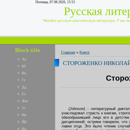
Пятница, 07.08.2026, 15:53
Русская лите
Читайте русскую классическую литературу. У нас вы 
Block title
Главная
»
Книги
Аа
СТОРОЖЕНКО НИКОЛАЙ
Бб
Вв
Сторо
Гг
Дд
Ее
Жж
Зз
(Johnson) - литературный диктатор
унаследовал страсть к книгам, стро
Ии
обезобразившей лицо его в детстве
дисциплиной; остряки говорили, что
Йй
лавки отца. Это было чтение случа
Кк