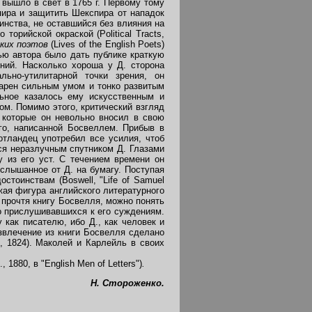
 вышло в свет в 1765 г. Первому тому
пира и защитить Шекспира от нападок
инства, не оставшийся без влияния на
торийской окраской (Political Tracts,
ких поэтов
(Lives of the English Poets)
ью автора было дать публике краткую
ний. Насколько хороша у Д. сторона
льно-утилитарной точки зрения, он
дарен сильным умом и тонко развитым
ьное казалось ему искусственным и
м. Помимо этого, критический взгляд
 которые он невольно вносил в свою
го, написанной Босвеллем. Прибыв в
отландец употребил все усилия, чтоб
лся неразлучным спутником Д. Глазами
 из его уст. С течением времени он
слышанное от Д. на бумагу. Поступая
стоинствам (Boswell, "Life of Samuel
южая фигура английского литературного
прочтя книгу Босвелля, можно понять
о прислушивавшихся к его суждениям.
 как писателю, ибо Д., как человек и
звлечение из книги Босвелля сделано
 1824). Маколей и Карлейль в своих
, 1880, в "English Men of Letters")
.
Н. Стороженко.