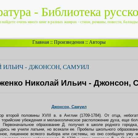
ратура - Библиотека русск
найдете очень много книг в разных жанрах - стихи, романы, повести, баллады, 
Главная
::
Произведения
::
Авторы
 ИЛЬИЧ - ДЖОНСОН, САМУИЛ
женко Николай Ильич - Джонсон, 
Джонсон, Самуил
 второй половины XVIII в. в Англии (1709-1784). От отца, небога
го торийские убеждения и меланхолическое расположение духа, еще бол
. Первоначальное образование Д. получил в школе родного городка
 здесь не учили латыни, но всекали ее. Пробелы школьного образован
йное, лишенное всякого выбора или системы, но оно сообщило уму 