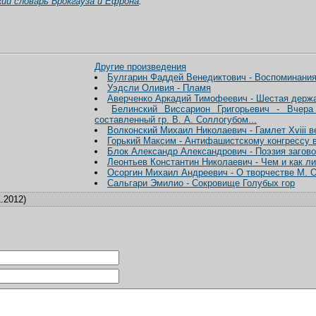
ий словарь Брокгауза и Ефрона
.
Другие произведения
Булгарин Фаддей Венедиктович - Воспоминани
Уэдсли Оливия - Пламя
Аверченко Аркадий Тимофеевич - Шестая держ
Белинский Виссарион Григорьевич - Вчера
составленный гр. В. А. Соллогубом...
Волконский Михаил Николаевич - Гамлет Xviii в
Горький Максим - Антифашистскому конгрессу в
Блок Александр Александрович - Поэзия загово
Леонтьев Константин Николаевич - Чем и как л
Осоргин Михаил Андреевич - О творчестве М. 
Сальгари Эмилио - Сокровище Голубых гор
.2012)