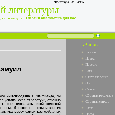
Приветствую Вас
,
Гость
ой литературы
Онлайн библиотека для вас.
эссе и так далее.
Жанры
Рассказ
Поэма
Повесть
Самуил
Роман
Стихотворение
Эссе
Статья
Сборник рассказов
того книгопродавца в Личфильде, он
ее усилившееся от золотухи, страшно
Сборник стихов
, которая славилась своей железной
ия юный Д. пополнял чтением книг из
Глава
мальчика массу самых разнообразных
Пьеса