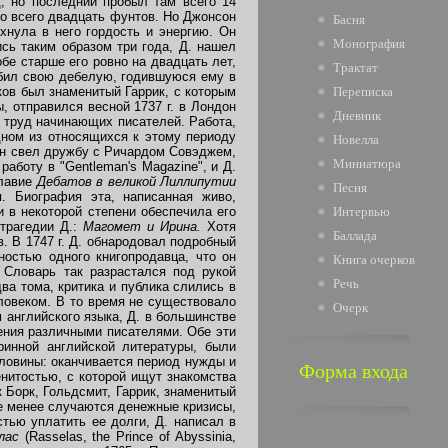
д; но последний пробыл там всего 14
во всего двадцать фунтов. Но Джонсон
Басня
нула в него гордость и энергию. Он
Монография
сь таким образом три года, Д. нашел
бе старше его ровно на двадцать лет,
Трактат
юбил свою дебелую, годившуюся ему в
ков был знаменитый Гаррик, с которым
Переписка
, отправился весной 1737 г. в Лондон
Дневник
и труд начинающих писателей. Работа,
дном из относящихся к этому периоду
Новелла
 он свел дружбу с Ричардом Совэджем,
Миниатюра
аботу в "Gentleman's Magazine", и Д.
главие
Дебатов в великой Лиллипутии
Песня
я. Биография эта, написанная живо,
 в некоторой степени обеспечила его
Интервью
 трагедии Д.:
Магомет и Ирина.
Хотя
Баллада
. В 1747 г. Д. обнародовал подробный
ностью одного книгопродавца, что он
Книга очерков
 Словарь так разрастался под рукой
Речь
ва тома, критика и публика слились в
ловеком. В то время не существовало
Очерк
 английского языка, Д. в большинстве
ения различными писателями. Обе эти
ринной английской литературы, были
оловины: оканчивается период нужды и
Форма входа
енитостью, с которой ищут знакомства
 Борк, Гольдсмит, Гаррик, знаменитый
не менее случаются денежные кризисы,
стью уплатить ее долги, Д. написал в
лас
(Rasselas, the Prince of Abyssinia,