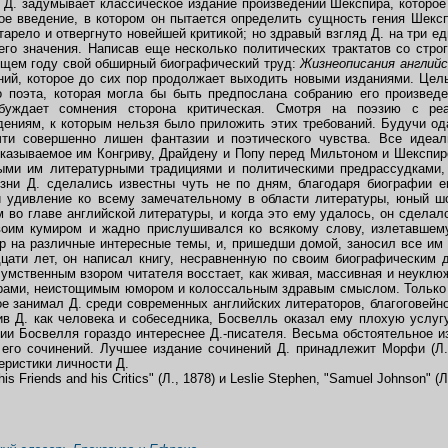
 Д. задумывает классическое издание произведений Шекспира, которое
ое введение, в котором он пытается определить сущность гения Шекс
тарело и отвергнуто новейшей критикой; но здравый взгляд Д. на три ед
го значения. Написав еще несколько политических трактатов со строго 
ующем году свой обширный биографический труд:
Жизнеописания английс
ений, которое до сих пор продолжает выходить новыми изданиями. Цел
о поэта, которая могла бы быть предпослана собранию его произведе
буждает сомнения сторона критическая. Смотря на поэзию с реа
дениям, к которым нельзя было приложить этих требований. Будучи о
чти совершенно лишен фантазии и поэтического чувства. Все идеал
азываемое им Конгриву, Драйдену и Попу перед Мильтоном и Шекспиро
ыми им литературными традициями и политическими предрассудками,
изни Д. сделались известны чуть не по дням, благодаря биографии е
й удивление ко всему замечательному в области литературы, юный ш
 во главе английской литературы, и когда это ему удалось, он сдела
оим кумиром и жадно прислушивался ко всякому слову, излетавшему
ор на различные интересные темы, и, пришедши домой, заносил все им 
ати лет, он написал книгу, несравненную по своим биографическим до
ед умственным взором читателя восстает, как живая, массивная и неукл
ерами, неистощимым юмором и колоссальным здравым смыслом. Только 
ое занимал Д. среди современных английских литераторов, благоговейн
в Д. как человека и собеседника, Босвелль оказал ему плохую услугу
нии Босвелля гораздо интереснее Д.-писателя. Весьма обстоятельное и
его сочинений. Лучшее издание сочинений Д. принадлежит Морфи (Л.,
еристики личности Д.
s Friends and his Critics" (Л., 1878) и Leslie Stephen, "Samuel Johnson" (Л.