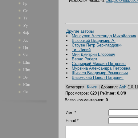
Источник текста:
Энциклопедическ
Рр
Сс
Тт
Уу
Другие авторы
Фф
Мансуров Александр Михайлович
Хх
Высоцкий Владимир А.
Струве Петр Бернгардович
Цц
Тит Ливий
Мин Дмитрий Егорович
Чч
Бернс Роберт
Шш
Старицкий Михаил Петрович
Мурзина Александра Петровна
Щщ
Щиглев Владимир Романович
Ээ
Вяземский Павел Петрович
Юю
Категория
:
Книги
|
Добавил
:
Ash
(10.11
Яя
Просмотров
:
629
|
Рейтинг
:
0.0
/
0
Всего комментариев
:
0
Имя *:
Email *: