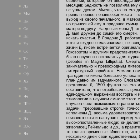
сведений, которыми он впоследствии
месяцев; бедность не позволила ему 
Лл
не упал духом. Мысль, что на его 
Мм
принял первое попавшееся место - п
выход из своего печального, в матер
Нн
но принесшей ему в приданое сумму 
матери подругу. На деньги жены Д. о
Оо
Д. был дружен до самой его смерти. 
Пп
искать счастья. В Лондоне Д. работа
хотя и скудно оплачиваемая, не все
Рр
жизни Д. писем встречается оригинал
Сс
Гоксвортом и другими представителям
было поручено поставлять для журна
Тт
(Debates in Magna Lilliputia). См
занимательно и превосходным литера
Уу
литературный заработок. Немало пом
Фф
трагедия не имела большого успеха и
план давно им задуманного Словаря 
Хх
предложил Д. 1500 фунтов за его и
Цц
составителя, что потребовалось целы
единодушном выражении восторга и и
Чч
этимологии в научном смысле этого с
случаев счел возможным ограничитьс
Шш
задачи, требовавшие строгой точно
Щщ
исполнены Д. весьма удовлетворитель
неизвестности и наступает период ма
Ээ
высокопоставленные люди; он делаетс
Юю
живописец Рейнольдс и др., а правит
то только временные. Известно, что 
Яя
несколько дней свой единственный,