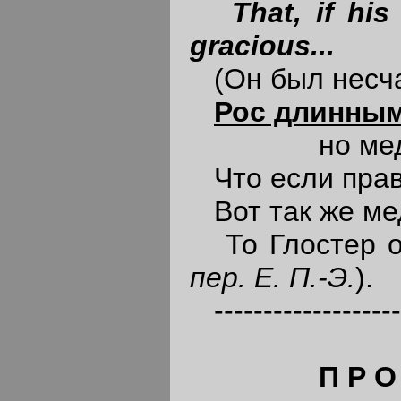
That, if hi
gracious...
(Он был несча
Рос длинны
но медлите
Что если прав
Вот так же ме
То Глостер о
пер. Е. П.-Э.
).
-------------------
П Р О Л