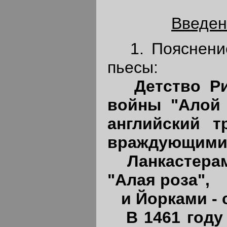
Введен
1. Пояснение
пьесы:
Детство Р
войны "Алой 
английский т
враждующими 
Ланкастера
"Алая роза",
и Йорками - 
В 1461 году