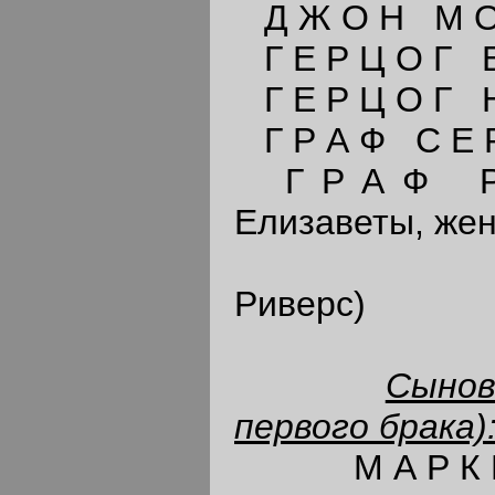
Д Ж О Н М О Р
Г Е Р Ц О Г Б
Г Е Р Ц О Г Н
Г Р А Ф С Е Р
Г Р А Ф Р И
Елизаветы, жен
(далее по
Риверс)
Сынов
первого брака)
М А Р К И З