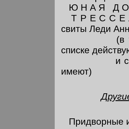
Ю Н А Я Д О Ч
Т Р Е С С Е Л
свиты Леди Ан
(в тексте 
списке действу
и своего т
имеют)
Други
Придворные и