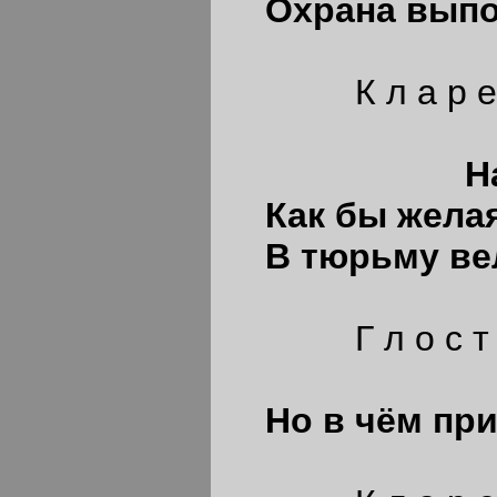
Охрана вып
К л а р е 
Наш К
Как бы жела
В тюрьму ве
Г л о с т 
Но в чём при