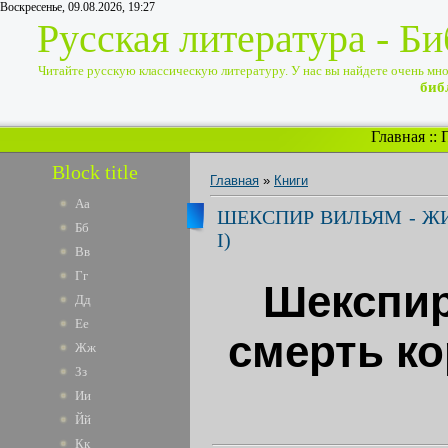
Воскресенье, 09.08.2026, 19:27
Русская литература - Б
Читайте русскую классическую литературу. У нас вы найдете очень много
биб
Главная
::
Block title
Главная
»
Книги
Аа
ШЕКСПИР ВИЛЬЯМ - ЖИ
Бб
I)
Вв
Гг
Шекспир
Дд
Ее
смерть ко
Жж
Зз
Ии
Йй
Кк