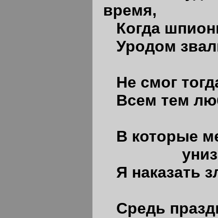
время,
Когда шпиони
Уродом звал
Не смог тогд
Всем тем лю
За те
В которые м
унизить 
Я наказать з
Средь празд