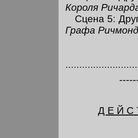
Короля Ричард
Сцена 5: Друг
Графа Ричмонд
При
..........................
-----
Д Е Й С