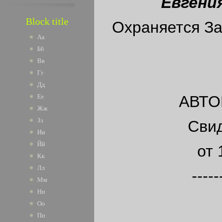
Евгени
Block title
Охраняется За
Аа
Бб
Вв
Гг
Дд
АВТ
Ее
Жж
Зз
Сви
Ии
Йй
от 
Кк
Лл
-----
Мм
Нн
Оо
Пп