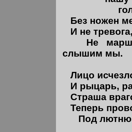
голову 
Без ножен м
И не тревога
Не марш
слышим мы.
Лицо исчезл
И рыцарь, р
Страша враг
Теперь пров
Под лютню, 