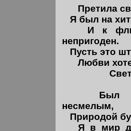
Претила свя
Я был на хит
И к фл
непригоден.
Пусть это шт
Любви хоте
Светлой 
Был 
несмелым,
Природой бу
Я в мир д