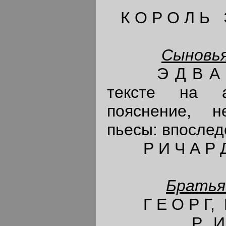
К О Р О Л Ь Э
Сыновья
Э Д В А Р Д,
тексте на а
пояснение, н
пьесы: впослед
Р И Ч А Р Д,
Братья
Г Е О Р Г, Г
Р И Ч А Р