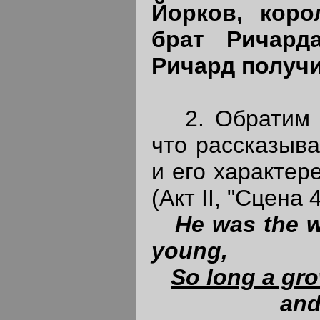
Йорков, коро
брат Ричард
Ричард получи
2. Обратим п
что рассказыв
и его характер
(Акт II, "Сцена 4
He was the w
young,
So long a gr
and so l