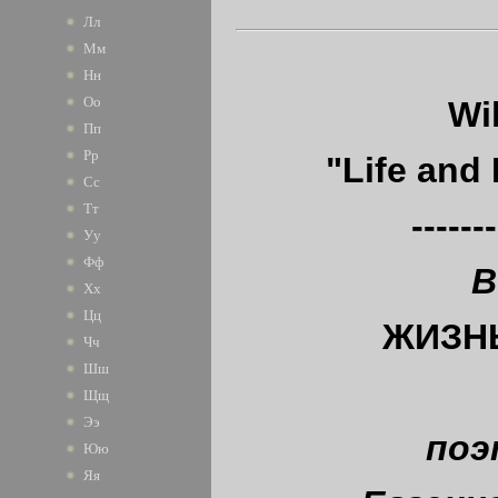
Лл
Мм
Нн
Оо
Wi
Пп
Рр
"Life and 
Сс
Тт
-------
Уу
Фф
В
Хх
Цц
ЖИЗН
Чч
Шш
Щщ
Ээ
поэ
Юю
Яя