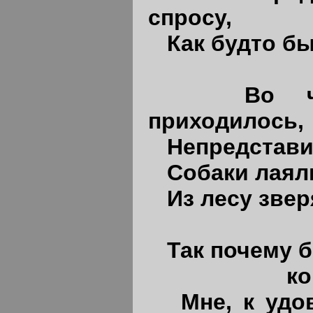
спросу,
Как будто б
Во ч
приходилось,
Непредстави
Собаки лаял
Из лесу зве
Так почему б
когда сл
Мне, к удо