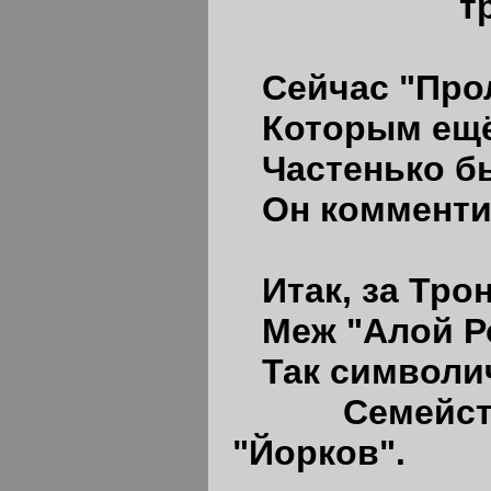
трагеди
Сейчас "Прол
Которым ещё
Частенько б
Он комменти
Итак, за Тро
Меж "Алой Р
Так символи
Семейс
"Йорков".