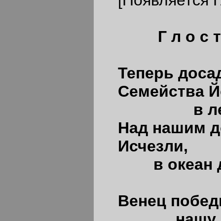
Г л о с т 
Теперь доса
Семейства Й
в лето п
Над нашим д
Исчезли,
в океан до
Венец побе
нашу