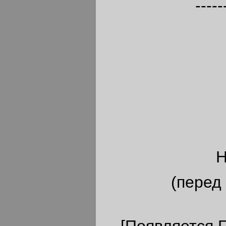
-----
Н
(перед
[Появляется Г