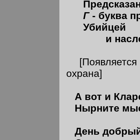
Предсказано
Г
- буква п
Убийцей
и наслед
[Появляется К
охрана]
А вот и Клар
Нырните мыс
День добрый