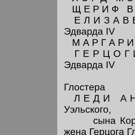
Щ Е Р И Ф В И
Е Л И З А В Е
Эдварда IV
М А Р Г А Р И 
Г Е Р Ц О Г 
Эдварда IV
и Герцо
Глостера
Л Е Д И А Н 
Уэльского,
сына Короля 
жена Герцога Г