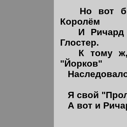
Но вот б
Королём
И Ричард
Глостер.
К тому ж
"Йорков"
Наследовало
Я свой "Про
А вот и Рича
Начи