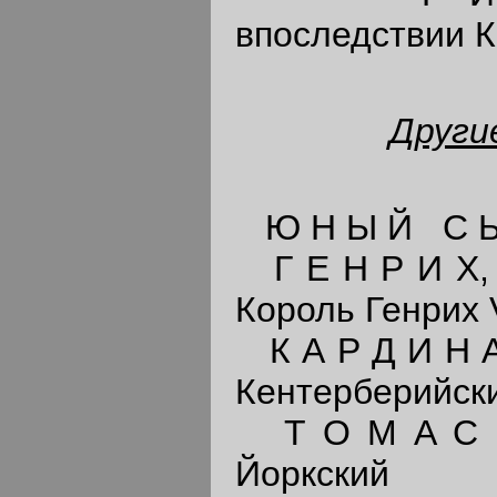
впоследствии К
Други
Ю Н Ы Й С Ы 
Г Е Н Р И Х, 
Король Генрих 
К А Р Д И Н А
Кентерберийск
Т О М А С Р
Йоркский