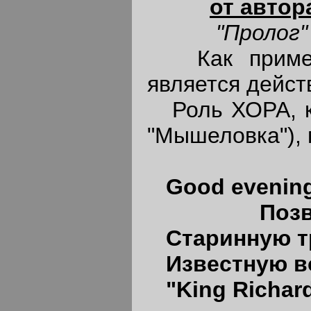
от автор
"Пролог" и
Как пример,
является дейс
Роль ХОРА, ка
"Мышеловка"), 
Good evening
Позвольт
Старинную т
Известную в
"King Richard