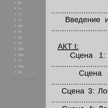
Дейст
Рр
..........................
Сс
Тт
Введение и П
Уу
Фф
..........................
Хх
Цц
Чч
АКТ
I:
Шш
Сцена 1: Ло
Щщ
Ээ
..........................
Юю
Сцена 2: 
Яя
..........................
Сцена 3: Лон
..........................