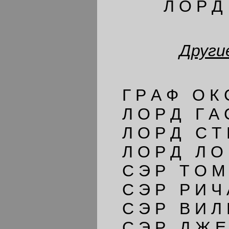
Л О Р Д Г
Други
Г Р А Ф О К С
Л О Р Д Г А С
Л О Р Д С Т 
Л О Р Д Л О 
С Э Р Т О М 
С Э Р Р И Ч А
С Э Р В И Л Ь
С Э Р Д Ж Е 