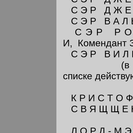
С Э Р Д Ж Е 
С Э Р В А Л Ь
С Э Р Р О Б
И, Комендант З
С Э Р В И Л Ь
(в тексте 
списке действу
К Р И С Т О Ф
С В Я Щ Щ Е Н 
Л О Р Д - М Э