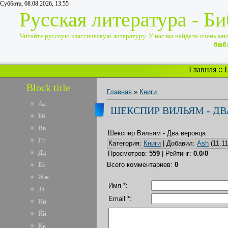
Суббота, 08.08.2026, 13:55
Русская литература - Б
Читайте русскую классическую литературу. У нас вы найдете очень много
биб
Главная
::
Block title
Главная
»
Книги
Аа
ШЕКСПИР ВИЛЬЯМ - ДВ
Бб
Вв
Шекспир Вильям - Два веронца
Гг
Категория
:
Книги
|
Добавил
:
Ash
(11.11
Дд
Просмотров
:
559
|
Рейтинг
:
0.0
/
0
Ее
Всего комментариев
:
0
Жж
Имя *:
Зз
Email *:
Ии
Йй
Кк