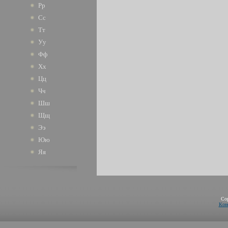
Рр
Сс
Тт
Уу
Фф
Хх
Цц
Чч
Шш
Щщ
Ээ
Юю
Яя
Co
Кон