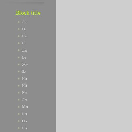
Block title
Аа
Бб
Вв
Гг
Дд
Ее
Жж
Зз
Ии
Йй
Кк
Лл
Мм
Нн
Оо
Пп