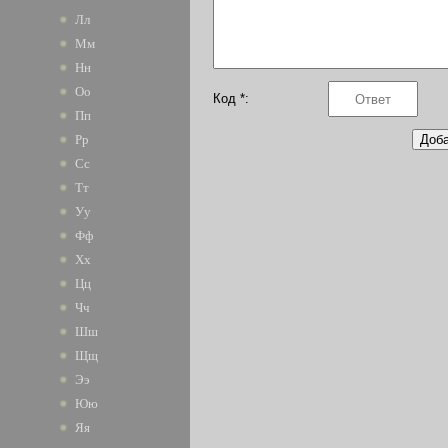
Лл
Мм
Нн
Оо
Код *:
Пп
Рр
Сс
Тт
Уу
Фф
Хх
Цц
Чч
Шш
Щщ
Ээ
Юю
Яя