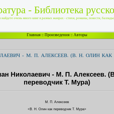
ратура - Библиотека русск
найдете очень много книг в разных жанрах - стихи, романы, повести, баллады, 
Главная
::
Произведения
::
Авторы
ЕВИЧ - М. П. АЛЕКСЕЕВ. (В. Н. ОЛИН КАК
н Николаевич - М. П. Алексеев. (В
переводчик Т. Мура)
М. П. Алексеев
<В. Н. Олин как переводчик Т. Мура>