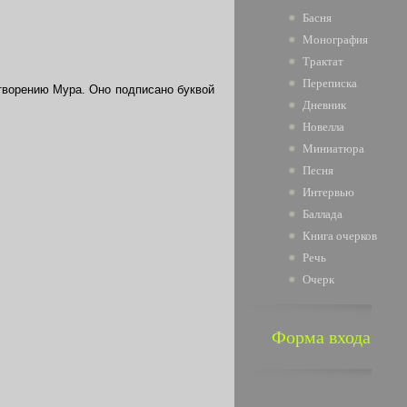
Басня
Монография
Трактат
Переписка
творению Мура. Оно подписано буквой
Дневник
Новелла
Миниатюра
Песня
Интервью
Баллада
Книга очерков
Речь
Очерк
Форма входа