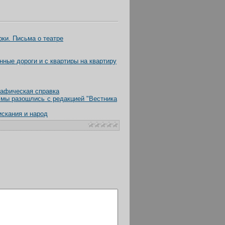
ки. Письма о театре
ные дороги и с квартиры на квартиру
рафическая справка
 мы разошлись с редакцией "Вестника
искания и народ