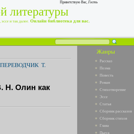
Приветствую Вас
,
Гость
ой литературы
Онлайн библиотека для вас.
эссе и так далее.
Жанры
Рассказ
 ПЕРЕВОДЧИК Т.
Поэма
Повесть
Роман
. Н. Олин как
Стихотворение
Эссе
Статья
Сборник рассказов
Сборник стихов
Глава
Пьеса