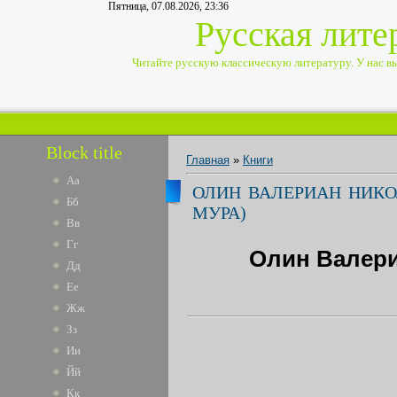
Пятница, 07.08.2026, 23:36
Русская лите
Читайте русскую классическую литературу. У нас вы 
Block title
Главная
»
Книги
Аа
ОЛИН ВАЛЕРИАН НИКОЛА
Бб
МУРА)
Вв
Гг
Олин Валериа
Дд
Ее
Жж
Зз
Ии
Йй
Кк