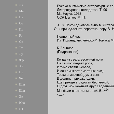
Лл
Русско-английские литературные связ
Литературное наследство. Т. 96
Мм
М., Наука, 1982
Нн
OCR Бычков М. Н.
Оо
<...> Почти одновременно в "Литера
О. и
принадлежит, вероятно, перу В. 
Пп
Рр
Полночный час
Из "Ирландских мелодий" Томаса М
Сс
Тт
К Эльвире
(Подражание)
Уу
Когда из звезд весенней ночи
Фф
На землю падает роса,
Хх
И тихо светят небеса,
И сон смыкает смертных очи,-
Цц
Тоски и мрачной думы сын,
Чч
В долину прихожу один,
Где прежде в радости беспечной,
Шш
О друг мой нежный! друг сердечный
194
Щщ
Мы были счастливы с тобой...
<...>
Ээ
Юю
Яя