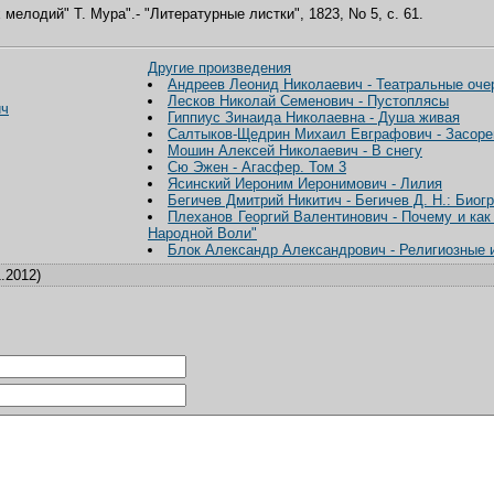
елодий" Т. Мура".- "Литературные листки", 1823, No 5, с. 61.
Другие произведения
Андреев Леонид Николаевич - Театральные очер
Лесков Николай Семенович - Пустоплясы
ич
Гиппиус Зинаида Николаевна - Душа живая
Салтыков-Щедрин Михаил Евграфович - Засорен
Мошин Алексей Николаевич - В снегу
Сю Эжен - Агасфер. Том 3
Ясинский Иероним Иеронимович - Лилия
Бегичев Дмитрий Никитич - Бегичев Д. Н.: Биог
Плеханов Георгий Валентинович - Почему и как
Народной Воли"
Блок Александр Александрович - Религиозные 
.2012)