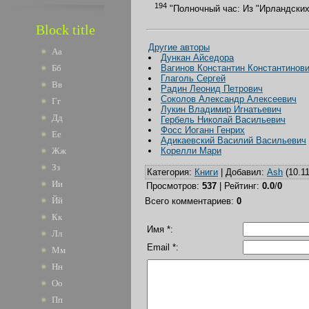
194
"Полночный час: Из "Ирландских м
Block title
Другие авторы
Аа
Дункан Айседора
Вагинов Константин Константинов
Бб
Глаголь Сергей
Вв
Радин Леонид Петрович
Соколов Александр Алексеевич
Гг
Лукин Владимир Игнатьевич
Дд
Гербель Николай Васильевич
Фосс Иоганн Генрих
Ее
Адикаевский Василий Васильевич
Корелли Мари
Жж
Зз
Категория
:
Книги
|
Добавил
:
Ash
(10.11
Ии
Просмотров
:
537
|
Рейтинг
:
0.0
/
0
Йй
Всего комментариев
:
0
Кк
Имя *:
Лл
Email *:
Мм
Нн
Оо
Пп