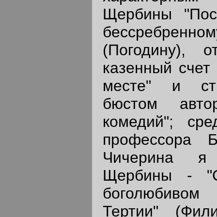
Щербины "Пос
бессребренно
(Погодину), 
казенный счет 
месте" и ст
бюстом автор
комедий"; сре
профессора Б
Чичерина я
Щербины - "
боголюбивом
Тертии" (Фил