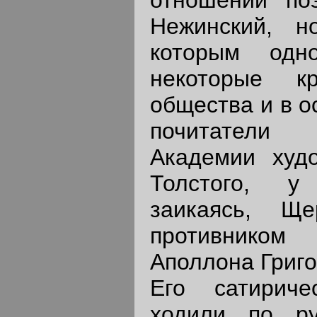
Нежинский, н
которым одн
некоторые кр
общества и в о
почитатели 
Академии худ
Толстого, у
заикаясь, Щ
противником 
Аполлона Григо
Его сатириче
ходили по р