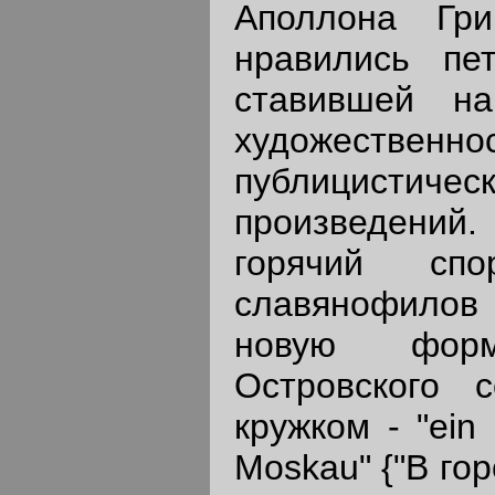
Аполлона Гри
нравились пет
ставившей н
художест
публицистич
произведений.
горячий сп
славянофило
новую фор
Островского 
кружком - "ein 
Moskau" {"В го