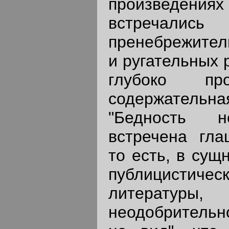
произведен
встречали
пренебрежител
и ругательных 
глубоко про
содержател
"Бедность 
встречена гла
то есть, в сущ
публицист
литерат
неодобрительно