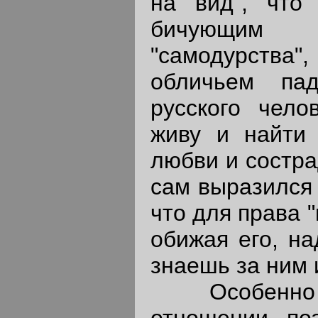
на вид", что
бичующим
"самодурства",
обличьем па
русского чело
живу и найти
любви и состра
сам выразился 
что для права 
обижая его, на
знаешь за ним 
Особенно о
отношении по