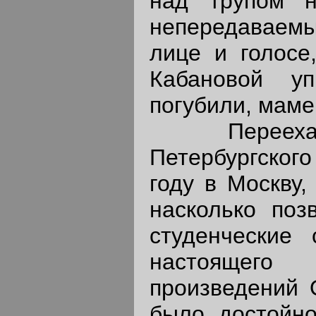
над трупом н
непередавае
лице и голосе
Кабановой у
погубили, маме
Переехав 
Петербургского
году в Москву,
насколько поз
студенческие 
настояще
произведений О
было достойно