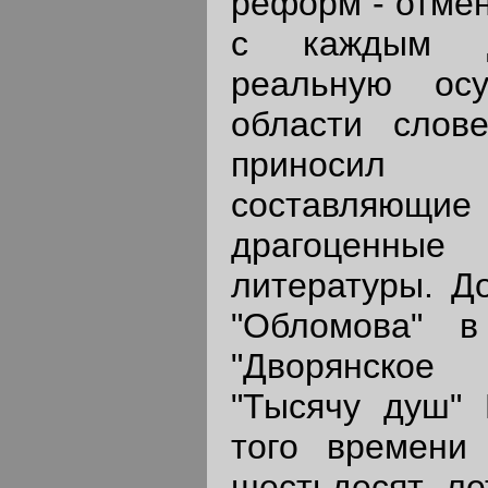
реформ - отмен
с каждым д
реальную ос
области слов
приносил 
составляю
драгоценн
литературы. До
"Обломова" 
"Дворянское 
"Тысячу душ" 
того времени
шестьдесят ле