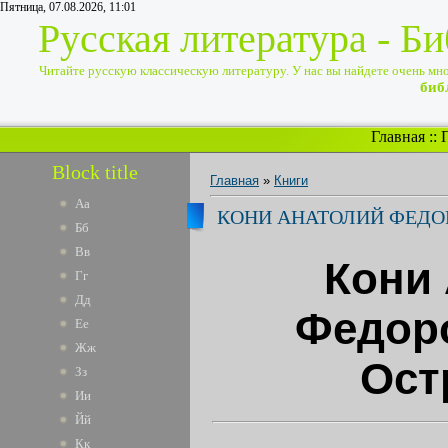
Пятница, 07.08.2026, 11:01
Русская литература - Б
Читайте русскую классическую литературу. У нас вы найдете очень много
биб
Главная
::
Block title
Главная
»
Книги
Аа
КОНИ АНАТОЛИЙ ФЕДОР
Бб
Вв
Кони
Гг
Дд
Федоро
Ее
Жж
Ост
Зз
Ии
Йй
Кк