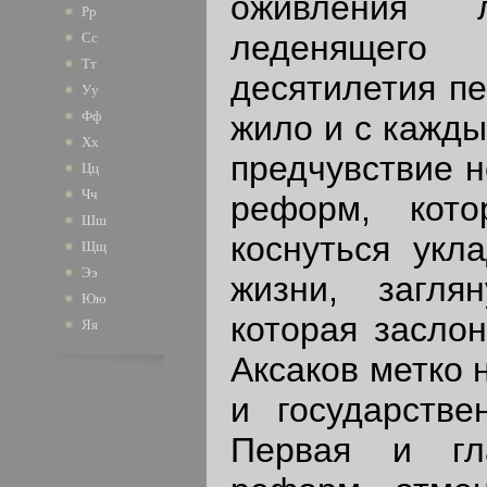
оживления л
Рр
леденящего 
Сс
Тт
десятилетия пе
Уу
Фф
жило и с кажд
Хх
предчувствие н
Цц
Чч
реформ, кот
Шш
коснуться укл
Щщ
Ээ
жизни, загля
Юю
которая заслон
Яя
Аксаков метко 
и государстве
Первая и гл