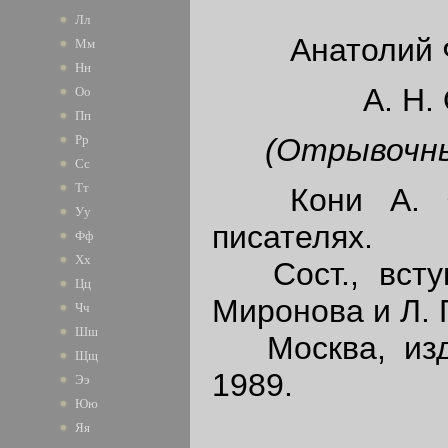
Лл
Анатолий 
Мм
Нн
A. H.
Оо
Пп
(Отрывочны
Рр
Сс
Тт
Кони А. Ф.
Уу
писателях.
Фф
Хх
Сост., вступ.
Цц
Миронова и Л. 
Чч
Шш
Москва, изда
Щщ
1989.
Ээ
Юю
Яя