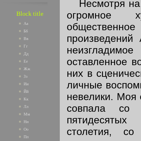
Несмотря на 
огромное х
Block title
обществе
Аа
Бб
произведений 
Вв
Гг
неизгладим
Дд
оставленное в
Ее
Жж
них в сценичес
Зз
личные воспом
Ии
Йй
невелики. Моя 
Кк
совпала со 
Лл
Мм
пятидесятых
Нн
столетия, со
Оо
Пп