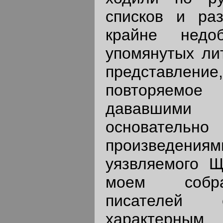
списков и ра
крайне недо
упомянутых ли
представл
повторяем
дававшим
основательн
произведе
уязвляемого Щ
моем собра
писателей 
характерным