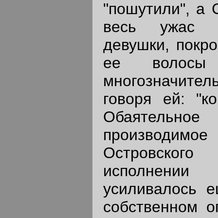
"пошутили", а 
весь ужас п
девушки, покро
ее волос
многозначит
говоря ей: "ко
Обаятельно
производимо
Островског
исполнении 
усиливалось е
собственном о