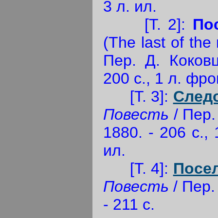
3 л. ил.
[Т. 2]:
По
(The last of the
Пер. Д. Коковц
200 с., 1 л. фрон
[Т. 3]:
След
Повесть
/ Пер.
1880. - 206 с., 
ил.
[Т. 4]:
Посе
Повесть
/ Пер.
- 211 с.