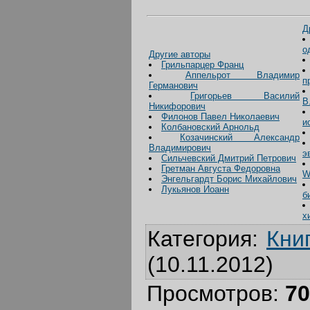
Д
о
Другие авторы
Грильпарцер Франц
Аппельрот Владимир
п
Германович
Григорьев Василий
В
Никифорович
Филонов Павел Николаевич
и
Колбановский Арнольд
Козачинский Александр
Владимирович
э
Сильчевский Дмитрий Петрович
Гретман Августа Федоровна
W
Энгельгардт Борис Михайлович
Лукьянов Иоанн
б
х
Категория
:
Кни
(10.11.2012)
Просмотров
:
70