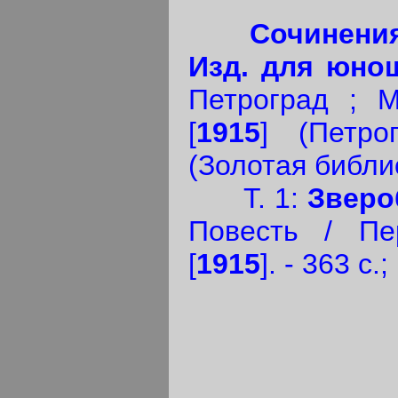
Сочинени
Изд. для юно
Петроград ; М
[
1915
] (Петро
(Золотая библи
Т. 1:
Зверо
Повесть / Пе
[
1915
]. - 363 с.;