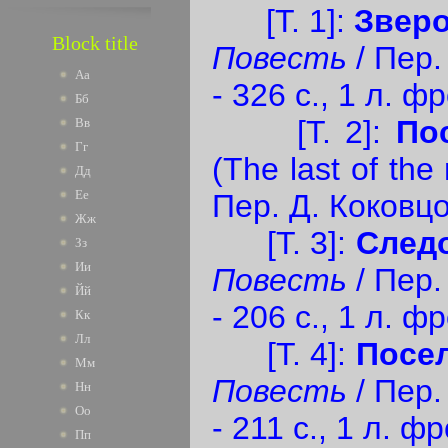
[Т. 1]:
Звер
Block title
Повесть
/ Пер.
Аа
- 326 с., 1 л. фр
Бб
[Т. 2]:
По
Вв
Гг
(The last of th
Дд
Ее
Пер. Д. Коковцов
Жж
[Т. 3]:
След
Зз
Ии
Повесть
/ Пер.
Йй
- 206 с., 1 л. фр
Кк
Лл
[Т. 4]:
Посе
Мм
Повесть
/ Пер.
Нн
Оо
- 211 с., 1 л. фр
Пп