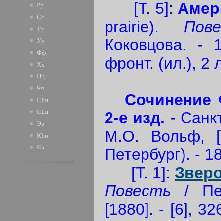
[Т. 5]:
Амер
Рр
Сс
prairie).
Пов
Тт
Коковцова. - 1
Уу
Фф
фронт. (ил.), 2 л
Хх
Цц
Чч
Сочинение 
Шш
Щщ
2-е изд.
- Санкт
Ээ
М.О. Вольф, [
Юю
Яя
Петербург). - 18
[Т. 1]:
Звер
Повесть
/ Пер
[1880]. - [6], 32