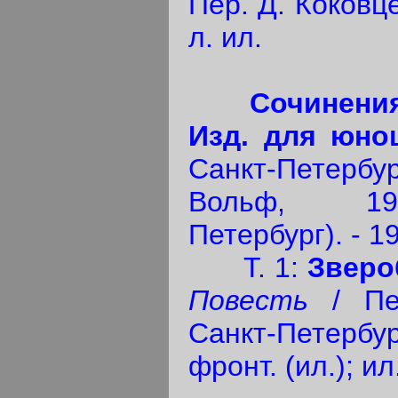
Пер. Д. Коковц
л. ил.
Сочинени
Изд. для юно
Санкт-Петербур
Вольф, 190
Петербург). - 19
Т. 1:
Зверо
Повесть
/ Пер
Санкт-Петербург
фронт. (ил.); ил