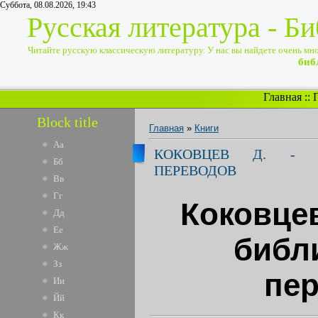
Суббота, 08.08.2026, 19:43
Русская литература - Б
Читайте русскую классическую литературу. У нас вы найдете очень много
биб
Главная
::
Block title
Главная
»
Книги
Аа
КОКОВЦЕВ Д. - К
Бб
ПЕРЕВОДОВ
Вв
Гг
Коковцев
Дд
Ее
библ
Жж
Зз
пе
Ии
Йй
Кк