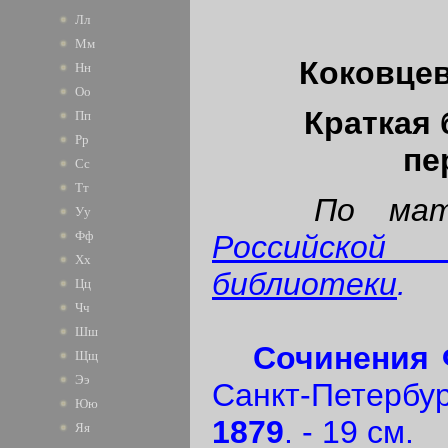
Лл
Мм
Коковцев
Нн
Оо
Краткая
Пп
Рр
пе
Сс
Тт
По мат
Уу
Фф
Российско
Хх
библиотеки
.
Цц
Чч
Шш
Сочинения 
Щщ
Ээ
Санкт-Петербу
Юю
1879
. - 19 см.
Яя