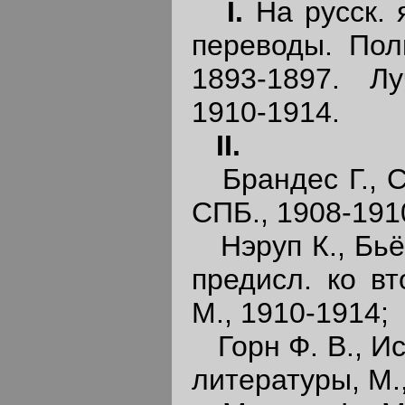
I.
На русск. 
переводы. Пол
1893-1897. Л
1910-1914.
II.
Брандес Г., Со
СПБ., 1908-191
Нэруп К., Бьё
предисл. ко вт
М., 1910-1914;
Горн Ф. В., Ис
литературы, М.,