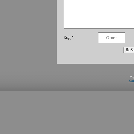
Код *:
Co
Кон