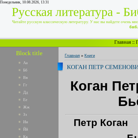
Понедельник, 10.08.2026, 13:31
Русская литература - Б
Читайте русскую классическую литературу. У нас вы найдете очень много
биб
Главная
::
Block title
Главная
»
Книги
Аа
КОГАН ПЕТР СЕМЕНОВИ
Бб
Вв
Коган Пет
Гг
Дд
Бь
Ее
Жж
Зз
Петр
Коган
Ии
Йй
Б
Кк