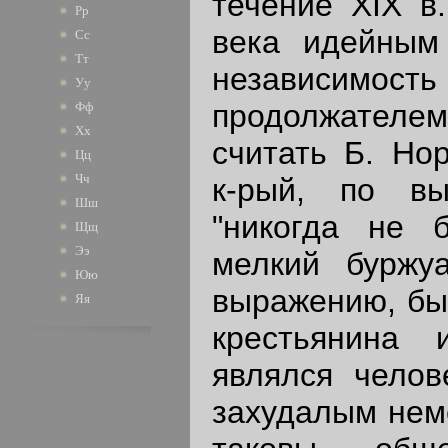
течение XIX в
Рр
века идейным
Сс
Тт
независимость
Уу
продолжател
Фф
Хх
считать Б. Нор
Цц
Чч
к-рый, по вы
Шш
"никогда не 
Щщ
Ээ
мелкий буржу
Юю
выражению, бы
Яя
крестьянина 
являлся челов
захудалым нем