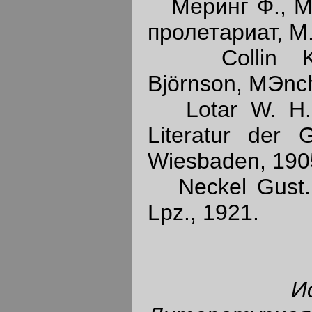
Меринг Ф., Ми
пролетариат, М.
Collin Krist
Björnson, MЭnc
Lotar W. H., 
Literatur der 
Wiesbaden, 190
Neckel Gust., 
Lpz., 1921.
И