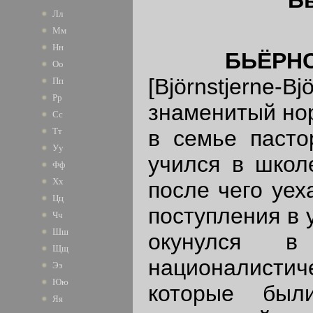
Лл
Мм
Нн
БЬЁРН
Оо
[Björnstjerne-B
Пп
Рр
знаменитый нор
Сс
в семье пасто
Тт
Уу
учился в школе
Фф
Хх
после чего уех
Цц
поступления в 
Чч
Шш
окунулся в
Щщ
националисти
Ээ
Юю
которые был
Яя