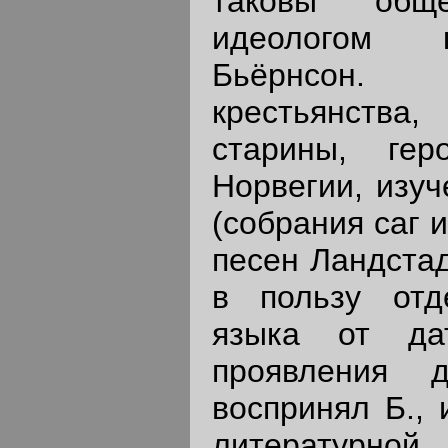
таковы обще
идеологом к
Бьёрнсон
крестьянств
старины, гер
Норвегии, изуч
(собрания саг 
песен Ландстад
в пользу отд
языка от да
проявления д
воспринял Б., 
литературн