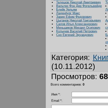
Телешов Николай Дмитриевич
Т
Вальтер Фон Дер Фогельвейде
Блейк Уильям
Л
Ладенбург Макс
Зарин Ефим Федорович
Цыганов Николай Григорьевич
А
Салов Илья Александрович
Меньшиков Михаил Осипович
с
Колычев Василий Петрович
Сно Евгений Эдуардович
Б
о
Категория
:
Кни
(10.11.2012)
Просмотров
:
68
Всего комментариев
:
0
Имя *:
Email *: