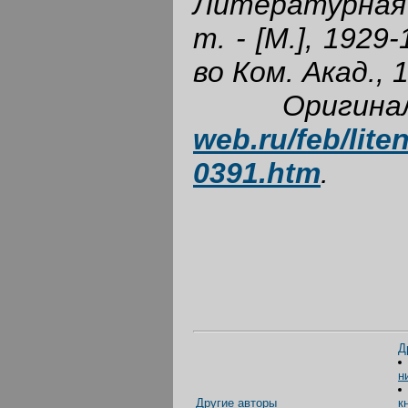
Литературная 
т. - [М.], 1929-
во Ком. Акад.,
Оригин
web.ru/feb/lite
0391.htm
.
Д
ни
Другие авторы
к