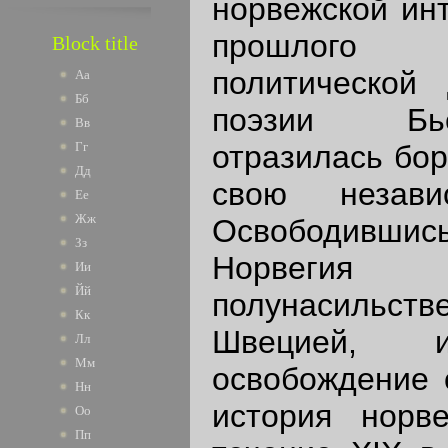
норвежской ин
прошлого
Block title
политической
Аа
Бб
поэзии Бь
Вв
отразилась бор
Гг
Дд
свою незави
Ее
Жж
Освободившис
Зз
Норвегия
Ии
Йй
полунасильс
Кк
Швецией,
Лл
Мм
освобождение о
Нн
история норв
Оо
Пп