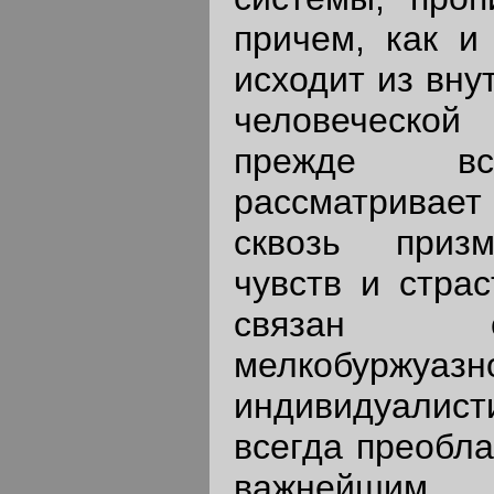
причем, как и 
исходит из вну
человеческой 
прежде все
рассматрива
сквозь приз
чувств и страс
связан с
мелкобуржуаз
индивидуалисти
всегда преобла
важнейши