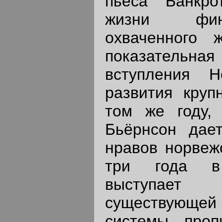
пьеса "Банкро
жизни фин
охваченного 
показател
вступления 
развития круп
том же году, 
Бьёрнсон дае
нравов норвежс
три года в
выступае
существующе
системы, про