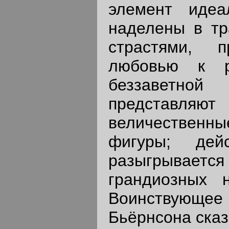
элемент идеа
наделены в тр
страстями, п
любовью к р
беззаветн
предста
величествен
фигуры; дей
разыгрыв
грандиозных 
Воинствую
Бьёрнсона сказ