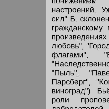
понижением 
настроений. 
сил" Б. склоне
гражданскому 
произведени
любовь", "Горо
флагами", "
"Наследствен
"Пыль", "Па
Парсберг", "К
виноград") Бь
роли пропов
добродетелей