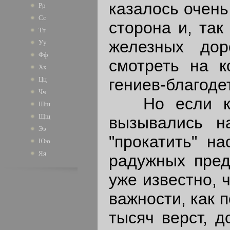
казалось очень
Рр
Сс
сторона и, так
Тт
железных дор
Уу
Фф
смотреть на к
Хх
гениев-благоде
Цц
Чч
Но если конц
Шш
Щщ
вызывались н
Ээ
"прокатить" н
Юю
Яя
радужных пред
уже известно, 
важности, как 
тысяч верст, 