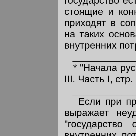
государство ес
стоящие и кон
приходят в соп
на таких основ
внутренних пот
____________
* "Начала русс
III. Часть I, стр.
____________
Если при пра
выражает неу
"государство
внутренних по