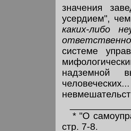
значения зав
усердием", че
каких-либо н
ответственн
системе упра
мифологическ
надземной в
человеческих..
невмешательст
____________
* "О самоуправ
стр. 7-8.