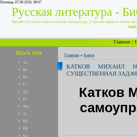
Пятница, 07.08.2026, 08:07
Русская литература - Б
Читайте русскую классическую литературу. У нас вы найдете очень много
биб
Главная
::
Block title
Главная
»
Книги
Аа
КАТКОВ МИХАИЛ Н
Бб
СУЩЕСТВЕННАЯ ЗАДАЧ
Вв
Гг
Катков 
Дд
Ее
самоупр
Жж
Зз
Ии
Йй
Кк