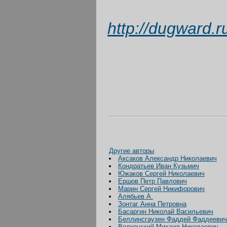
http://dugward.
Другие авторы
Аксаков Александр Николаевич
Кондратьев Иван Кузьмич
Южаков Сергей Николаевич
Ершов Петр Павлович
Марин Сергей Никифорович
Алябьев А.
Зонтаг Анна Петровна
Басаргин Николай Васильевич
Беллинсгаузен Фаддей Фаддеевич
Волконский Михаил Николаевич