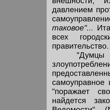
внешности; 
давлением про
самоуправле
таковое"...
Ита
всех городс
правительство.
"Думцы и з
злоупотреб
предоставленн
самоуправное 
"поражает св
найдется зак
Ведомости" 