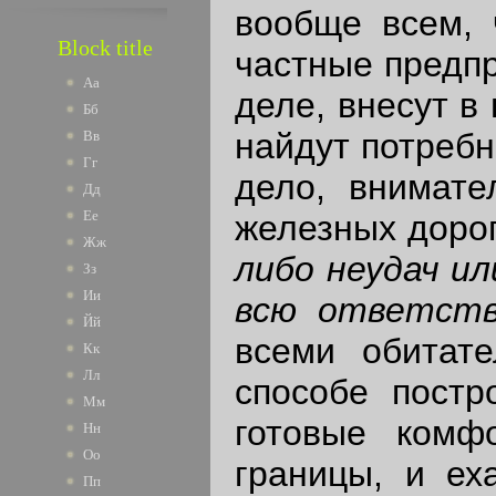
вообще всем, 
Block title
частные предп
Аа
деле, внесут в
Бб
найдут потребн
Вв
Гг
дело, внимате
Дд
Ее
железных дорог
Жж
либо неудач и
Зз
Ии
всю ответст
Йй
всеми обитате
Кк
Лл
способе постр
Мм
готовые комф
Нн
Оо
границы, и еха
Пп