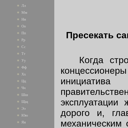
Лл
Мм
Нн
Оо
Пресекать са
Пп
Рр
Сс
Тт
Когда строил
Уу
Фф
концессионеры 
Хх
инициатива
Цц
Чч
правительстве
Шш
эксплуатации 
Щщ
Ээ
дорого и, гл
Юю
механическим 
Яя