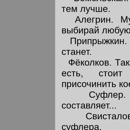
тем лучше.
Алегрин. Му
выбирай любую
Припрыжкин. 
станет.
Фёколков. Так
есть, стои
присочинить ко
Суфлер. 
составляет...
Свисталова
суфлера.