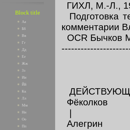
ГИХЛ, М.-Л., 1
Block title
Подготовка те
Аа
комментарии В
Бб
OCR Бычков М.Н
Вв
Гг
---------------------
Дд
Ее
Жж
Зз
Ии
Йй
ДЕЙСТВУЮЩ
Кк
Лл
Фёколков
Мм
|
Нн
Оо
Алегрин
Пп