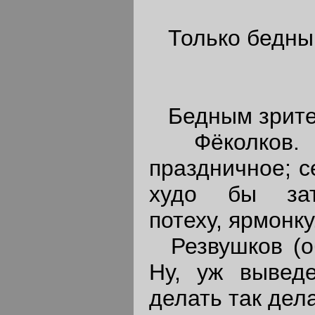
Только бедным
Бедным зрител
Фёколков. Д
праздничное; с
худо бы зат
потеху, ярмонку
Резвушков (об
Ну, уж выведе
делать так дела