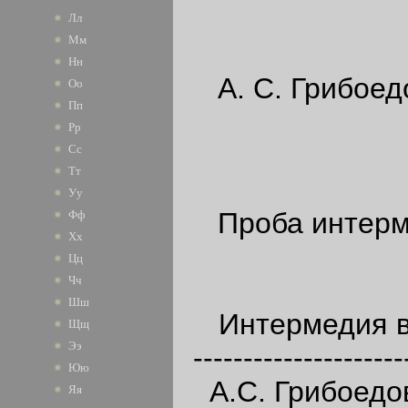
Лл
Мм
Нн
А. С. Грибоед
Оо
Пп
Рр
Сс
Тт
Уу
Проба интерм
Фф
Хх
Цц
Чч
Шш
Интермедия в о
Щщ
Ээ
---------------------
Юю
А.С. Грибоедов
Яя