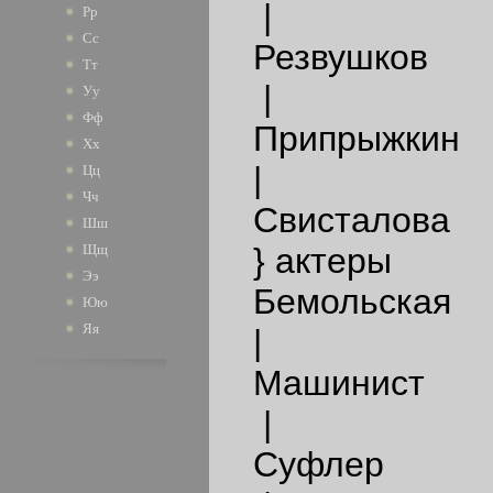
|
Рр
Сс
Резвушков
Тт
|
Уу
Фф
Припрыжкин
Хх
|
Цц
Чч
Свисталова
Шш
} актеры
Щщ
Ээ
Бемольская
Юю
Яя
|
Машинист
|
Суфлер