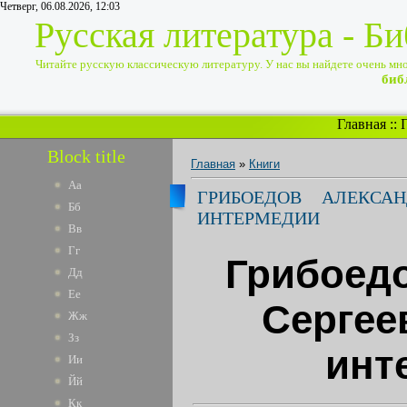
Четверг, 06.08.2026, 12:03
Русская литература - Б
Читайте русскую классическую литературу. У нас вы найдете очень много
биб
Главная
::
Block title
Главная
»
Книги
Аа
ГРИБОЕДОВ АЛЕКСА
Бб
ИНТЕРМЕДИИ
Вв
Гг
Грибоед
Дд
Ее
Сергее
Жж
Зз
инт
Ии
Йй
Кк