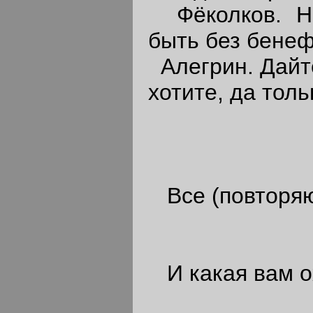
Фёколков. Не
быть без бене
Алегрин. Дайте
хотите, да тол
Все (повторяю
И какая вам о