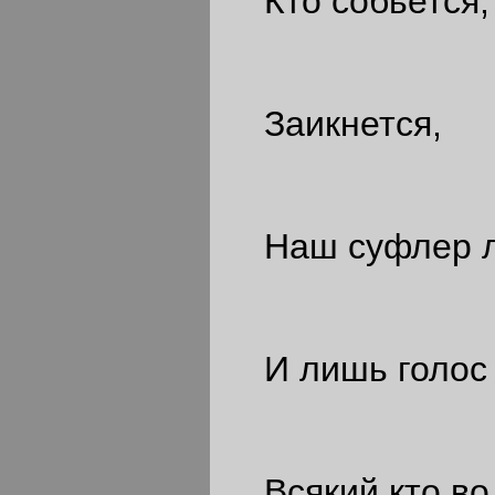
Кто собьется,
Заикнется,
Наш суфлер ли
И лишь голос 
Всякий кто во 