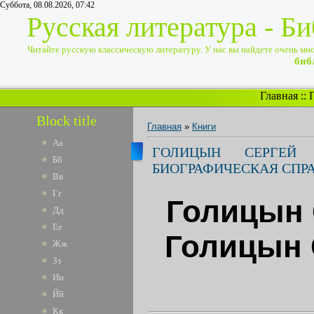
Суббота, 08.08.2026, 07:42
Русская литература - Б
Читайте русскую классическую литературу. У нас вы найдете очень много
биб
Главная
::
Block title
Главная
»
Книги
Аа
ГОЛИЦЫН СЕРГЕЙ 
Бб
БИОГРАФИЧЕСКАЯ СПР
Вв
Гг
Голицын 
Дд
Ее
Голицын С
Жж
Зз
Ии
Йй
Кк