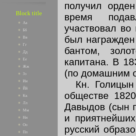
получил орден
Block title
время подав
Аа
участвовал во 
Бб
был награжден 
Вв
Гг
бантом, зол
Дд
капитана. В 18
Ее
Жж
(по домашним о
Зз
Ии
Кн. Голицын 
Йй
обществе 1820
Кк
Лл
Давыдов (сын п
Мм
и приятнейших
Нн
Оо
русский образ
Пп