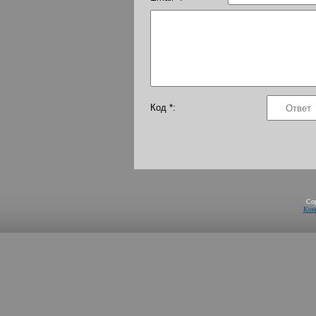
Код *:
Co
Кон