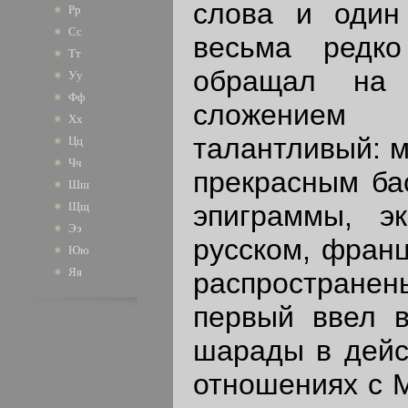
слова и один 
Рр
Сс
весьма редко
Тт
обращал на 
Уу
Фф
сложением 
Хх
талантливый: м
Цц
Чч
прекрасным ба
Шш
эпиграммы, э
Щщ
Ээ
русском, фран
Юю
Яя
распростране
первый ввел в
шарады в дейс
отношениях с М