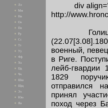
div align
Лл
Мм
http://www.hrono
Нн
Оо
Пп
Голицын 
Рр
(22.07[3.08].1
Сс
Тт
военный, певец
Уу
в Риге. Посту
Фф
Хх
лейб-гвардии 
Цц
Чч
1829 поручи
Шш
отправился н
Щщ
Ээ
принял участ
Юю
поход через Б
Яя