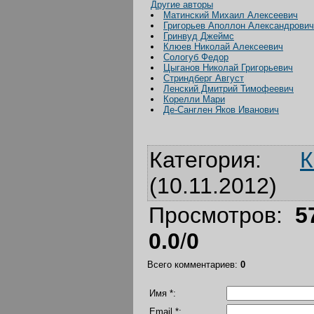
Другие авторы
Матинский Михаил Алексеевич
Григорьев Аполлон Александрович
Гринвуд Джеймс
Клюев Николай Алексеевич
Сологуб Федор
Цыганов Николай Григорьевич
Стриндберг Август
Ленский Дмитрий Тимофеевич
Корелли Мари
Де-Санглен Яков Иванович
Категория
:
К
(10.11.2012)
Просмотров
:
5
0.0
/
0
Всего комментариев
:
0
Имя *:
Email *: