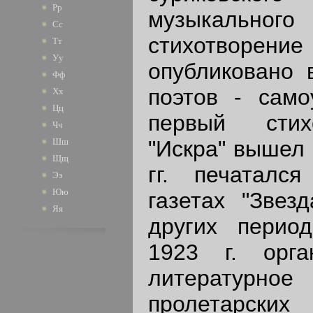
Рр
музыкальног
Сс
стихотво
Тт
Уу
опубликовано 
Фф
поэтов - само
Хх
Цц
первый стих
Чч
"Искра" вышел 
Шш
Щщ
гг. печаталс
Ээ
Юю
газетах "Звез
Яя
других период
1923 г. орг
литературн
пролетарски