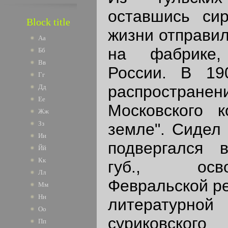
оставшись сир
Block title
жизни отправил
Аа
на фабрике,
Бб
Вв
России. В 19
Гг
распростра
Дд
Ее
Московского 
Жж
Зз
земле". Сидел 
Ии
подвергался 
Йй
Кк
губ., осв
Лл
Февральской ре
Мм
Нн
литературной 
Оо
суриковско
Пп