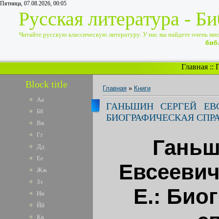
Пятница, 07.08.2026, 00:05
Русская литература - Б
Читайте русскую классическую литературу. У нас вы найдете очень много
биб
Главная
::
Block title
Главная
»
Книги
Аа
ГАНЬШИН СЕРГЕЙ ЕВС
Бб
БИОГРАФИЧЕСКАЯ СПР
Вв
Гг
Ганьш
Дд
Ее
Евсеевич
Жж
Зз
Е.: Био
Ии
Йй
Кк