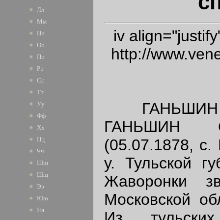
с
Лл
Мм
iv align="justi
Нн
Оо
http://www.vene
Пп
Рр
Сс
Тт
ГАНЬШИН С
Уу
Фф
ГАНЬШИН С
Хх
Цц
(05.07.1878, с
Чч
у. Тульской гу
Шш
Щщ
Жаворонки зв
Ээ
Московской обл
Юю
Яя
Из тульских