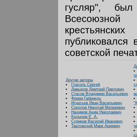
гусляр", бы
Всесоюзно
крестьянс
публиковался 
советской печа
Д
п
Другие авторы
Глаголь Сергей
с
Давыдов Дмитрий Павлович
Стасов Владимир Васильевич
м
Ферри Габриель
Игнатьев Иван Васильевич
"
Соколов Николай Матвеевич
Нахимов Аким Николаевич
Колычев Е. А.
Суриков Василий Иванович
Тарловский Марк Ариевич
ч
с