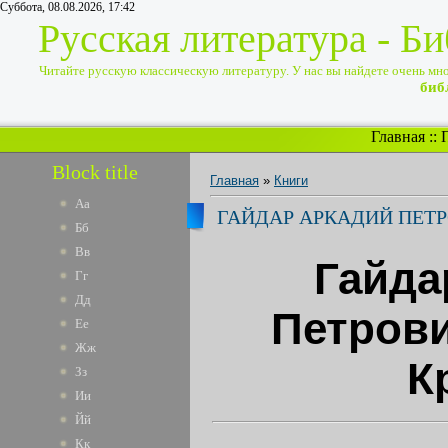
Суббота, 08.08.2026, 17:42
Русская литература - Б
Читайте русскую классическую литературу. У нас вы найдете очень много
биб
Главная
::
Block title
Главная
»
Книги
Аа
ГАЙДАР АРКАДИЙ ПЕТР
Бб
Вв
Гайда
Гг
Дд
Петрови
Ее
Жж
К
Зз
Ии
Йй
Кк