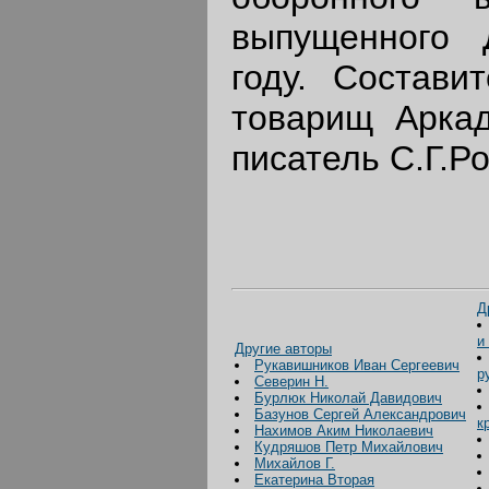
выпущенного 
году. Состави
товарищ Аркад
писатель С.Г.Р
Д
и
Другие авторы
Рукавишников Иван Сергеевич
р
Северин Н.
Бурлюк Николай Давидович
Базунов Сергей Александрович
к
Нахимов Аким Николаевич
Кудряшов Петр Михайлович
Михайлов Г.
Екатерина Вторая