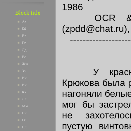
1986
Block title
OCR & Spe
Аа
(zpdd@chat.ru)
Бб
Вв
--------------------
Гг
Дд
Ее
Жж
У красноа
Зз
Ии
Крюкова была р
Йй
нагоняли белые
Кк
Лл
мог бы застрел
Мм
не захотело
Нн
Оо
пустую винтовк
Пп