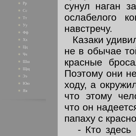
сунул наган за
Рр
Сс
ослабелого ко
Тт
Уу
навстречу.
Фф
Казаки удивили
Хх
Цц
не в обычае то
Чч
красные броса
Шш
Щщ
Поэтому они не
Ээ
ходу, а окружи
Юю
Яя
что этому чел
что он надеетс
папаху с красно
- Кто здесь н