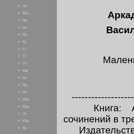
Лл
Арка
Мм
Нн
Васи
Оо
Пп
Рр
Сс
Тт
Малень
Уу
Фф
Хх
Цц
Чч
--------------------
Шш
Книга: А.Г
Щщ
Ээ
сочинений в тр
Юю
Издательство
Яя