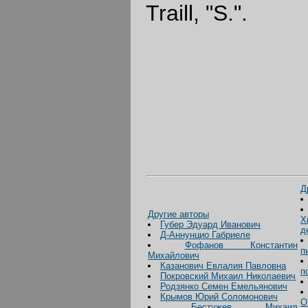
Traill, "S.".
Д
Другие авторы
Х
Губер Эдуард Иванович
д
Д-Аннунцио Габриеле
Фофанов Константин
п
Михайлович
Казанович Евлалия Павловна
п
Покровский Михаил Николаевич
Родзянко Семен Емельянович
Крымов Юрий Соломонович
О
Бестужев Михаил