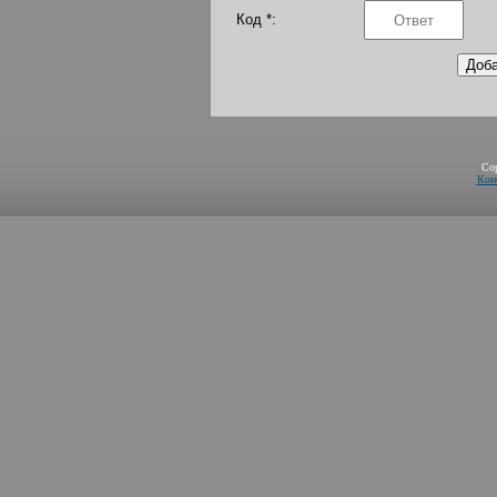
Код *:
Co
Кон