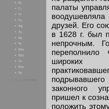
Рр
палаты управля
Сс
воодушевлял
Тт
Уу
друзей. Его со
Фф
в 1628 г. был 
Хх
Цц
непрочным. Го
Чч
Шш
переполнило 
Щщ
широки
Ээ
Юю
практиковав
Яя
подрывавше
законного уп
пришел к созна
положить этому