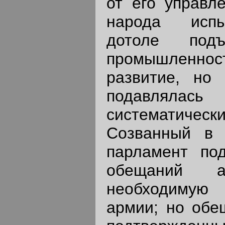
от его управле
народа испы
дотоле под
промышленност
развитие, но 
подавлял
систематическ
Созванный в 
парламент по
обещаний ас
необходимую
армии; но обе