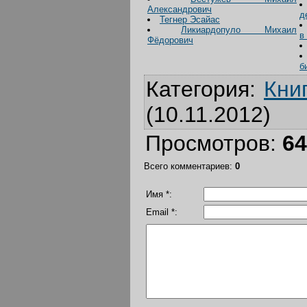
Александрович
д
Тегнер Эсайас
Ликиардопуло Михаил
в
Фёдорович
б
Категория
:
Кни
(10.11.2012)
Просмотров
:
64
Всего комментариев
:
0
Имя *:
Email *: