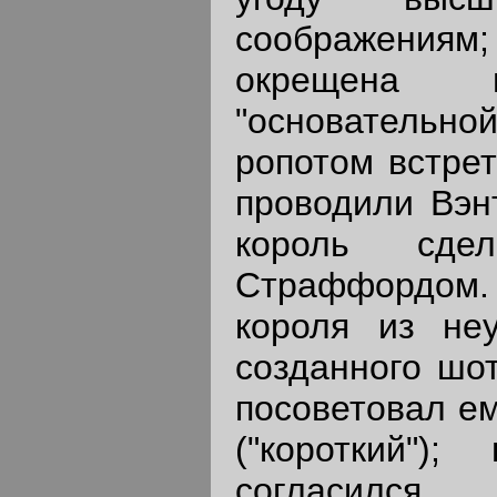
соображениям;
окрещена 
"основательн
ропотом встрет
проводили Вэн
король сде
Страффордом
короля из неу
созданного шот
посоветовал ем
("короткий")
согласился