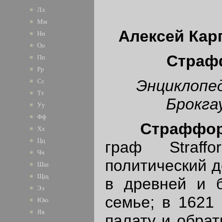
Лл
Мм
Алексей Кар
Нн
Оо
Страф
Пп
Рр
Энциклопед
Сс
Тт
Брокга
Уу
Фф
Страффо
Хх
Цц
граф Straff
Чч
политический де
Шш
Щщ
в древней и б
Ээ
семье; в 1621 
Юю
Яя
палату и обрат