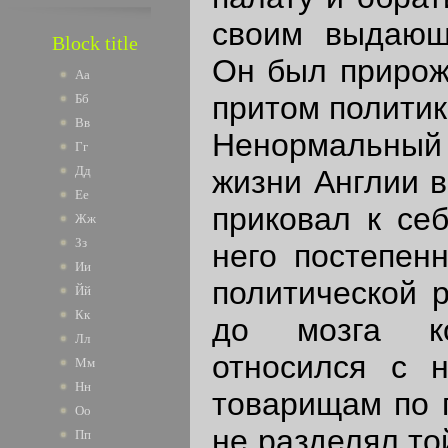
своим выдающ
Block title
Он был прирож
Аа
притом политик
Бб
Вв
Ненормальный 
Гг
Дд
жизни Англии в
Ее
приковал к себ
Жж
Зз
него постепен
Ии
политической 
Йй
Кк
до мозга ко
Лл
относился с 
Мм
Нн
товарищам по 
Оо
не разделял то
Пп