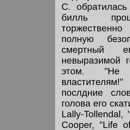
С. обратилась
билль пр
торжествен
полную безоп
смертный е
невыразимой г
этом. "Не
властителям!"
послдние сло
голова его ска
Lally-Tollendal,
Cooper, "Life o