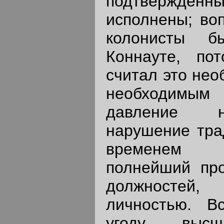
подтвержденны
исполнены; воп
колонисты б
Коннауте, по
считал это нео
необходимым 
давление н
нарушение тра
временем 
полнейший пр
должносте
личностью. В
угоду высш