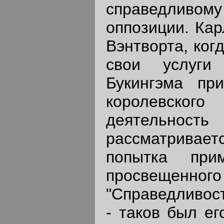
справедлив
оппозиции. Кар
Вэнтворта, ког
свои услуги
Букингэма пр
королевско
деятельность
рассматрива
попытка при
просвещенно
"Справедливост
- таков был ег