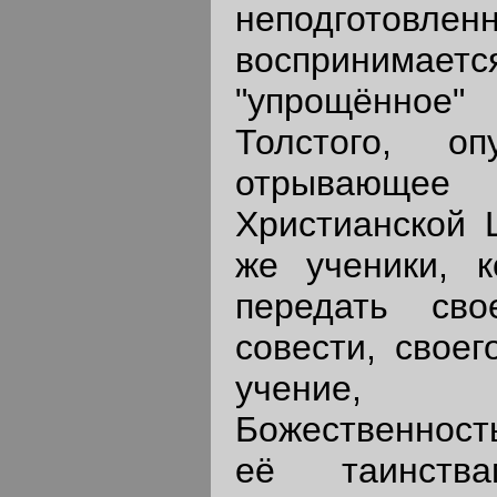
неподготовле
восприним
"упрощённо
Толстого, о
отрывающе
Христианской Ц
же ученики, 
передать сво
совести, своег
учение, 
Божественность
её таинств