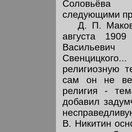
Соловьёв
следующими пр
Д. П. Макови
августа 1909
Васильеви
Свенцицкого..
религиозную т
сам он не вер
религия - тем
добавил задумч
несправедливую
В. Никитин осн