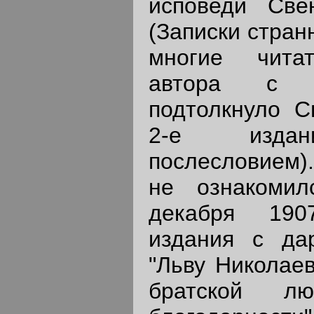
исповеди Свен
(Записки странн
многие читат
автора с п
подтолкнуло С
2-е издан
послесловием).
не ознакомил
декабря 190
издания с да
"Льву Николаев
братской л