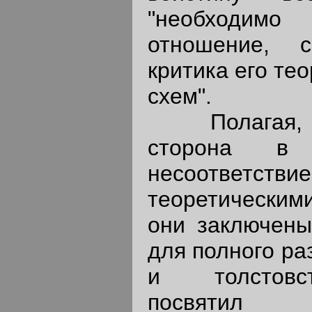
"необходим
отношение, 
критика его те
схем".
Полагая, чт
сторона в
несоответствие
теоретическими
они заключены
для полного ра
и толстовст
посвятил