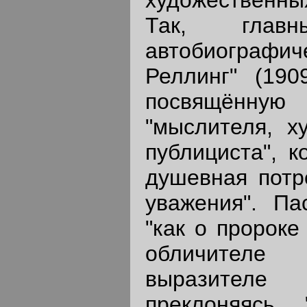
Так, глав
автобиографич
Реллинг" (190
посвящённую
"мыслителя, ху
публициста", к
душевная потр
уважения". Па
"как о пророке
обличителе
выразителе 
преклоняясь