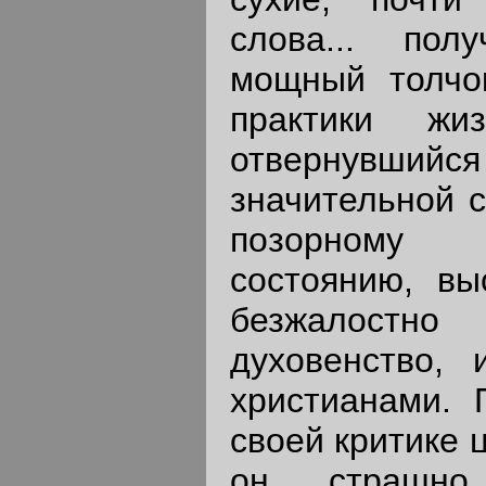
слова... пол
мощный толчок
практики жи
отвернувши
значительной с
позорному
состоянию, вы
безжалост
духовенство,
христианами. 
своей критике 
он страшн