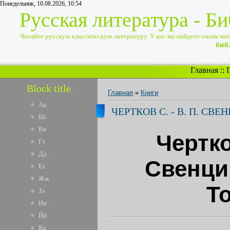
Понедельник, 10.08.2026, 10:54
Русская литература - Б
Читайте русскую классическую литературу. У нас вы найдете очень много
биб
Главная
::
Block title
Главная
»
Книги
Аа
ЧЕРТКОВ С. - В. П. СВ
Бб
Вв
Чертко
Гг
Дд
Свенциц
Ее
Жж
Т
Зз
Ии
Йй
Кк