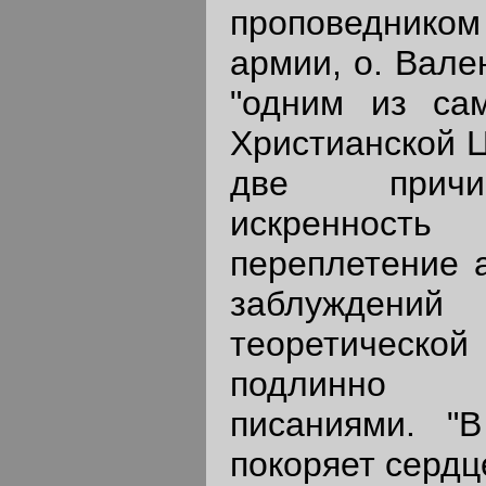
проповеднико
армии, о. Вале
"одним из са
Христианской Ц
две причи
искреннос
переплетение а
заблужде
теоретическо
подлинно 
писаниями. "В
покоряет сердц