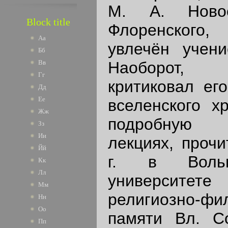
М. А. Ново
Block title
Флоренского
Аа
увлечён учени
Бб
Наоборот, 
Вв
Гг
критиковал ег
Дд
Ее
вселенского х
Жж
подробную х
Зз
Ии
лекциях, проч
Йй
г. в Вольн
Кк
Лл
университет
Мм
религиозно-фи
Нн
Оо
памяти Вл. С
Пп