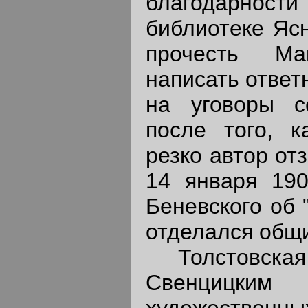
благодарнос
библиотеке Яс
прочесть Ма
написать ответ
на уговоры се
после того, к
резко автор от
14 января 190
Беневского об 
отделался общ
Толстовская 
Свенцицк
художественн