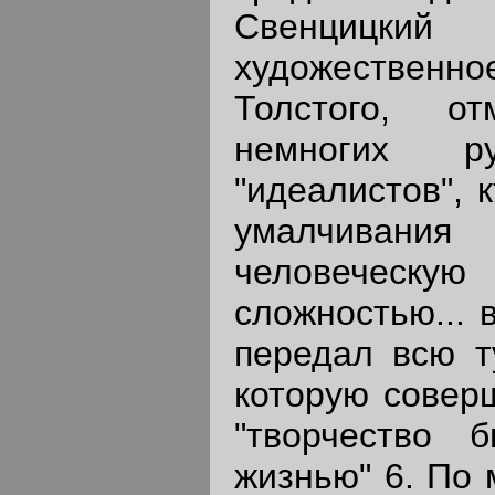
Свенцицки
художестве
Толстого, о
немногих ру
"идеалистов", 
умалчивани
человеческу
сложностью... 
передал всю т
которую соверш
"творчество 
жизнью" 6. По 