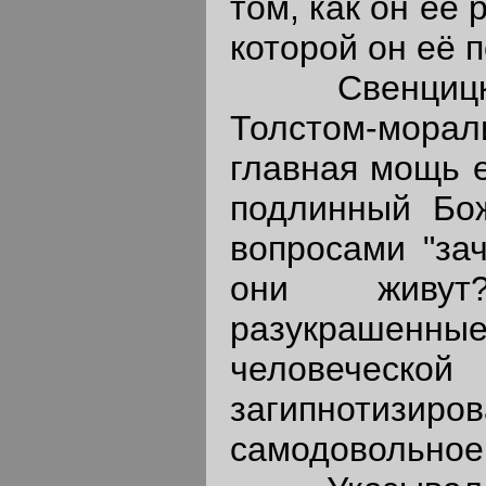
том, как он её 
которой он её п
Свенцицкий
Толстом-мора
главная мощь е
подлинный Бож
вопросами "за
они живу
разукраше
человеческой 
загипнотизиро
самодовольное 