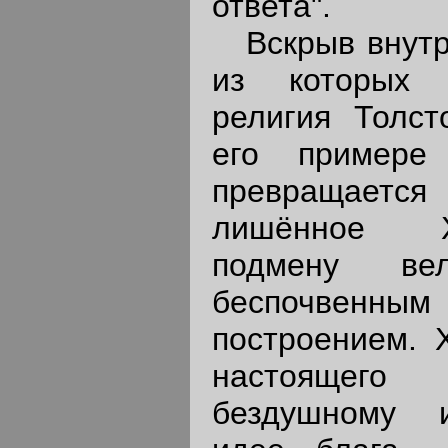
ответа".
Вскрыв внутре
из которых 
религия Толст
его примере
превращаетс
лишённое Х
подмену вел
беспочвен
построением. 
настоящего 
бездушному и