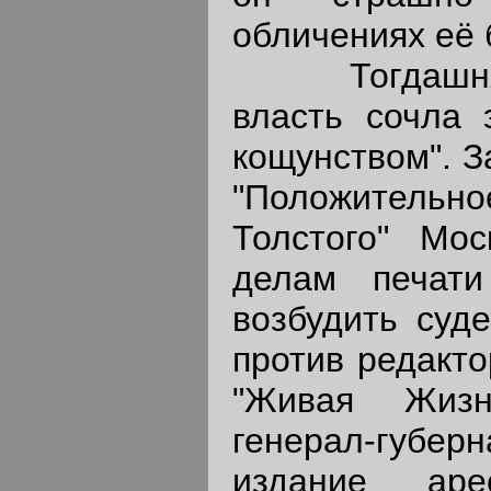
обличениях её 
Тогдашняя 
власть сочла 
кощунством". З
"Положитель
Толстого" Мос
делам печати
возбудить суд
против редакто
"Живая Жизн
генерал-губе
издание аре