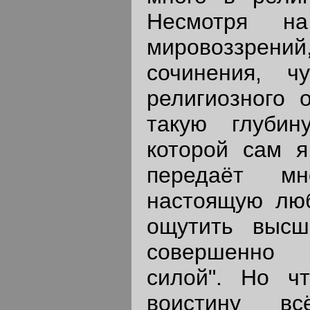
Несмотря на
мировоззрени
сочинения, ч
религиозного 
такую глубин
которой сам я
передаёт м
настоящую люб
ощутить выс
совершенно
силой". Но ч
воистину вс