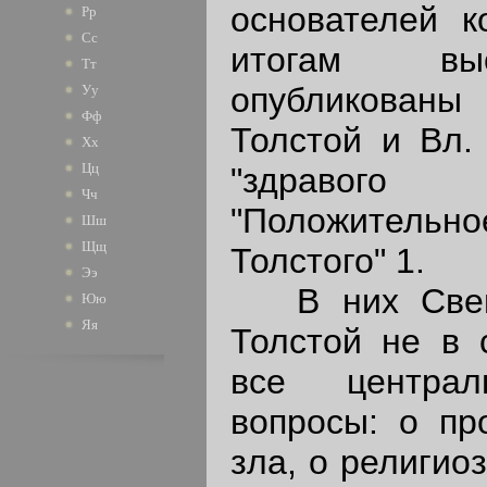
основателей к
Рр
Сс
итогам вы
Тт
опубликованы
Уу
Фф
Толстой и Вл. 
Хх
Цц
"здравог
Чч
"Положитель
Шш
Щщ
Толстого" 1.
Ээ
В них Свенц
Юю
Яя
Толстой не в 
все централ
вопросы: о пр
зла, о религио