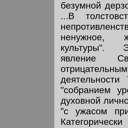
безумной дерзо
...В толстов
непротивленств
ненужное, ж
культуры". 
явление Св
отрицатель
деятельности Т
"собранием ур
духовной лично
"с ужасом при
Категорическ