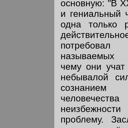
основную: "В X
и гениальный ч
одна только 
действител
потребова
называемых 
чему они учат 
небывалой си
сознание
человечества
неизбежнос
проблему. Зас