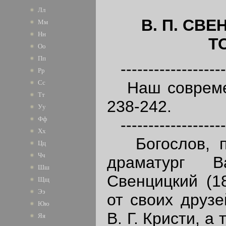
Лл
В. П.
СВЕ
Мм
Нн
Т
Оо
Пп
-------------------
Рр
Наш современн
Сс
Тт
238-242.
Уу
Фф
-------------------
Хх
Богослов, пу
Цц
Чч
драматург В
Шш
Свенцицкий (18
Щщ
Ээ
от своих друзе
Юю
В. Г. Кристи, а
Яя