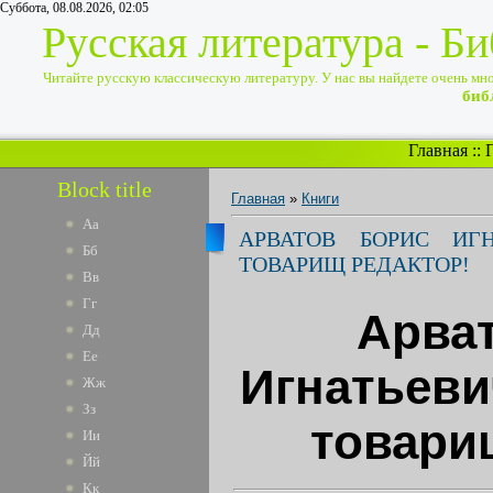
Суббота, 08.08.2026, 02:05
Русская литература - Б
Читайте русскую классическую литературу. У нас вы найдете очень много
биб
Главная
::
Block title
Главная
»
Книги
Аа
АРВАТОВ БОРИС ИГ
Бб
ТОВАРИЩ РЕДАКТОР!
Вв
Гг
Арва
Дд
Ее
Игнатьеви
Жж
Зз
товари
Ии
Йй
Кк