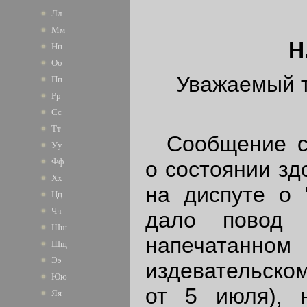
Лл
Мм
Н
Нн
Оо
Уважаемый т
Пп
Рр
Сс
Тт
Сообщение со
Уу
Фф
о состоянии зд
Хх
на диспуте о 
Цц
Чч
дало повод 
Шш
напечатанном 
Щщ
Ээ
издевательско
Юю
от 5 июля), 
Яя