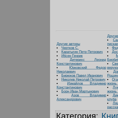
Други
Са
Другие авторы
писка
Чертков С.
Фед
Каратыгин Петр Петрович
Дос
Ибсен Генрик
Дитерихс Леонид
Биоби
Константинович
Све
Юрковский Федор
верую
Николаевич
До
Бирюков Павел Иванович
Рощин
Николев Николай Петрович
Ога
Измайлов Владимир
жизнь
Константинович
Лу
Борн Иван Мартынович
жизнь
Азов Владимир
Ди
Александрович
клуба
Ля
расск
Категория
:
Кни