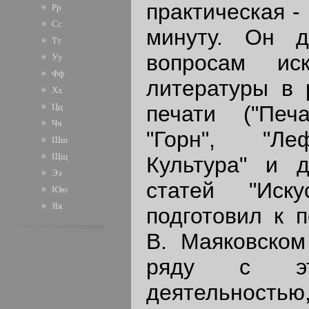
практическая -
Рр
Сс
минуту. Он 
Тт
вопросам ис
Уу
Фф
литературы в 
Хх
печати ("Печ
Цц
Чч
"Горн", "Ле
Шш
Щщ
Культура" и д
Ээ
статей "Иск
Юю
Яя
подготовил к 
В. Маяковском
ряду с это
деятельност