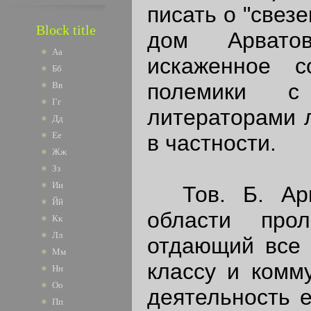
писать о "свез
Block title
дом Арватов
Аа
искаженное 
Бб
полемики с
Вв
Гг
литераторами 
Дд
Ее
в частности.
Жж
Зз
Ии
Тов. Б. Арв
Йй
области прол
Кк
Лл
отдающий все 
Мм
классу и комм
Нн
Оо
деятельность е
Пп