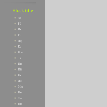
Block title
Аа
Бб
Вв
Гг
Дд
Ее
Жж
Зз
Ии
Йй
Кк
Лл
Мм
Нн
Оо
Пп