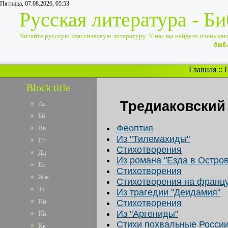
Пятница, 07.08.2026, 05:53
Русская литература - Б
Читайте русскую классическую литературу. У нас вы найдете очень много
биб
Главная
::
Block title
Тредиаковский
Аа
Бб
Феоптия
Вв
Из "Тилемаxиды"
Гг
Стихотворения
Дд
Из романа "Езда в Остро
Ее
Стихотворения
Жж
Стихотворения на францу
Зз
Из трагедии "Деидaмия"
Ии
Стихотворения
Из "Аргениды"
Йй
Стихи похвальные Росси
Кк