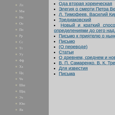
Ода вторая хореическая
Лл
Элегия о смерти Петра В
Мм
Л. Тимофеев. Василий Ки
Нн
Тредиаковский
Оо
Новый и краткий спосо
Пп
определениями до сего на
Письмо к приятелю о нын
Рр
Письмо
Сс
(О переводе)
Тт
Статьи
Уу
О древнем, среднем и но
Фф
В. П. Самаренко. В. К. Т
Хх
Для известия
Цц
Письма
Чч
Шш
Щщ
Ээ
Юю
Яя