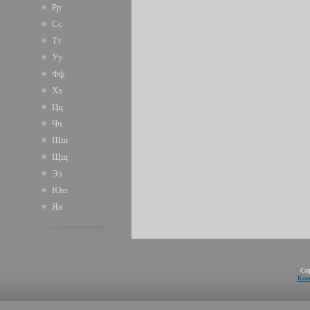
Рр
Сс
Тт
Уу
Фф
Хх
Цц
Чч
Шш
Щщ
Ээ
Юю
Яя
Co
Кон