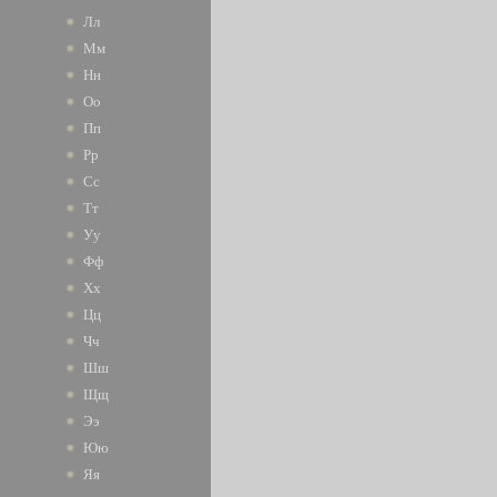
Лл
Мм
Нн
Оо
Пп
Рр
Сс
Тт
Уу
Фф
Хх
Цц
Чч
Шш
Щщ
Ээ
Юю
Яя