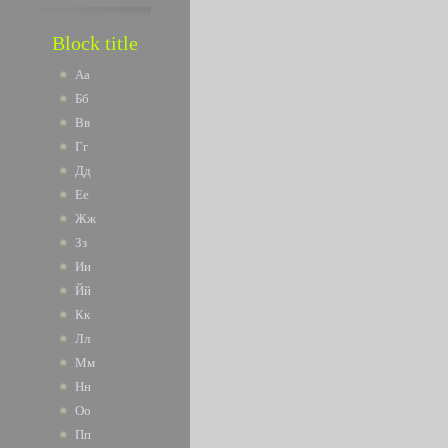
Block title
Аа
Бб
Вв
Гг
Дд
Ее
Жж
Зз
Ии
Йй
Кк
Лл
Мм
Нн
Оо
Пп