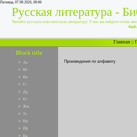
Пятница, 07.08.2026, 08:06
Русская литература - Б
Читайте русскую классическую литературу. У нас вы найдете очень много
биб
Главная
::
Block title
Произведения по алфавиту
Аа
Бб
Вв
Гг
Дд
Ее
Жж
Зз
Ии
Йй
Кк