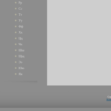
Рр
Сс
Тт
Уу
Фф
Хх
Цц
Чч
Шш
Щщ
Ээ
Юю
Яя
Co
Кон